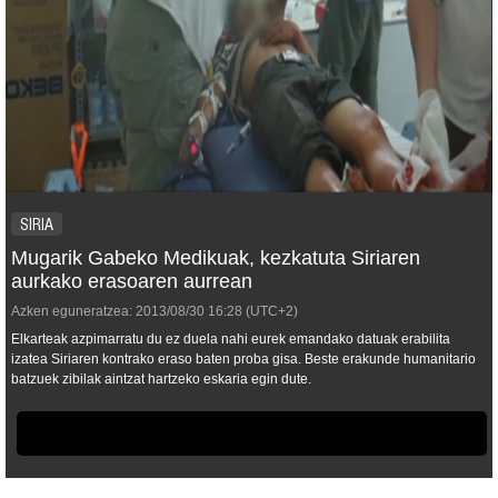
SIRIA
Mugarik Gabeko Medikuak, kezkatuta Siriaren
aurkako erasoaren aurrean
Azken eguneratzea:
2013/08/30
16:28
(UTC+2)
Elkarteak azpimarratu du ez duela nahi eurek emandako datuak erabilita
izatea Siriaren kontrako eraso baten proba gisa. Beste erakunde humanitario
batzuek zibilak aintzat hartzeko eskaria egin dute.