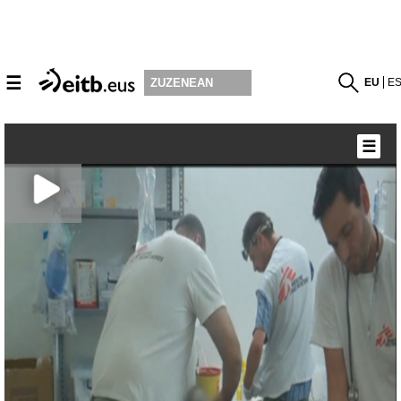
☰
EU
E
ZUZENEAN
☰