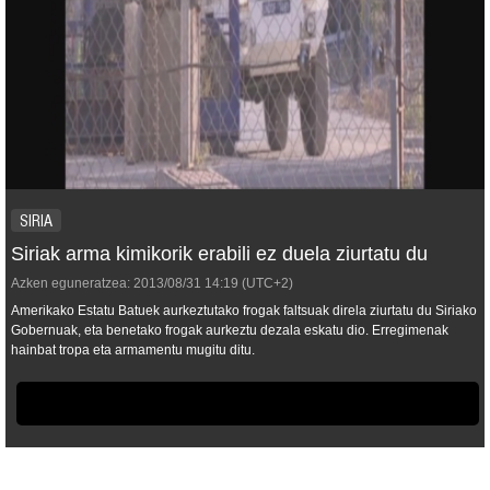
SIRIA
Siriak arma kimikorik erabili ez duela ziurtatu du
Azken eguneratzea:
2013/08/31
14:19
(UTC+2)
Amerikako Estatu Batuek aurkeztutako frogak faltsuak direla ziurtatu du Siriako
Gobernuak, eta benetako frogak aurkeztu dezala eskatu dio. Erregimenak
hainbat tropa eta armamentu mugitu ditu.