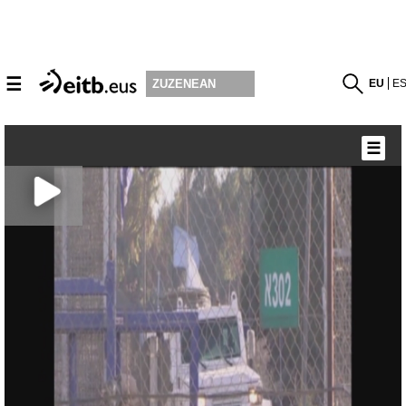
☰
EU
E
ZUZENEAN
☰