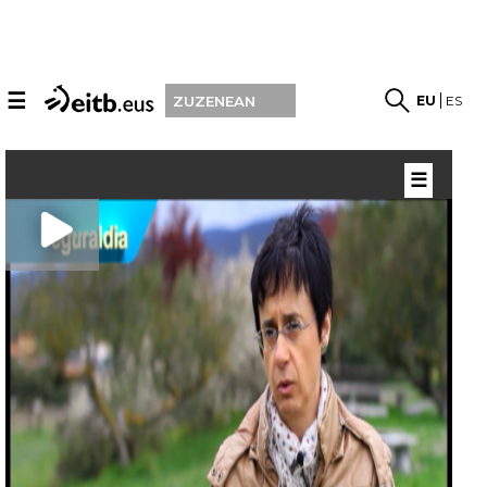
☰
EU
ES
ZUZENEAN
☰