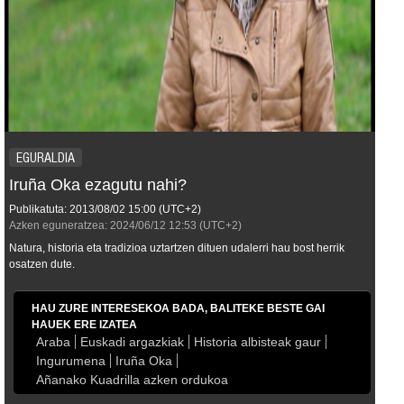
EGURALDIA
Iruña Oka ezagutu nahi?
Publikatuta:
2013/08/02
15:00
(UTC+2)
Azken eguneratzea:
2024/06/12
12:53
(UTC+2)
Natura, historia eta tradizioa uztartzen dituen udalerri hau bost herrik
osatzen dute.
HAU ZURE INTERESEKOA BADA, BALITEKE BESTE GAI
HAUEK ERE IZATEA
Araba
Euskadi argazkiak
Historia albisteak gaur
Ingurumena
Iruña Oka
Añanako Kuadrilla azken ordukoa