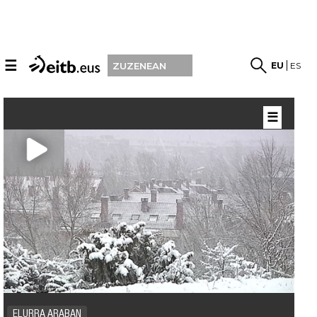
☰
EU
ES
ZUZENEAN
☰
ELURRA ARABAN