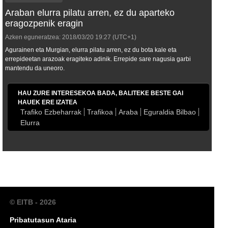
Araban elurra pilatu arren, ez du aparteko
eragozpenik eragin
Azken eguneratzea:
2018/03/20
19:27
(UTC+1)
Agurainen eta Murgian, elurra pilatu arren, ez du bota kale eta
errepideetan arazoak eragiteko adinik. Errepide sare nagusia garbi
mantendu da uneoro.
HAU ZURE INTERESEKOA BADA, BALITEKE BESTE GAI
HAUEK ERE IZATEA
Trafiko Ezbeharrak
Trafikoa
Araba
Eguraldia Bilbao
Elurra
© EITB - 2026
Pribatutasun Ataria