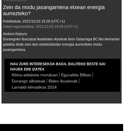
Zein da modu jasangarriena etxean energia
aurrezteko?
Publikatuta:
2021/11/10
19:26
(UTC+1)
Azken eguneratzea:
2021/11/10
19:26
(UTC+1)
Andoni Aizpuru
Durangoko Ibaizabal Ikastolako ikasleak Ibon Galarraga BC3ko ikerlariari
galdetu diote zein den etxebizitzetan energia aurrezteko modu
jasangarriena.
HAU ZURE INTERESEKOA BADA, BALITEKE BESTE GAI
HAUEK ERE IZATEA
Klima-aldaketa munduan
Eguraldia Bilbao
Durango albisteak
Bideo ikusienak
Larrialdi klimatikoa 2024