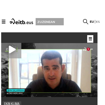
☰
EU
ES
ZUZENEAN
☰
EKIN KLIMA