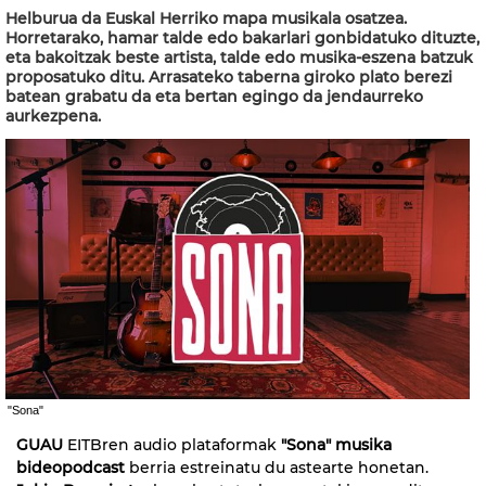
Helburua da Euskal Herriko mapa musikala osatzea.
Horretarako, hamar talde edo bakarlari gonbidatuko dituzte,
eta bakoitzak beste artista, talde edo musika-eszena batzuk
proposatuko ditu. Arrasateko taberna giroko plato berezi
batean grabatu da eta bertan egingo da jendaurreko
aurkezpena.
"Sona"
GUAU
EITBren audio plataformak
"Sona"
musika
bideopodcast
berria estreinatu du astearte honetan.