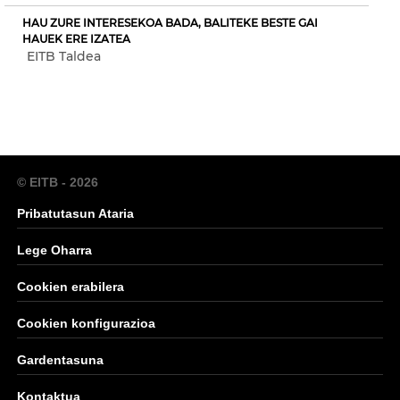
HAU ZURE INTERESEKOA BADA, BALITEKE BESTE GAI
HAUEK ERE IZATEA
EITB Taldea
© EITB - 2026
Pribatutasun Ataria
Lege Oharra
Cookien erabilera
Cookien konfigurazioa
Gardentasuna
Kontaktua