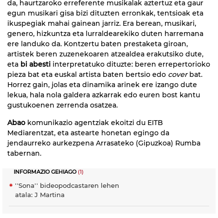
da, haurtzaroko erreferente musikalak aztertuz eta gaur
egun musikari gisa bizi dituzten erronkak, tentsioak eta
ikuspegiak mahai gainean jarriz. Era berean, musikari,
genero, hizkuntza eta lurraldearekiko duten harremana
ere landuko da. Kontzertu baten prestaketa giroan,
artistek beren zuzenekoaren atzealdea erakutsiko dute,
eta
bi abesti
interpretatuko dituzte: beren errepertorioko
pieza bat eta euskal artista baten bertsio edo
cover
bat.
Horrez gain, jolas eta dinamika arinek ere izango dute
lekua, hala nola galdera azkarrak edo euren bost kantu
gustukoenen zerrenda osatzea.
Abao
komunikazio agentziak ekoitzi du EITB
Mediarentzat, eta astearte honetan egingo da
jendaurreko aurkezpena Arrasateko (Gipuzkoa) Rumba
tabernan.
INFORMAZIO GEHIAGO
(1)
''Sona'' bideopodcastaren lehen
atala: J Martina