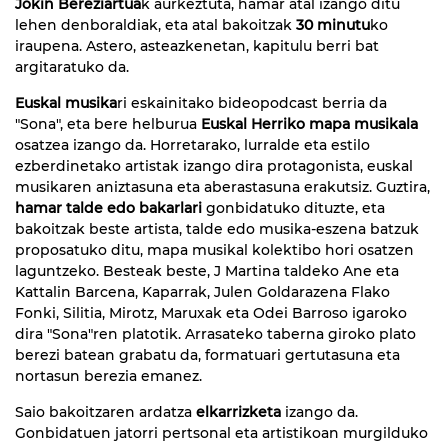
Jokin Bereziartua
k aurkeztuta, hamar atal izango ditu
lehen denboraldiak, eta atal bakoitzak
30 minutu
ko
iraupena. Astero, asteazkenetan, kapitulu berri bat
argitaratuko da.
Euskal musika
ri eskainitako bideopodcast berria da
"Sona", eta bere helburua
Euskal Herriko mapa musikala
osatzea izango da. Horretarako, lurralde eta estilo
ezberdinetako artistak izango dira protagonista, euskal
musikaren aniztasuna eta aberastasuna erakutsiz. Guztira,
hamar talde edo bakarlari
gonbidatuko dituzte, eta
bakoitzak beste artista, talde edo musika-eszena batzuk
proposatuko ditu, mapa musikal kolektibo hori osatzen
laguntzeko. Besteak beste, J Martina taldeko Ane eta
Kattalin Barcena, Kaparrak, Julen Goldarazena Flako
Fonki, Silitia, Mirotz, Maruxak eta Odei Barroso igaroko
dira "Sona"ren platotik. Arrasateko taberna giroko plato
berezi batean grabatu da, formatuari gertutasuna eta
nortasun berezia emanez.
Saio bakoitzaren ardatza
elkarrizketa
izango da.
Gonbidatuen jatorri pertsonal eta artistikoan murgilduko