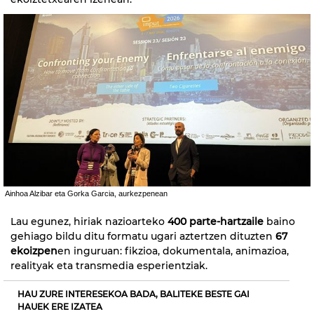
Ainhoa Alzibar eta Gorka Garcia, aurkezpenean
Lau egunez, hiriak nazioarteko
400 parte-hartzaile
baino
gehiago bildu ditu formatu ugari aztertzen dituzten
67
ekoizpen
en inguruan: fikzioa, dokumentala, animazioa,
realityak eta transmedia esperientziak.
HAU ZURE INTERESEKOA BADA, BALITEKE BESTE GAI
HAUEK ERE IZATEA