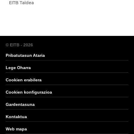
EITB Taldea
© EITB - 2026
Pribatutasun Ataria
Lege Oharra
Cookien erabilera
Cookien konfigurazioa
Gardentasuna
Kontaktua
Web mapa