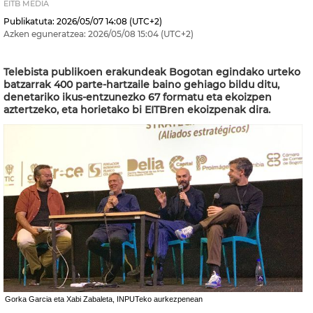
EITB MEDIA
Publikatuta:
2026/05/07
14:08
(UTC+2)
Azken eguneratzea:
2026/05/08
15:04
(UTC+2)
Telebista publikoen erakundeak Bogotan egindako urteko
batzarrak 400 parte-hartzaile baino gehiago bildu ditu,
denetariko ikus-entzunezko 67 formatu eta ekoizpen
aztertzeko, eta horietako bi EITBren ekoizpenak dira.
Gorka Garcia eta Xabi Zabaleta, INPUTeko aurkezpenean