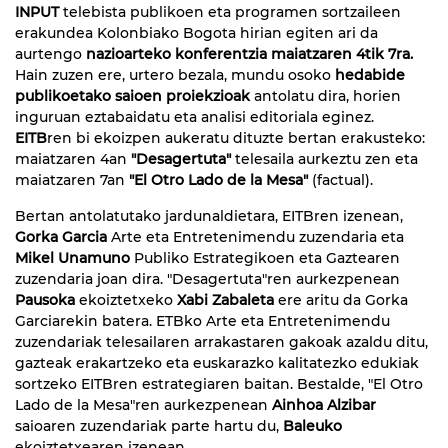
INPUT
telebista publikoen eta programen sortzaileen
erakundea Kolonbiako Bogota hirian egiten ari da
aurtengo
nazioarteko konferentzia maiatzaren 4tik 7ra.
Hain zuzen ere, urtero bezala, mundu osoko
hedabide
publikoetako saioen proiekzioak
antolatu dira, horien
inguruan eztabaidatu eta analisi editoriala eginez.
EITB
ren bi ekoizpen aukeratu dituzte bertan erakusteko:
maiatzaren 4an
"Desagertuta"
telesaila aurkeztu zen eta
maiatzaren 7an
"El Otro Lado de la Mesa"
(factual).
Bertan antolatutako jardunaldietara, EITBren izenean,
Gorka Garcia
Arte eta Entretenimendu zuzendaria eta
Mikel Unamuno
Publiko Estrategikoen eta Gaztearen
zuzendaria joan dira. "Desagertuta"ren aurkezpenean
Pausoka
ekoiztetxeko
Xabi Zabaleta
ere aritu da Gorka
Garciarekin batera. ETBko Arte eta Entretenimendu
zuzendariak telesailaren arrakastaren gakoak azaldu ditu,
gazteak erakartzeko eta euskarazko kalitatezko edukiak
sortzeko EITBren estrategiaren baitan. Bestalde, "El Otro
Lado de la Mesa"ren aurkezpenean
Ainhoa Alzibar
saioaren zuzendariak parte hartu du,
Baleuko
ekoiztetxearen izenean.