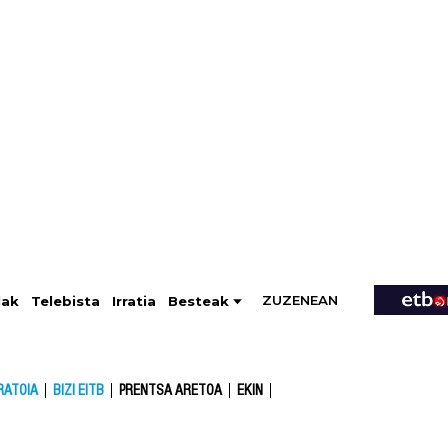
ZUZENEAN
Telebista
Besteak
lak
Irratia
RATOIA
BIZI EITB
PRENTSA ARETOA
EKIN