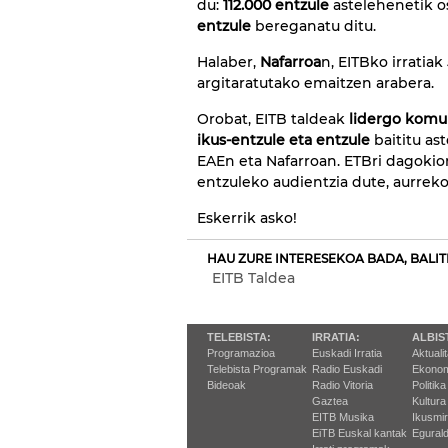
du:
112.000 entzule
astelehenetik os
entzule
bereganatu ditu.
Halaber,
Nafarroa
n, EITBko irratiak
argitaratutako emaitzen arabera.
Orobat, EITB taldeak
lidergo komu
ikus-entzule eta entzule
baititu ast
EAEn eta Nafarroan. ETBri dagokio
entzuleko audientzia dute, aurrek
Eskerrik asko!
HAU ZURE INTERESEKOA BADA, BALIT
EITB Taldea
TELEBISTA:
IRRATIA:
ALBIS
Programazioa
Euskadi Irratia
Aktuali
Telebista Programak
Radio Euskadi
Ekonom
Bideoak
Radio Vitoria
Politika
Gaztea
Kultura
EITB Musika
Ikusmi
EiTB Euskal kantak
Egurald