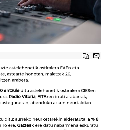
uzte astelehenetik ostiralera EAEn eta
te, astearte honetan, maiatzak 26,
tzen arabera.
00 entzule
ditu astelehenetik ostiralera CIESen
era.
Radio Vitoria
, EITBren irrati arabarrak,
u astegunetan, abenduko azken neurtaldian
tu ditu; aurreko neurketarekin alderatuta ia
% 8
riro ere.
Gaztea
k ere datu nabarmena eskuratu