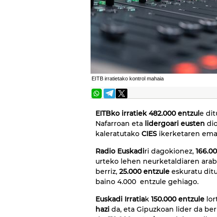
EITB irratietako kontrol mahaia
EITBko irratiek
482.000 entzul
e dit
Nafarroan eta
lidergoari eusten
dio
kaleratutako
CIES
ikerketaren emai
Radio Euskadi
ri dagokionez,
166.0
urteko lehen neurketaldiaren arab
berriz,
25.000 entzule
eskuratu dit
baino 4.000 entzule gehiago.
Euskadi Irratia
k
150.000 entzule
lor
hazi
da, eta Gipuzkoan lider da ber