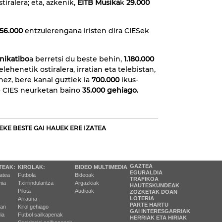
tiralera; eta, azkenik,
EITB Musika
k
29.000
56.000
entzulerengana iristen dira CIESek
nikatibo
a berretsi du beste behin,
1.180.000
elehenetik ostiralera, irratian eta telebistan,
nez, bere kanal guztiek ia
700.000
ikus-
o CIES neurketan baino
35.000 gehiago.
EKE BESTE GAI HAUEK ERE IZATEA
GAZTEA
TEAK:
KIROLAK:
BIDEO MULTIMEDIA
EGURALDIA
tatea
Futbola
Bideoak
TRAFIKOA
ia
Txirrindularitza
Argazkiak
HAUTESKUNDEAK
Pilota
Audioak
ZOZKETAK DOAN
LOTERIA
Arrauna
PARTE HARTU
ran
Kirol gehiago
GAI INTERESGARRIAK
ia
Futbol sailkapenak
HERRIAK ETA HIRIAK