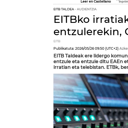
Leer en Castellano
EITB TALDEA
AUDIENTZIA
EITBko irratiak
entzulerekin,
EITB
Publikatuta:
2026/05/26
09:50
(UTC+2)
Azke
EITB Taldeak ere lidergo komunik
entzule eta entzule ditu EAEn et
irratian eta telebistan. ETBk, b