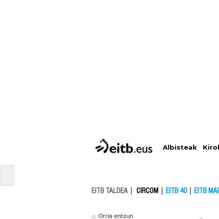
Albisteak
Kiro
EITB TALDEA
CIRCOM
EITB 40
EITB MA
Orria entzun