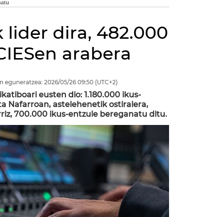
 lider dira, 482.000
 CIESen arabera
n eguneratzea:
2026/05/26
09:50
(UTC+2)
atiboari eusten dio: 1.180.000 ikus-
a Nafarroan, astelehenetik ostiralera,
erriz, 700.000 ikus-entzule bereganatu ditu.