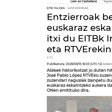
Leer en Castellano
EITB TALDEA
SANFERMINAK
Entzierroak be
euskaraz eska
itxi du EITBk 
eta RTVErekin
EITB
Publikatuta:
2026/06/15
16:03
(UTC+2)
Azken
Aldeek historikotzat jo duten h
José Pablo López RTVEko zuzen
zuzendari nagusiak izenpetu du
euskaraz eskaintzeko aukera iza
ONen emitituko dira.