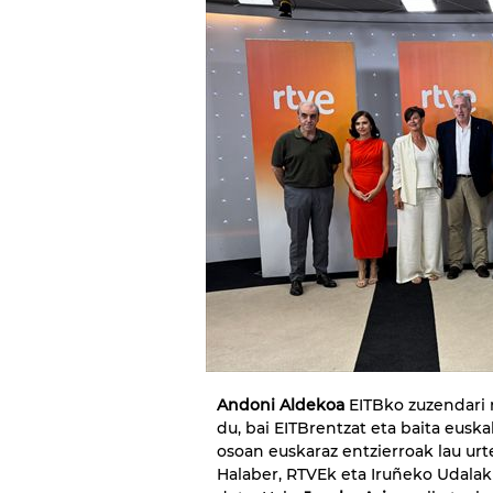
Andoni Aldekoa
EITBko zuzendari 
du, bai EITBrentzat eta baita euska
osoan euskaraz entzierroak lau ur
Halaber, RTVEk eta Iruñeko Udala