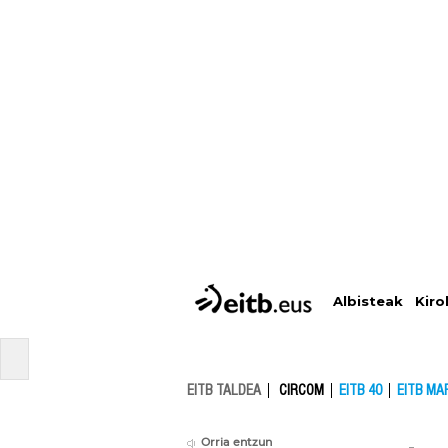
Albisteak
Kiro
EITB TALDEA
CIRCOM
EITB 40
EITB MA
Orria entzun