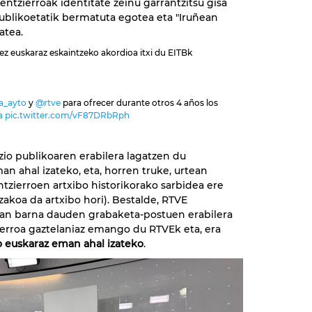
entzierroak identitate zeinu garrantzitsu gisa
 publikoetatik bermatuta egotea eta "Iruñean
atea.
ez euskaraz eskaintzeko akordioa itxi du EITBk
_ayto
y
@rtve
para ofrecer durante otros 4 años los
a
pic.twitter.com/vF87DRbRph
zio publikoaren erabilera lagatzen du
n ahal izateko, eta, horren truke, urtean
ntzierroen artxibo historikorako sarbidea ere
akoa da artxibo hori). Bestalde, RTVE
ean barna dauden grabaketa-postuen erabilera
ierroa gaztelaniaz emango du RTVEk eta, era
io euskaraz eman ahal izateko
.