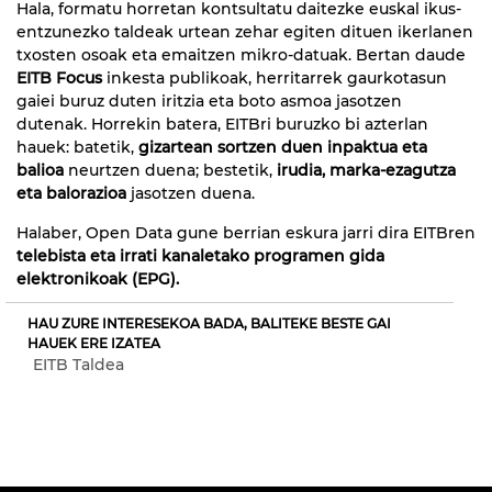
Hala, formatu horretan kontsultatu daitezke euskal ikus-
entzunezko taldeak urtean zehar egiten dituen ikerlanen
txosten osoak eta emaitzen mikro-datuak. Bertan daude
EITB Focus
inkesta publikoak, herritarrek gaurkotasun
gaiei buruz duten iritzia eta boto asmoa jasotzen
dutenak. Horrekin batera, EITBri buruzko bi azterlan
hauek: batetik,
gizartean sortzen duen inpaktua eta
balioa
neurtzen duena; bestetik,
irudia, marka-ezagutza
eta balorazioa
jasotzen duena.
Halaber, Open Data gune berrian eskura jarri dira EITBren
telebista eta irrati kanaletako programen gida
elektronikoak (EPG).
HAU ZURE INTERESEKOA BADA, BALITEKE BESTE GAI
HAUEK ERE IZATEA
EITB Taldea