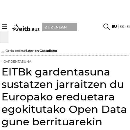
☰
EU
ES
E
ZUZENEAN
Orria entzun
Leer en Castellano
GARDENTASUNA
EITBk gardentasuna
sustatzen jarraitzen du
Europako ereduetara
egokitutako Open Data
gune berrituarekin