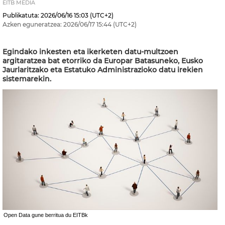
EITB MEDIA
Publikatuta:
2026/06/16
15:03
(UTC+2)
Azken eguneratzea:
2026/06/17
15:44
(UTC+2)
Egindako inkesten eta ikerketen datu-multzoen
argitaratzea bat etorriko da Europar Batasuneko, Eusko
Jaurlaritzako eta Estatuko Administrazioko datu irekien
sistemarekin.
Open Data gune berritua du EITBk