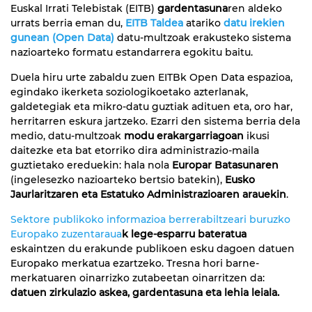
Euskal Irrati Telebistak (EITB)
gardentasuna
ren aldeko
urrats berria eman du,
EITB Taldea
atariko
datu irekien
gunean (Open Data)
datu-multzoak erakusteko sistema
nazioarteko formatu estandarrera egokitu baitu.
Duela hiru urte zabaldu zuen EITBk Open Data espazioa,
egindako ikerketa soziologikoetako azterlanak,
galdetegiak eta mikro-datu guztiak adituen eta, oro har,
herritarren eskura jartzeko. Ezarri den sistema berria dela
medio, datu-multzoak
modu erakargarriagoan
ikusi
daitezke eta bat etorriko dira administrazio-maila
guztietako ereduekin: hala nola
Europar Batasunaren
(ingelesezko nazioarteko bertsio batekin),
Eusko
Jaurlaritzaren eta Estatuko Administrazioaren arauekin
.
Sektore publikoko informazioa berrerabiltzeari buruzko
Europako zuzentaraua
k lege-esparru bateratua
eskaintzen du erakunde publikoen esku dagoen datuen
Europako merkatua ezartzeko. Tresna hori barne-
merkatuaren oinarrizko zutabeetan oinarritzen da:
datuen zirkulazio askea, gardentasuna eta lehia leiala.