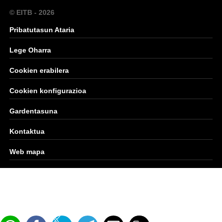
© EITB - 2026
Pribatutasun Ataria
Lege Oharra
Cookien erabilera
Cookien konfigurazioa
Gardentasuna
Kontaktua
Web mapa