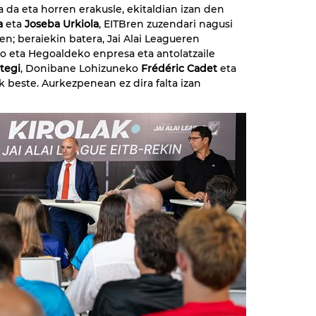
 da eta horren erakusle, ekitaldian izan den
a
eta
Joseba Urkiola
, EITBren zuzendari nagusi
en; beraiekin batera, Jai Alai Leagueren
o eta Hegoaldeko enpresa eta antolatzaile
tegi
, Donibane Lohizuneko
Frédéric Cadet
eta
k beste. Aurkezpenean ez dira falta izan