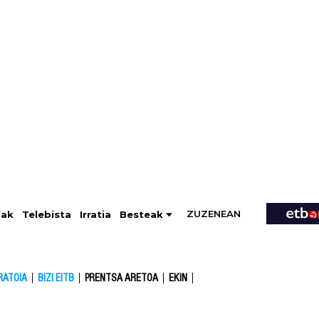
ZUZENEAN
Telebista
Besteak
lak
Irratia
RATOIA
BIZI EITB
PRENTSA ARETOA
EKIN