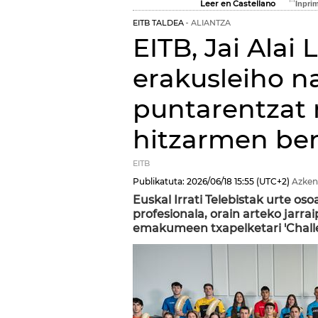
Leer en Castellano
EITB TALDEA
ALIANTZA
EITB, Jai Alai
erakusleiho na
puntarentzat
hitzarmen ber
EITB
Publikatuta:
2026/06/18
15:55
(UTC+2)
Azken
Euskal Irrati Telebistak urte os
profesionala, orain arteko jarr
emakumeen txapelketari 'Challe