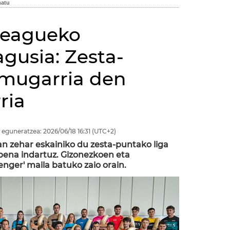
 Leagueko
gusia: Zesta-
 mugarria den
ria
 eguneratzea:
2026/06/18
16:31
(UTC+2)
oan zehar eskainiko du zesta-puntako liga
aipena indartuz. Gizonezkoen eta
nger' maila batuko zaio orain.