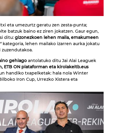
txi eta umezurtz geratu zen zesta-punta;
lte batzuk baino ez ziren jokatzen. Gaur egun,
i ditu:
gizonezkoen lehen maila, emakumeen
'
kategoria, lehen mailako izarren aurka jokatu
diren pilotariei zuzendutakoa.
baino gehiago
antolatuko ditu Jai Alai Leaguek
n, ETB ON plataforman eta kirolakeitb.eus
sun handiko txapelketak: hala nola Winter
ilboko Iron Cup, Urrezko Xistera eta