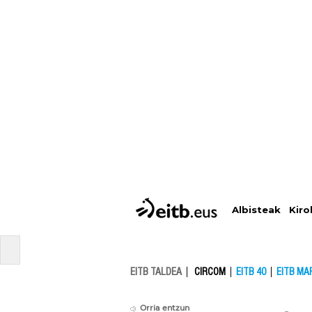
Albisteak
Kiro
EITB TALDEA
CIRCOM
EITB 40
EITB MA
Orria entzun