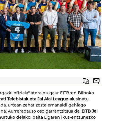
rgazki ofiziala" atera du gaur EITBren Bilboko
rati Telebistak eta Jai Alai League-ak
sinatu
 da, urtean zehar zesta emanaldi gehiago
a. Aurrerapauso oso garrantzitsua da,
EITB Jai
urtuko delako, baita Ligaren ikus-entzunezko