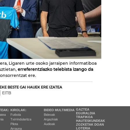
era, Ligaren urte osoko jarraipen informatiboa
ztietan,
erreferentziazko telebista izango da
ponsorrentzat ere.
EKE BESTE GAI HAUEK ERE IZATEA
EITB
GAZTEA
TEAK:
KIROLAK:
BIDEO MULTIMEDIA
EGURALDIA
tatea
Futbola
Bideoak
TRAFIKOA
ia
Txirrindularitza
Argazkiak
HAUTESKUNDEAK
Pilota
Audioak
ZOZKETAK DOAN
LOTERIA
Arrauna