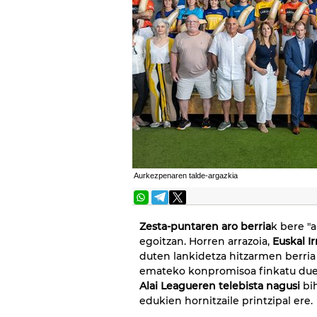
Aurkezpenaren talde-argazkia
Zesta-puntaren aro berria
k bere "a
egoitzan. Horren arrazoia,
Euskal Ir
duten lankidetza hitzarmen berria
emateko konpromisoa finkatu duen
Alai Leagueren telebista nagusi
bih
edukien hornitzaile printzipal ere.