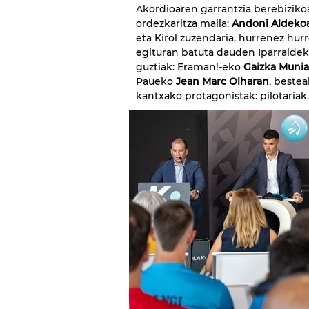
Akordioaren garrantzia berebizikoa
ordezkaritza maila:
Andoni Aldeko
eta Kirol zuzendaria, hurrenez hurr
egituran batuta dauden Iparraldek
guztiak: Eraman!-eko
Gaizka Munia
Paueko
Jean Marc Olharan
, bestea
kantxako protagonistak: pilotariak.