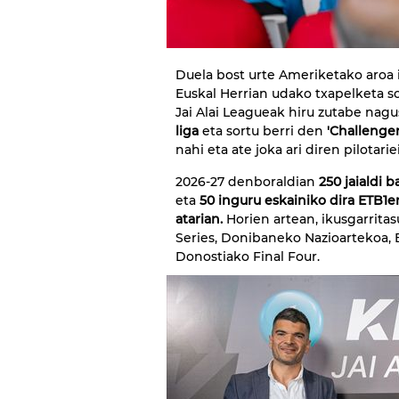
Duela bost urte Ameriketako aroa i
Euskal Herrian udako txapelketa so
Jai Alai Leagueak hiru zutabe nagus
liga
eta sortu berri den
'Challenger
nahi eta ate joka ari 
2026-27 denboraldian
250 jaialdi 
eta
50 inguru eskainiko dira ETB1e
atarian.
Horien artean, ikusgarrita
Series, Donibaneko Nazioartekoa, B
Donostiako Final Four.