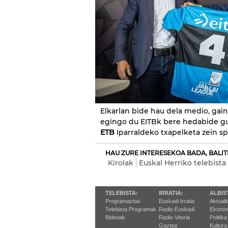
Elkarlan bide hau dela medio, gain
egingo du EITBk bere hedabide gu
ETB
Iparraldeko txapelketa zein s
HAU ZURE INTERESEKOA BADA, BALIT
Kirolak
Euskal Herriko telebista
TELEBISTA:
IRRATIA:
ALBIS
Programazioa
Euskadi Irratia
Aktuali
Telebista Programak
Radio Euskadi
Ekonom
Bideoak
Radio Vitoria
Politika
Gaztea
Kultura