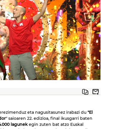
rezimenduz eta nagusitasunez irabazi du
"El
dor
" saioaren 22. edizioa, final ikusgarri baten
4.000 lagunek
egin zuten bat atzo Euskal