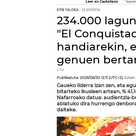
Leer en Castellano
EITB TALDEA
22.EDIZIOA
234.000 lagun
"El Conquistad
handiarekin, 
genuen bertan
EITB
Publikatuta:
2026/06/30
12:11
(UTC+2)
Azken 
Gaueko liderra izan zen, eta egu
bitarteko ikusleen artean, % 41
Nafarroako datua: audientzia-bu
abiatuko dira hurrengo denbora
daiteke.