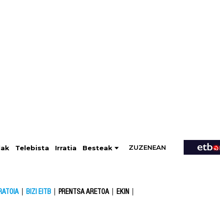
ZUZENEAN
Telebista
Besteak
lak
Irratia
RATOIA
BIZI EITB
PRENTSA ARETOA
EKIN