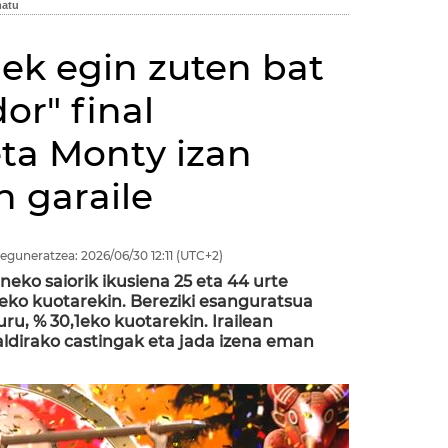
ek egin zuten bat
or" final
eta Monty izan
 garaile
eguneratzea:
2026/06/30
12:11
(UTC+2)
neko saiorik ikusiena 25 eta 44 urte
,1eko kuotarekin. Bereziki esanguratsua
ru, % 30,1eko kuotarekin. Irailean
ldirako castingak eta jada izena eman