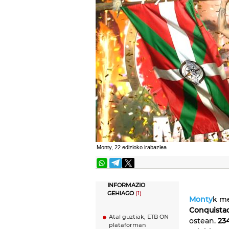
Monty, 22.edizioko irabazlea
INFORMAZIO
GEHIAGO
(1)
Monty
k me
Conquista
Atal guztiak, ETB ON
ostean.
23
plataforman