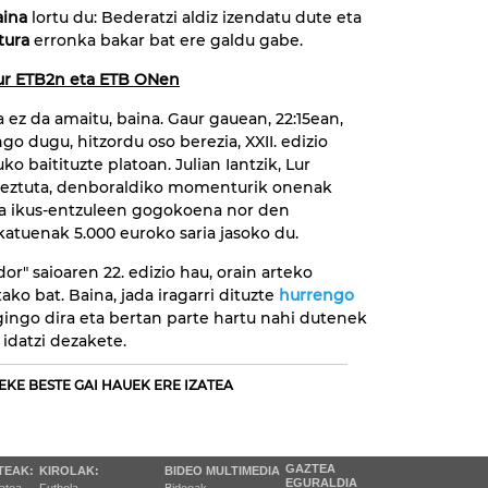
aina
lortu du: Bederatzi aldiz izendatu dute eta
tura
erronka bakar bat ere galdu gabe.
aur ETB2n eta ETB ONen
 ez da amaitu, baina. Gaur gauean, 22:15ean,
go dugu, hitzordu oso berezia, XXII. edizio
o baitituzte platoan. Julian Iantzik, Lur
keztuta, denboraldiko momenturik onenak
ta ikus-entzuleen gogokoena nor den
atuenak 5.000 euroko saria jasoko du.
or" saioaren 22. edizio hau, orain arteko
ako bat. Baina, jada iragarri dituzte
hurrengo
ingo dira eta bertan parte hartu nahi dutenek
idatzi dezakete.
EKE BESTE GAI HAUEK ERE IZATEA
GAZTEA
TEAK:
KIROLAK:
BIDEO MULTIMEDIA
EGURALDIA