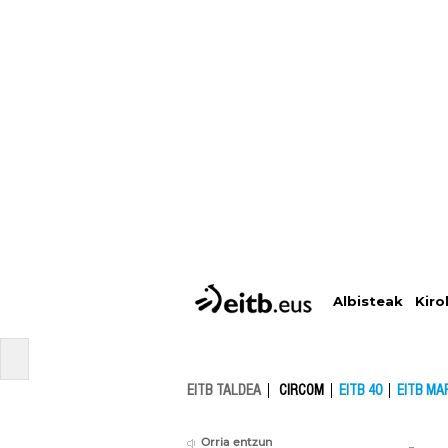
Albisteak
Kiro
EITB TALDEA
CIRCOM
EITB 40
EITB MA
Orria entzun