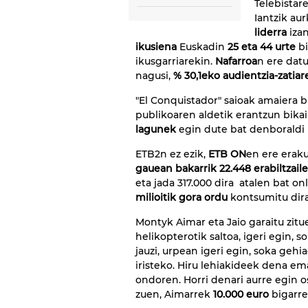
Telebistar
Iantzik au
liderra
iza
ikusiena
Euskadin
25 eta 44 urte
bi
ikusgarriarekin.
Nafarroa
n ere datu
nagusi,
% 30,1eko audientzia-zatiar
"El Conquistador" saioak amaiera 
publikoaren aldetik erantzun bikain
lagunek
egin dute bat denboraldi
ETB2n ez ezik,
ETB ON
en ere eraku
gauean bakarrik 22.448 erabiltzaile
eta jada 317.000 dira atalen bat onl
milioitik gora ordu
kontsumitu dira
Montyk Aimar eta Jaio garaitu zitu
helikopterotik saltoa, igeri egin, s
jauzi, urpean igeri egin, soka gehi
iristeko. Hiru lehiakideek dena e
ondoren. Horri denari aurre egin 
zuen, Aimarrek
10.000 euro
bigarre