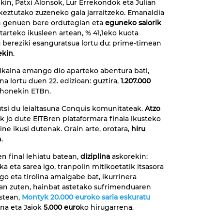
ekin, Patxi Alonsok, Lur Errekondok eta Julian
rkeztutako zuzeneko gala jarraitzeko. Emanaldia
n genuen bere ordutegian eta
eguneko saiorik
tarteko ikusleen artean, % 41,1eko kuota
 bereziki esanguratsua lortu du: prime-timean
ekin
.
bikaina emango dio aparteko abentura bati,
a lortu duen 22. edizioan: guztira,
1.207.000
 honekin ETBn.
tsi du leialtasuna Conquis komunitateak.
Atzo
k jo dute EITBren plataformara finala ikusteko
ine ikusi dutenak. Orain arte, orotara,
hiru
.
en final lehiatu batean,
diziplina
askorekin:
oka eta sarea igo, tranpolin mitikoetatik itsasora
ago eta tirolina amaigabe bat, ikurrinera
man zuten, hainbat astetako sufrimenduaren
ostean,
Montyk 20.000 euroko saria eskuratu
na eta Jaiok
5.000 euro
ko hirugarrena.