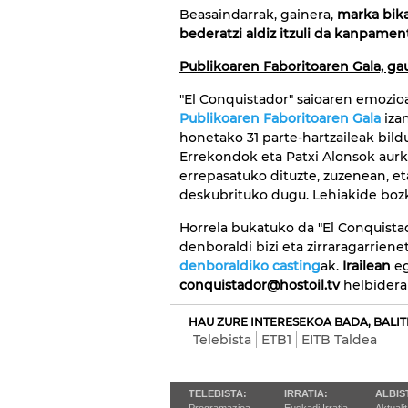
Beasaindarrak, gainera,
marka bik
bederatzi aldiz itzuli da kanpamen
Publikoaren Faboritoaren Gala, g
"El Conquistador" saioaren emozioa
Publikoaren Faboritoaren Gala
izan
honetako 31 parte-hartzaileak bilduk
Errekondok eta Patxi Alonsok aur
errepasatuko dituzte, zuzenean, e
deskubrituko dugu. Lehiakide bozk
Horrela bukatuko da "El Conquistad
denboraldi bizi eta zirraragarrienet
denboraldiko casting
ak.
Irailean
eg
conquistador@hostoil.tv
helbidera 
HAU ZURE INTERESEKOA BADA, BALIT
Telebista
ETB1
EITB Taldea
TELEBISTA:
IRRATIA:
ALBIS