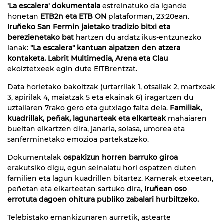
'La escalera' dokumentala
estreinatuko da igande
honetan
ETB2n eta ETB ON
plataforman, 23:20ean.
Iruñeko San Fermin jaietako tradizio bitxi eta
berezienetako bat
hartzen du ardatz ikus-entzunezko
lanak:
"La escalera" kantuan aipatzen den atzera
kontaketa. Labrit Multimedia, Arena eta Clau
ekoiztetxeek egin dute EITBrentzat.
Data horietako bakoitzak (urtarrilak 1, otsailak 2, martxoak
3, apirilak 4, maiatzak 5 eta ekainak 6) iragartzen du
uztailaren 7rako gero eta gutxiago falta dela.
Familiak,
kuadrillak, peñak, lagunarteak eta elkarteak
mahaiaren
bueltan elkartzen dira, janaria, solasa, umorea eta
sanferminetako emozioa partekatzeko.
Dokumentalak
ospakizun horren barruko giroa
erakutsiko digu, egun seinalatu hori ospatzen duten
familien eta lagun kuadrillen bitartez. Kamerak etxeetan,
peñetan eta elkarteetan sartuko dira,
Iruñean oso
errotuta dagoen ohitura publiko zabalari hurbiltzeko.
Telebistako emankizunaren aurretik, astearte