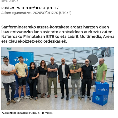
EITB MEDIA
Publikatuta:
2026/07/01
17:20
(UTC+2)
Azken eguneratzea:
2026/07/01
17:20
(UTC+2)
Sanferminetarako atzera-kontaketa ardatz hartzen duen
ikus-entzunezko lana astearte arratsaldean aurkeztu zuten
Nafarroako Filmotekan EITBko eta Labrit Multimedia, Arena
eta Clau ekoiztetxeko ordezkariek.
Aurkezpen ekitaldiko irudia. EITB Media