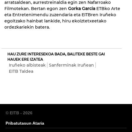
arratsaldean, aurrestreinaldia egin zen Nafarroako
Filmotekan. Bertan egon zen
Gorka Garcia
ETBko Arte
eta Entretenimendu zuzendaria eta EITBren Iruñeko
egoitzako hainbat lankide, hiru ekoiztetxeetako
ordezkariekin batera.
HAU ZURE INTERESEKOA BADA, BALITEKE BESTE GAI
HAUEK ERE IZATEA
Iruñeko albisteak
Sanferminak Iruñean
EITB Taldea
© EITB - 2026
Pribatutasun Ataria