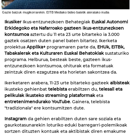
Gazte batzuk mugikorrarekin. EITB Mediako bideo batetik ateratako irudia
Ikusiker
Ikus-entzunezkoen Behategiak
Euskal Autonomi
Erkidegoko eta Nafarroako gazteen ikus-entzunezkoen
kontsumoa
aztertu du 11 eta 23 urte bitarteko ia 3.000
gaztek osatzen duten panel baten bitartez. Ikerketa
proiektua
Applika+
programaren parte da,
EHUk, EITBk,
Tabakalerak eta Kulturaren Euskal Behatokiak
sustaturiko
programa. Helburua, besteak beste, gazteen ikus-
entzunezkoen kontsumoa, ohiturak eta formatuak
zeintzuk diren ezagutzea eta horietan sakontzea da.
Ikerketaren arabera, 11-23 urte bitarteko gazteek
albisteak
ikusteko gehienbat
telebista
erabiltzen du,
telesail eta
pelikulak ikusteko streaming plataformak
eta
entretenimendurako YouTube
. Gainera, telebista
"tradizionala" ere kontsumitzen dute.
Instagram
da gehien erabiltzen duten sare soziala eta
gaurkotasunarekin loturiko eduki barregarri-polemikoak
sortzen dituzten kontuak eta aktibistak diren emakume