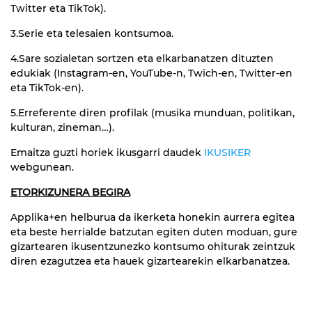
Twitter eta TikTok).
3.Serie eta telesaien kontsumoa.
4.Sare sozialetan sortzen eta elkarbanatzen dituzten
edukiak (Instagram-en, YouTube-n, Twich-en, Twitter-en
eta TikTok-en).
5.Erreferente diren profilak (musika munduan, politikan,
kulturan, zineman…).
Emaitza guzti horiek ikusgarri daudek
IKUSIKER
webgunean.
ETORKIZUNERA BEGIRA
Applika+en helburua da ikerketa honekin aurrera egitea
eta beste herrialde batzutan egiten duten moduan, gure
gizartearen ikusentzunezko kontsumo ohiturak zeintzuk
diren ezagutzea eta hauek gizartearekin elkarbanatzea.