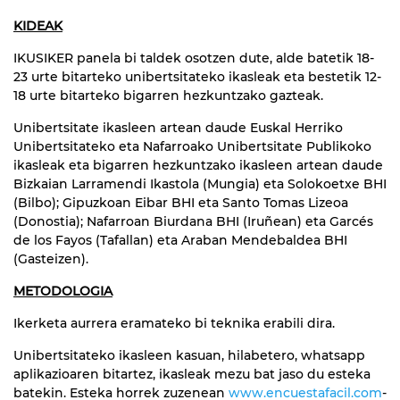
KIDEAK
IKUSIKER panela bi taldek osotzen dute, alde batetik 18-
23 urte bitarteko unibertsitateko ikasleak eta bestetik 12-
18 urte bitarteko bigarren hezkuntzako gazteak.
Unibertsitate ikasleen artean daude Euskal Herriko
Unibertsitateko eta Nafarroako Unibertsitate Publikoko
ikasleak eta bigarren hezkuntzako ikasleen artean daude
Bizkaian Larramendi Ikastola (Mungia) eta Solokoetxe BHI
(Bilbo); Gipuzkoan Eibar BHI eta Santo Tomas Lizeoa
(Donostia); Nafarroan Biurdana BHI (Iruñean) eta Garcés
de los Fayos (Tafallan) eta Araban Mendebaldea BHI
(Gasteizen).
METODOLOGIA
Ikerketa aurrera eramateko bi teknika erabili dira.
Unibertsitateko ikasleen kasuan, hilabetero, whatsapp
aplikazioaren bitartez, ikasleak mezu bat jaso du esteka
batekin. Esteka horrek zuzenean
www.encuestafacil.com
-