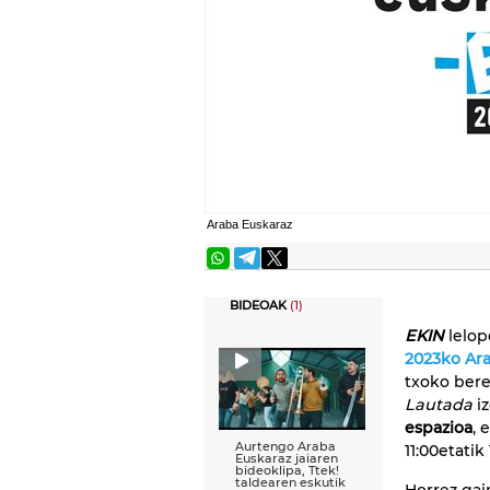
Araba Euskaraz
BIDEOAK
(1)
EKIN
lelop
2023ko Ar
txoko bere
Lautada
i
espazioa
, 
Aurtengo Araba
11:00etatik
Euskaraz jaiaren
bideoklipa, Ttek!
taldearen eskutik