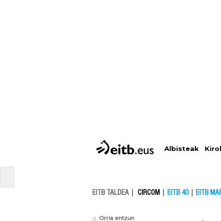
Albisteak
Kiro
EITB TALDEA
CIRCOM
EITB 40
EITB MA
Orria entzun