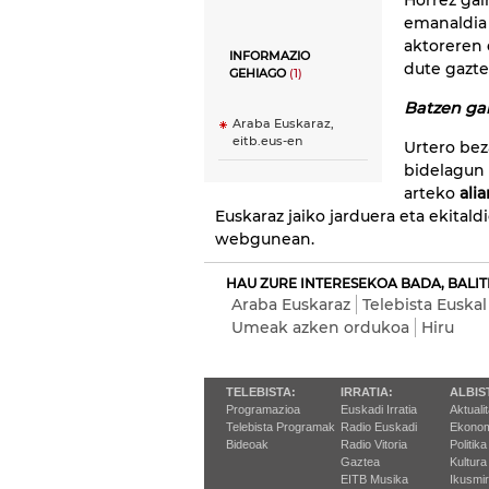
Horrez gai
emanaldia 
aktoreren 
INFORMAZIO
dute gazte
GEHIAGO
(1)
Batzen ga
Araba Euskaraz,
eitb.eus-en
Urtero bez
bidelagun 
arteko
ali
Euskaraz jaiko jarduera eta ekitald
webgunean.
HAU ZURE INTERESEKOA BADA, BALIT
Araba Euskaraz
Telebista Euskal
Umeak azken ordukoa
Hiru
TELEBISTA:
IRRATIA:
ALBIS
Programazioa
Euskadi Irratia
Aktuali
Telebista Programak
Radio Euskadi
Ekonom
Bideoak
Radio Vitoria
Politika
Gaztea
Kultura
EITB Musika
Ikusmi