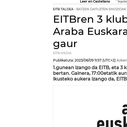
Leer en Castellano
EITB TALDEA
BATZEN GAITUZTEN EMOZIOAK
EITBren 3 klu
Araba Euskara
gaur
EITB MEDIA
Publikatuta:
2023/06/09
11:57
(UTC+2)
Azken
1.gunean izango da EITB, eta 3
bertan. Gainera, 17:00etatik au
ikusteko aukera izango da, EITB