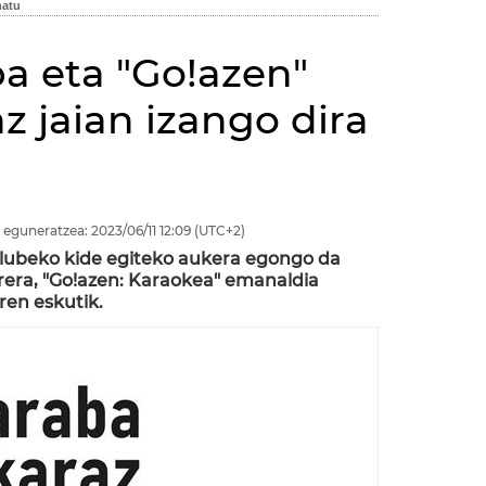
ba eta "Go!azen"
z jaian izango dira
 eguneratzea:
2023/06/11
12:09
(UTC+2)
 klubeko kide egiteko aukera egongo da
rrera, "Go!azen: Karaokea" emanaldia
ren eskutik.