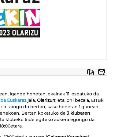
ean, igande honetan, ekainak 11, ospatuko da
aba Euskaraz
jaia,
Olarizun;
eta, ohi bezala, EITBk
zia izango du bertan, kasu honetan 1.gunean,
zenekoan. Bertan kokatuko da
3 klubaren
eta klubeko kide egiteko aukera egongo da
 18:00etara.