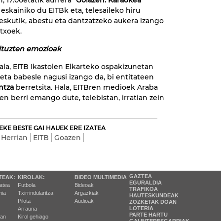
n, 17:00etatik aurrera
"Go!azen: Karaokea"
eskainiko du EITBk eta, telesaileko hiru
eskutik, abestu eta dantzatzeko aukera izango
txoek.
ituzten emozioak
ala, EITB Ikastolen Elkarteko ospakizunetan
eta babesle nagusi izango da, bi entitateen
antza
berretsita. Hala, EITBren medioek Araba
ien berri emango dute, telebistan, irratian zein
EKE BESTE GAI HAUEK ERE IZATEA
 Herrian
EITB
Goazen
GAZTEA
TEAK:
KIROLAK:
BIDEO MULTIMEDIA
EGURALDIA
tatea
Futbola
Bideoak
TRAFIKOA
ia
Txirrindularitza
Argazkiak
HAUTESKUNDEAK
Pilota
Audioak
ZOZKETAK DOAN
LOTERIA
Arrauna
PARTE HARTU
ran
Kirol gehiago