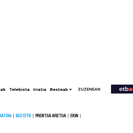
ZUZENEAN
Telebista
Besteak
lak
Irratia
RATOIA
BIZI EITB
PRENTSA ARETOA
EKIN