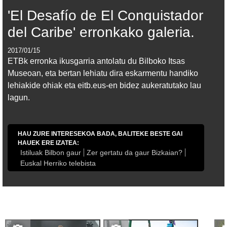
'El Desafío de El Conquistador
del Caribe' erronkako galeria.
2017/01/15
ETBk erronka ikusgarria antolatu du Bilboko Itsas
Museoan, eta bertan lehiatu dira eskarmentu handiko
lehiakide ohiak eta eitb.eus-en bidez aukeratutako lau
lagun.
HAU ZURE INTERESEKOA BADA, BALITEKE BESTE GAI
HAUEK ERE IZATEA:
Istiluak Bilbon gaur
Zer gertatu da gaur Bizkaian?
Euskal Herriko telebista