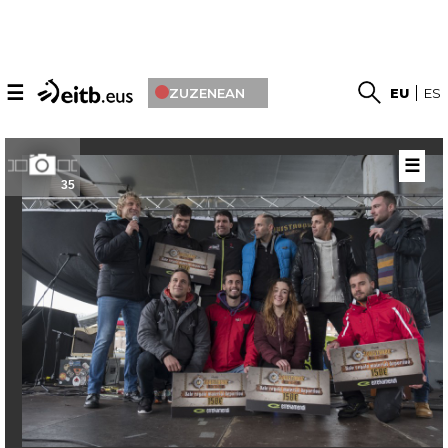
☰
ZUZENEAN
EU
ES
☰
35