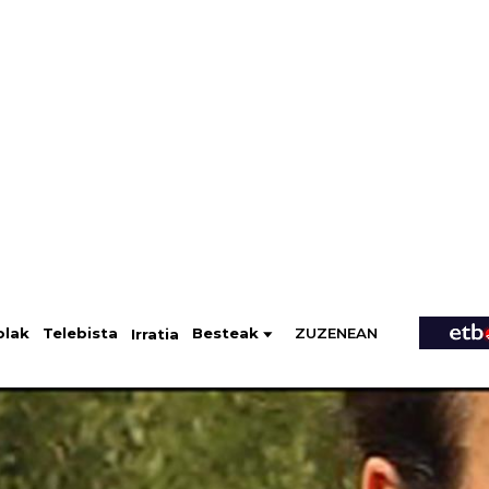
ZUZENEAN
Telebista
Besteak
olak
Irratia