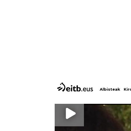
Albisteak
Kir