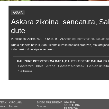
ARABA
Askara zikoina, sendatuta, S
dute
Publikatuta:
2016/07/20
14:54
(UTC+2)
Azken eguneratzea:
2024/02/08
0
Duela hilabete batzuk, San Bizente elizako habiatik erori zen, eta larri ja
indarberritu dute aipatu zentroan.
HAU ZURE INTERESEKOA BADA, BALITEKE BESTE GAI HAUEK 
Gasteizko Udala
Araba
Gasteiz albisteak
Gehien ikusit
Salburua
GAZTEA
TEAK:
KIROLAK:
BIDEO MULTIMEDIA
EGURALDIA
tatea
Futbola
Bideoak
TRAFIKOA