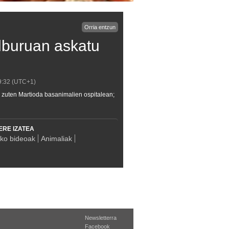
Orria entzun
alburuan askatu
9:32
(UTC+1)
so zuten Martioda basanimalien ospitalean;
ERE IZATEA
ako bideoak
Animaliak
Newsletterra
Facebook