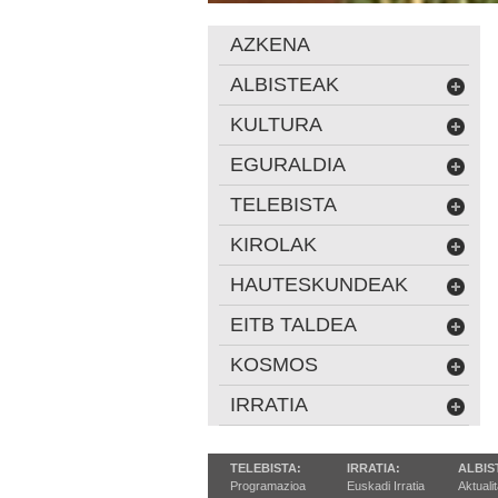
AZKENA
ALBISTEAK
KULTURA
EGURALDIA
TELEBISTA
KIROLAK
HAUTESKUNDEAK
EITB TALDEA
KOSMOS
IRRATIA
TELEBISTA:
IRRATIA:
ALBIS
Programazioa
Euskadi Irratia
Aktuali