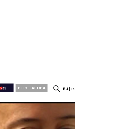
EITB TALDEA
EU
ES