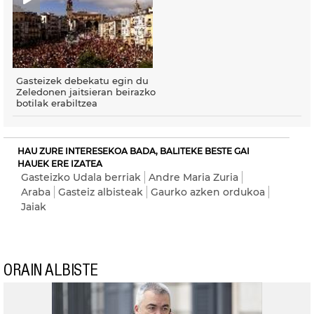
Gasteizek debekatu egin du
Zeledonen jaitsieran beirazko
botilak erabiltzea
HAU ZURE INTERESEKOA BADA, BALITEKE BESTE GAI
HAUEK ERE IZATEA
Gasteizko Udala berriak
Andre Maria Zuria
Araba
Gasteiz albisteak
Gaurko azken ordukoa
Jaiak
ORAIN ALBISTE