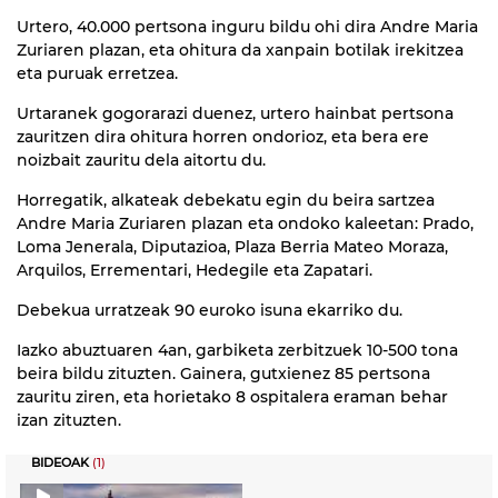
Urtero, 40.000 pertsona inguru bildu ohi dira Andre Maria
Zuriaren plazan, eta ohitura da xanpain botilak irekitzea
eta puruak erretzea.
Urtaranek gogorarazi duenez, urtero hainbat pertsona
zauritzen dira ohitura horren ondorioz, eta bera ere
noizbait zauritu dela aitortu du.
Horregatik, alkateak debekatu egin du beira sartzea
Andre Maria Zuriaren plazan eta ondoko kaleetan: Prado,
Loma Jenerala, Diputazioa, Plaza Berria Mateo Moraza,
Arquilos, Errementari, Hedegile eta Zapatari.
Debekua urratzeak 90 euroko isuna ekarriko du.
Iazko abuztuaren 4an, garbiketa zerbitzuek 10-500 tona
beira bildu zituzten. Gainera, gutxienez 85 pertsona
zauritu ziren, eta horietako 8 ospitalera eraman behar
izan zituzten.
BIDEOAK
(1)