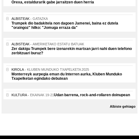
Orexa, estaldurarik gabe jarraitzen duen herria
ALBISTEAK
GATAZKA
Trumpek dio badakitela non dagoen Jamenei, baina ez dutela
"oraingoz" hilko: "Jomuga erraza da"
ALBISTEAK
AMERIKETAKO ESTATU BATUAK
Zer dakigu Trumpek bere izenarekin martxan jarri nahi duen telefono
zerbitzuari buruz?
KIROLA
KLUBEN MUNDUKO TXAPELKETA 2025
Monterreyk aurpegia eman du Interren aurka, Kluben Munduko
Txapelketan egindako debutean
Udan barrena, rock-and-rollaren doinupean
KULTURA
EKAINAK 19-21
Albiste gehiago