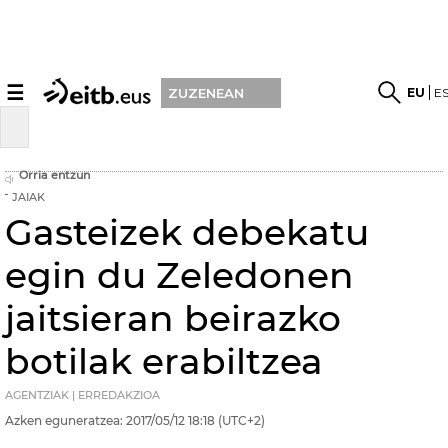
☰
EU
E
ZUZENEAN
Orria entzun
JAIAK
Gasteizek debekatu
egin du Zeledonen
jaitsieran beirazko
botilak erabiltzea
AGENTZIAK | ERREDAKZIOA
Azken eguneratzea:
2017/05/12
18:18
(UTC+2)