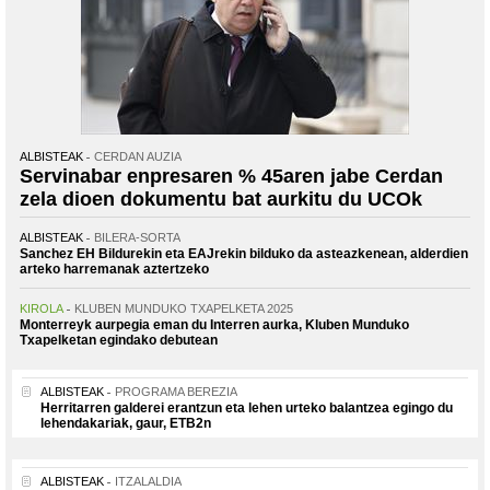
ALBISTEAK
CERDAN AUZIA
Servinabar enpresaren % 45aren jabe Cerdan
zela dioen dokumentu bat aurkitu du UCOk
ALBISTEAK
BILERA-SORTA
Sanchez EH Bildurekin eta EAJrekin bilduko da asteazkenean, alderdien
arteko harremanak aztertzeko
KIROLA
KLUBEN MUNDUKO TXAPELKETA 2025
Monterreyk aurpegia eman du Interren aurka, Kluben Munduko
Txapelketan egindako debutean
ALBISTEAK
PROGRAMA BEREZIA
Herritarren galderei erantzun eta lehen urteko balantzea egingo du
lehendakariak, gaur, ETB2n
ALBISTEAK
ITZALALDIA