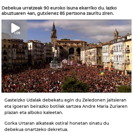
Debekua urratzeak 90 euroko isuna ekarriko du. Iazko
abuztuaren 4an, gutxienez 85 pertsona zauritu ziren.
1:09
Gasteizko Udalak debekatu egin du Zeledonen jaitsieran
eta igoeran beirazko botilak sartzea Andre Maria Zuriaren
plazan eta alboko kaleetan.
Gorka Urtaran alkateak ostiral honetan sinatu du
debekua onartzeko dekretua.