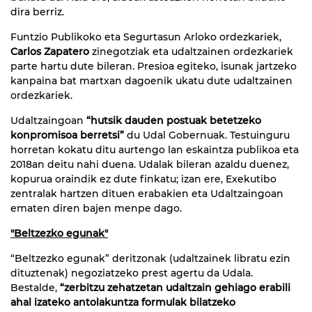
dira berriz.
Funtzio Publikoko eta Segurtasun Arloko ordezkariek,
Carlos Zapatero
zinegotziak eta udaltzainen ordezkariek
parte hartu dute bileran. Presioa egiteko, isunak jartzeko
kanpaina bat martxan dagoenik ukatu dute udaltzainen
ordezkariek.
Udaltzaingoan
“hutsik dauden postuak betetzeko
konpromisoa berretsi”
du Udal Gobernuak. Testuinguru
horretan kokatu ditu aurtengo lan eskaintza publikoa eta
2018an deitu nahi duena. Udalak bileran azaldu duenez,
kopurua oraindik ez dute finkatu; izan ere, Exekutibo
zentralak hartzen dituen erabakien eta Udaltzaingoan
ematen diren bajen menpe dago.
"Beltzezko egunak"
“Beltzezko egunak” deritzonak (udaltzainek libratu ezin
dituztenak) negoziatzeko prest agertu da Udala.
Bestalde,
“zerbitzu zehatzetan udaltzain gehiago erabili
ahal izateko antolakuntza formulak bilatzeko