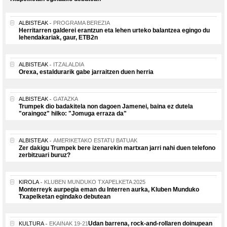
ALBISTEAK
PROGRAMA BEREZIA
Herritarren galderei erantzun eta lehen urteko balantzea egingo du
lehendakariak, gaur, ETB2n
ALBISTEAK
ITZALALDIA
Orexa, estaldurarik gabe jarraitzen duen herria
ALBISTEAK
GATAZKA
Trumpek dio badakitela non dagoen Jamenei, baina ez dutela
"oraingoz" hilko: "Jomuga erraza da"
ALBISTEAK
AMERIKETAKO ESTATU BATUAK
Zer dakigu Trumpek bere izenarekin martxan jarri nahi duen telefono
zerbitzuari buruz?
KIROLA
KLUBEN MUNDUKO TXAPELKETA 2025
Monterreyk aurpegia eman du Interren aurka, Kluben Munduko
Txapelketan egindako debutean
Udan barrena, rock-and-rollaren doinupean
KULTURA
EKAINAK 19-21