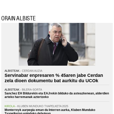
ORAIN ALBISTE
ALBISTEAK
CERDAN AUZIA
Servinabar enpresaren % 45aren jabe Cerdan
zela dioen dokumentu bat aurkitu du UCOk
ALBISTEAK
BILERA-SORTA
Sanchez EH Bildurekin eta EAJrekin bilduko da asteazkenean, alderdien
arteko harremanak aztertzeko
KIROLA
KLUBEN MUNDUKO TXAPELKETA 2025
Monterreyk aurpegia eman du Interren aurka, Kluben Munduko
Txapelketan egindako debutean