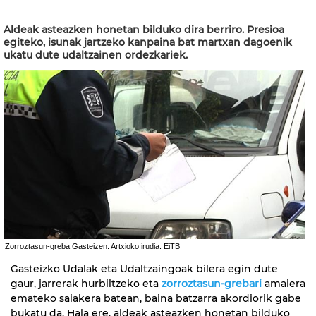
Aldeak asteazken honetan bilduko dira berriro. Presioa
egiteko, isunak jartzeko kanpaina bat martxan dagoenik
ukatu dute udaltzainen ordezkariek.
Zorroztasun-greba Gasteizen. Artxioko irudia: EiTB
Gasteizko Udalak eta Udaltzaingoak bilera egin dute
gaur, jarrerak hurbiltzeko eta
zorroztasun-grebari
amaiera
emateko saiakera batean, baina batzarra akordiorik gabe
bukatu da. Hala ere, aldeak asteazken honetan bilduko