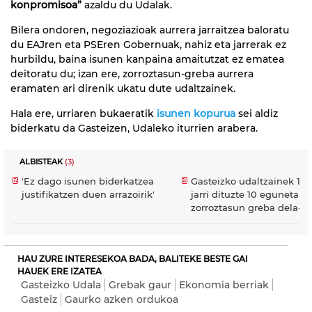
konpromisoa”
azaldu du Udalak.
Bilera ondoren, negoziazioak aurrera jarraitzea baloratu
du EAJren eta PSEren Gobernuak, nahiz eta jarrerak ez
hurbildu, baina isunen kanpaina amaitutzat ez ematea
deitoratu du; izan ere, zorroztasun-greba aurrera
eramaten ari direnik ukatu dute udaltzainek.
Hala ere, urriaren bukaeratik
isunen kopurua
sei aldiz
biderkatu da Gasteizen, Udaleko iturrien arabera.
ALBISTEAK
(3)
'Ez dago isunen biderkatzea
Gasteizko udaltzainek 1.2
justifikatzen duen arrazoirik'
jarri dituzte 10 egunetan
zorroztasun greba dela-et
HAU ZURE INTERESEKOA BADA, BALITEKE BESTE GAI
HAUEK ERE IZATEA
Gasteizko Udala
Grebak gaur
Ekonomia berriak
Gasteiz
Gaurko azken ordukoa