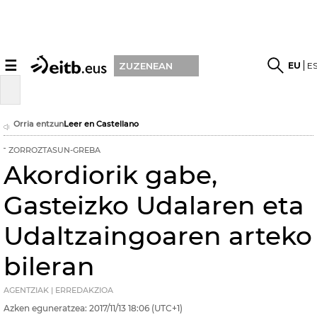
☰
EU
E
ZUZENEAN
Orria entzun
Leer en Castellano
ZORROZTASUN-GREBA
Akordiorik gabe,
Gasteizko Udalaren eta
Udaltzaingoaren arteko
bileran
AGENTZIAK | ERREDAKZIOA
Azken eguneratzea:
2017/11/13
18:06
(UTC+1)