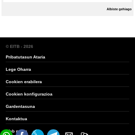
Albiste gehiago
© EITB - 2026
Pribatutasun Ataria
Lege Oharra
Cookien erabilera
Cookien konfigurazioa
Gardentasuna
Kontaktua
Web mapa