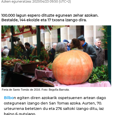
Azken eguneratzea:
2021/04/23
09:50
(UTC+2)
100.000 lagun espero dituzte egunean zehar azokan.
Bestalde, 144 ekoizle eta 17 txosna izango dira.
Feria de Santo Tomás de 2016. Foto: Begoña Barrutia.
Bilbo
n egiten diren azokarik ospetsuenen artean dago
ostegunean izango den San Tomas azoka. Aurten, 70.
urteurrena betetzen du eta 276 saltoki izango ditu, iaz
baino 6 gutxiago.