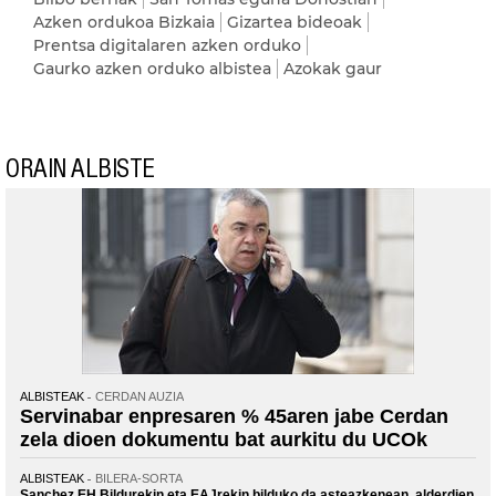
Azken ordukoa Bizkaia
Gizartea bideoak
Prentsa digitalaren azken orduko
Gaurko azken orduko albistea
Azokak gaur
ORAIN ALBISTE
ALBISTEAK
CERDAN AUZIA
Servinabar enpresaren % 45aren jabe Cerdan
zela dioen dokumentu bat aurkitu du UCOk
ALBISTEAK
BILERA-SORTA
Sanchez EH Bildurekin eta EAJrekin bilduko da asteazkenean, alderdien