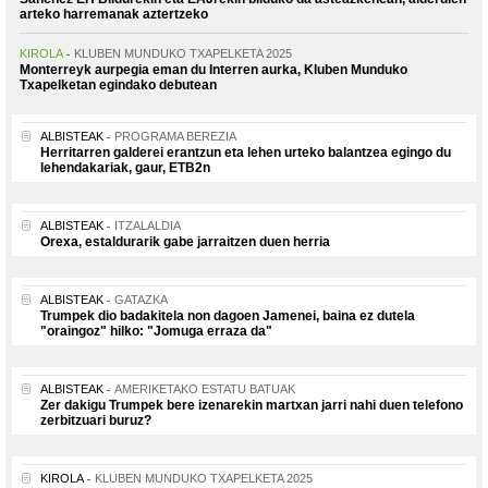
arteko harremanak aztertzeko
KIROLA
KLUBEN MUNDUKO TXAPELKETA 2025
Monterreyk aurpegia eman du Interren aurka, Kluben Munduko
Txapelketan egindako debutean
ALBISTEAK
PROGRAMA BEREZIA
Herritarren galderei erantzun eta lehen urteko balantzea egingo du
lehendakariak, gaur, ETB2n
ALBISTEAK
ITZALALDIA
Orexa, estaldurarik gabe jarraitzen duen herria
ALBISTEAK
GATAZKA
Trumpek dio badakitela non dagoen Jamenei, baina ez dutela
"oraingoz" hilko: "Jomuga erraza da"
ALBISTEAK
AMERIKETAKO ESTATU BATUAK
Zer dakigu Trumpek bere izenarekin martxan jarri nahi duen telefono
zerbitzuari buruz?
KIROLA
KLUBEN MUNDUKO TXAPELKETA 2025