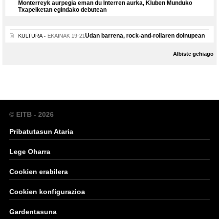
Monterreyk aurpegia eman du Interren aurka, Kluben Munduko
Txapelketan egindako debutean
Udan barrena, rock-and-rollaren doinupean
KULTURA
EKAINAK 19-21
Albiste gehiago
© EITB - 2026
Pribatutasun Ataria
Lege Oharra
Cookien erabilera
Cookien konfigurazioa
Gardentasuna