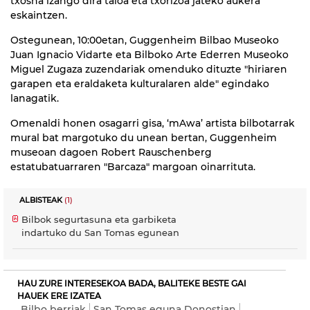
txosna izango dira taloa eta txorizoa jateko aukera
eskaintzen.
Ostegunean, 10:00etan, Guggenheim Bilbao Museoko
Juan Ignacio Vidarte eta Bilboko Arte Ederren Museoko
Miguel Zugaza zuzendariak omenduko dituzte "hiriaren
garapen eta eraldaketa kulturalaren alde" egindako
lanagatik.
Omenaldi honen osagarri gisa, ‘mAwa’ artista bilbotarrak
mural bat margotuko du unean bertan, Guggenheim
museoan dagoen Robert Rauschenberg
estatubatuarraren "Barcaza" margoan oinarrituta.
ALBISTEAK
(1)
Bilbok segurtasuna eta garbiketa
indartuko du San Tomas egunean
HAU ZURE INTERESEKOA BADA, BALITEKE BESTE GAI
HAUEK ERE IZATEA
Bilbo berriak
San Tomas eguna Donostian