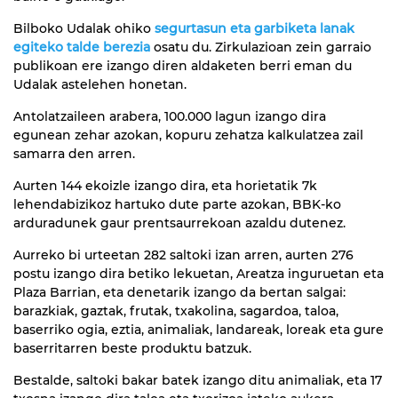
Bilboko Udalak ohiko
segurtasun eta garbiketa lanak
egiteko talde berezia
osatu du. Zirkulazioan zein garraio
publikoan ere izango diren aldaketen berri eman du
Udalak astelehen honetan.
Antolatzaileen arabera, 100.000 lagun izango dira
egunean zehar azokan, kopuru zehatza kalkulatzea zail
samarra den arren.
Aurten 144 ekoizle izango dira, eta horietatik 7k
lehendabizikoz hartuko dute parte azokan, BBK-ko
arduradunek gaur prentsaurrekoan azaldu dutenez.
Aurreko bi urteetan 282 saltoki izan arren, aurten 276
postu izango dira betiko lekuetan, Areatza inguruetan eta
Plaza Barrian, eta denetarik izango da bertan salgai:
barazkiak, gaztak, frutak, txakolina, sagardoa, taloa,
baserriko ogia, eztia, animaliak, landareak, loreak eta gure
baserritarren beste produktu batzuk.
Bestalde, saltoki bakar batek izango ditu animaliak, eta 17