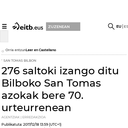
☰
EU
E
ZUZENEAN
Orria entzun
Leer en Castellano
SAN TOMAS BILBON
276 saltoki izango ditu
Bilboko San Tomas
azokak bere 70.
urteurrenean
AGENTZIAK | ERREDAKZIOA
Publikatuta:
2017/12/18
13:59
(UTC+1)