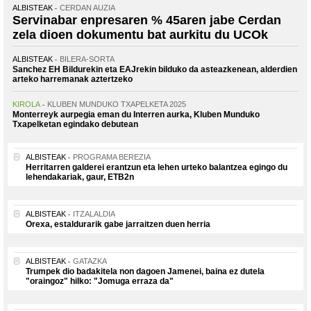
ALBISTEAK
CERDAN AUZIA
Servinabar enpresaren % 45aren jabe Cerdan
zela dioen dokumentu bat aurkitu du UCOk
ALBISTEAK
BILERA-SORTA
Sanchez EH Bildurekin eta EAJrekin bilduko da asteazkenean, alderdien
arteko harremanak aztertzeko
KIROLA
KLUBEN MUNDUKO TXAPELKETA 2025
Monterreyk aurpegia eman du Interren aurka, Kluben Munduko
Txapelketan egindako debutean
ALBISTEAK
PROGRAMA BEREZIA
Herritarren galderei erantzun eta lehen urteko balantzea egingo du
lehendakariak, gaur, ETB2n
ALBISTEAK
ITZALALDIA
Orexa, estaldurarik gabe jarraitzen duen herria
ALBISTEAK
GATAZKA
Trumpek dio badakitela non dagoen Jamenei, baina ez dutela
"oraingoz" hilko: "Jomuga erraza da"