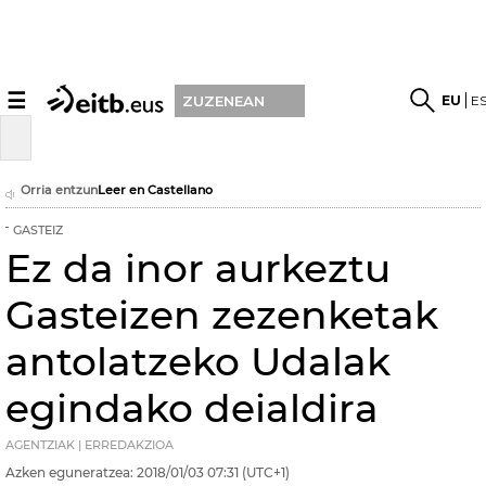
☰
EU
E
ZUZENEAN
Orria entzun
Leer en Castellano
GASTEIZ
Ez da inor aurkeztu
Gasteizen zezenketak
antolatzeko Udalak
egindako deialdira
AGENTZIAK | ERREDAKZIOA
Azken eguneratzea:
2018/01/03
07:31
(UTC+1)