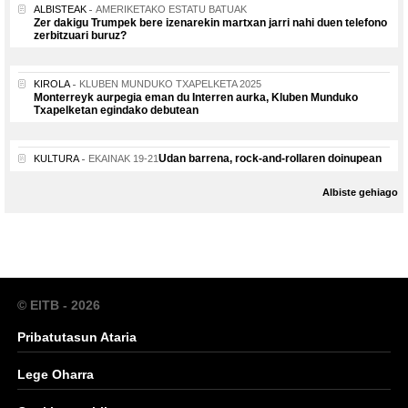
ALBISTEAK
AMERIKETAKO ESTATU BATUAK
Zer dakigu Trumpek bere izenarekin martxan jarri nahi duen telefono
zerbitzuari buruz?
KIROLA
KLUBEN MUNDUKO TXAPELKETA 2025
Monterreyk aurpegia eman du Interren aurka, Kluben Munduko
Txapelketan egindako debutean
Udan barrena, rock-and-rollaren doinupean
KULTURA
EKAINAK 19-21
Albiste gehiago
© EITB - 2026
Pribatutasun Ataria
Lege Oharra