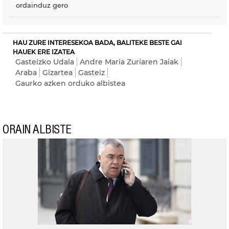
ordainduz gero
HAU ZURE INTERESEKOA BADA, BALITEKE BESTE GAI
HAUEK ERE IZATEA
Gasteizko Udala
Andre Maria Zuriaren Jaiak
Araba
Gizartea
Gasteiz
Gaurko azken orduko albistea
ORAIN ALBISTE