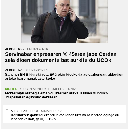
ALBISTEAK
CERDAN AUZIA
Servinabar enpresaren % 45aren jabe Cerdan
zela dioen dokumentu bat aurkitu du UCOk
ALBISTEAK
BILERA-SORTA
Sanchez EH Bildurekin eta EAJrekin bilduko da asteazkenean, alderdien
arteko harremanak aztertzeko
KIROLA
KLUBEN MUNDUKO TXAPELKETA 2025
Monterreyk aurpegia eman du Interren aurka, Kluben Munduko
Txapelketan egindako debutean
ALBISTEAK
PROGRAMA BEREZIA
Herritarren galderei erantzun eta lehen urteko balantzea egingo du
lehendakariak, gaur, ETB2n