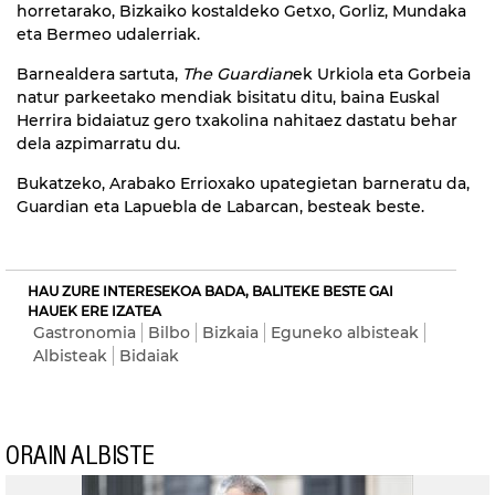
horretarako, Bizkaiko kostaldeko Getxo, Gorliz, Mundaka
eta Bermeo udalerriak.
Barnealdera sartuta,
The Guardian
ek Urkiola eta Gorbeia
natur parkeetako mendiak bisitatu ditu, baina Euskal
Herrira bidaiatuz gero txakolina nahitaez dastatu behar
dela azpimarratu du.
Bukatzeko, Arabako Errioxako upategietan barneratu da,
Guardian eta Lapuebla de Labarcan, besteak beste.
HAU ZURE INTERESEKOA BADA, BALITEKE BESTE GAI
HAUEK ERE IZATEA
Gastronomia
Bilbo
Bizkaia
Eguneko albisteak
Albisteak
Bidaiak
ORAIN ALBISTE