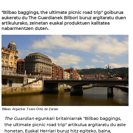
"Bilbao baggings, the ultimate picnic road trip" goiburua
aukeratu du The Guardianek Bilbori buruz argitaratu duen
artikulurako, zeinetan euskal produktuen kalitatea
nabarmentzen duten.
Bilbao. Argazkia: Txaro Ortiz de Zarate
The Guardian
egunkari britainiarrak "Bilbao baggings,
the ultimate picnic road trip" artikulua argitaratu du aste
honetan, Euskal Herriari buruz hitz egiteko, baina,