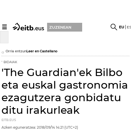
☰
EU
E
ZUZENEAN
Orria entzun
Leer en Castellano
BIDAIAK
'The Guardian'ek Bilbo
eta euskal gastronomia
ezagutzera gonbidatu
ditu irakurleak
EITB.EUS
Azken eguneratzea:
2018/09/14
14:21
(UTC+2)