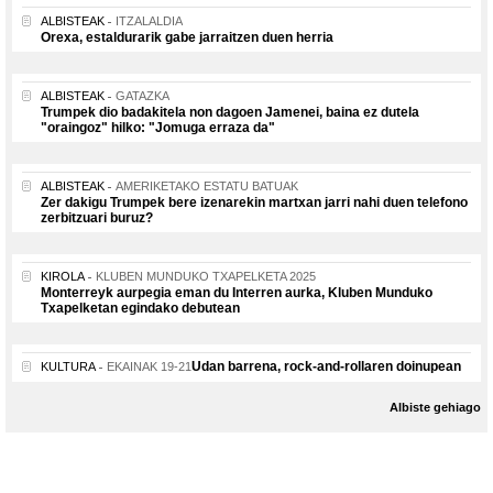
ALBISTEAK
ITZALALDIA
Orexa, estaldurarik gabe jarraitzen duen herria
ALBISTEAK
GATAZKA
Trumpek dio badakitela non dagoen Jamenei, baina ez dutela
"oraingoz" hilko: "Jomuga erraza da"
ALBISTEAK
AMERIKETAKO ESTATU BATUAK
Zer dakigu Trumpek bere izenarekin martxan jarri nahi duen telefono
zerbitzuari buruz?
KIROLA
KLUBEN MUNDUKO TXAPELKETA 2025
Monterreyk aurpegia eman du Interren aurka, Kluben Munduko
Txapelketan egindako debutean
Udan barrena, rock-and-rollaren doinupean
KULTURA
EKAINAK 19-21
Albiste gehiago