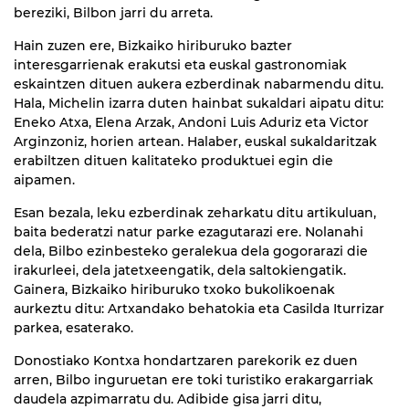
bereziki, Bilbon jarri du arreta.
Hain zuzen ere, Bizkaiko hiriburuko bazter
interesgarrienak erakutsi eta euskal gastronomiak
eskaintzen dituen aukera ezberdinak nabarmendu ditu.
Hala, Michelin izarra duten hainbat sukaldari aipatu ditu:
Eneko Atxa, Elena Arzak, Andoni Luis Aduriz eta Victor
Arginzoniz, horien artean. Halaber, euskal sukaldaritzak
erabiltzen dituen kalitateko produktuei egin die
aipamen.
Esan bezala, leku ezberdinak zeharkatu ditu artikuluan,
baita bederatzi natur parke ezagutarazi ere. Nolanahi
dela, Bilbo ezinbesteko geralekua dela gogorarazi die
irakurleei, dela jatetxeengatik, dela saltokiengatik.
Gainera, Bizkaiko hiriburuko txoko bukolikoenak
aurkeztu ditu: Artxandako behatokia eta Casilda Iturrizar
parkea, esaterako.
Donostiako Kontxa hondartzaren parekorik ez duen
arren, Bilbo inguruetan ere toki turistiko erakargarriak
daudela azpimarratu du. Adibide gisa jarri ditu,