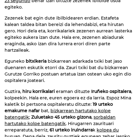
23 segundo
behar izan dituzte zezenek ibilbide osoa
egiteko.
Zezenek bat egin dute ibilbidearen erdian. Estafeta
kalean taldea bitan bereizi da lehendabizi, eta hirutan
gero. Hori dela eta, korrikalariek zezenen aurrean lasterka
egiteko aukera izan dute. Hala ere, zezenen abiadurak
eraginda, asko izan dira lurrera erori diren parte
hartzaileak.
Eguneko
bitxikeria
bizkarrean adarkada txiki bat jaso
duenaren eskutik etorri da. Zauri txiki bat du bizkarrean
Gurutze Gorriko postuan artatua izan ostean uko egin dio
ospitalera joateari.
Guztira,
hiru korrikalari
eraman dituzte
Iruñeko ospitalera
,
kolpeekin. Hala ere, euren egoera ez da larria. Espoz Mina
kaletik bi pertsona ospitaleratu dituzte:
19 urteko
emakume nafar
bat,
bizkarrean hartutako kolpe
batengatik
;
Zuluetako 45 urteko gizona
,
sorbaldan
hartutako kolpe batengatik
. Hirugarren zaurituari
erreparatuta, berriz,
61 urteko iruindarra
k
kolpea du
buruan
. Dena dela, zauritu guztiek egunean zehar jasoko