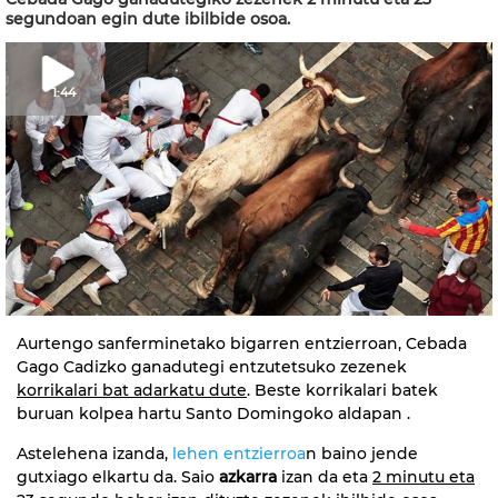
segundoan egin dute ibilbide osoa.
1:44
Aurtengo sanferminetako bigarren entzierroan, Cebada
Gago Cadizko ganadutegi entzutetsuko zezenek
korrikalari bat adarkatu dute
. Beste korrikalari batek
buruan kolpea hartu Santo Domingoko aldapan .
Astelehena izanda,
lehen entzierroa
n baino jende
gutxiago elkartu da. Saio
azkarra
izan da eta
2 minutu eta