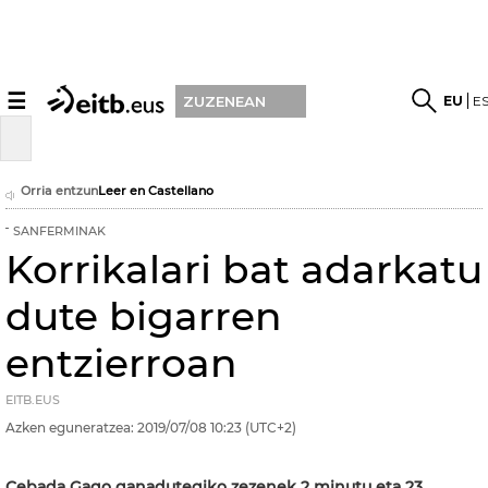
☰
EU
E
ZUZENEAN
Orria entzun
Leer en Castellano
SANFERMINAK
Korrikalari bat adarkatu
dute bigarren
entzierroan
EITB.EUS
Azken eguneratzea:
2019/07/08
10:23
(UTC+2)
Cebada Gago ganadutegiko zezenek 2 minutu eta 23