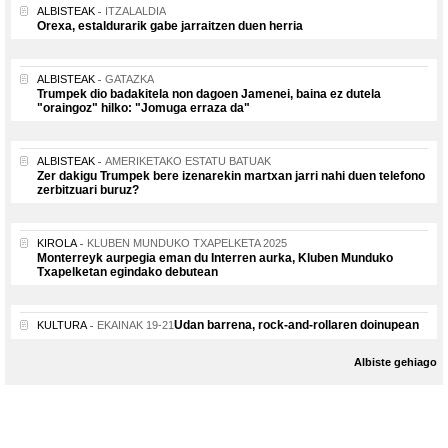
ALBISTEAK
ITZALALDIA
Orexa, estaldurarik gabe jarraitzen duen herria
ALBISTEAK
GATAZKA
Trumpek dio badakitela non dagoen Jamenei, baina ez dutela
"oraingoz" hilko: "Jomuga erraza da"
ALBISTEAK
AMERIKETAKO ESTATU BATUAK
Zer dakigu Trumpek bere izenarekin martxan jarri nahi duen telefono
zerbitzuari buruz?
KIROLA
KLUBEN MUNDUKO TXAPELKETA 2025
Monterreyk aurpegia eman du Interren aurka, Kluben Munduko
Txapelketan egindako debutean
Udan barrena, rock-and-rollaren doinupean
KULTURA
EKAINAK 19-21
Albiste gehiago