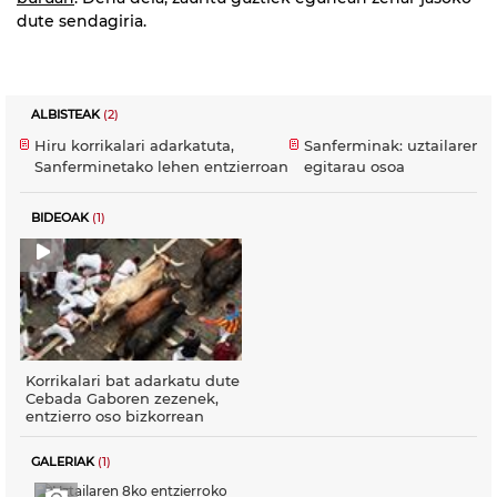
dute sendagiria.
ALBISTEAK
(2)
Hiru korrikalari adarkatuta,
Sanferminak: uztailaren 
Sanferminetako lehen entzierroan
egitarau osoa
BIDEOAK
(1)
Korrikalari bat adarkatu dute
Cebada Gaboren zezenek,
entzierro oso bizkorrean
GALERIAK
(1)