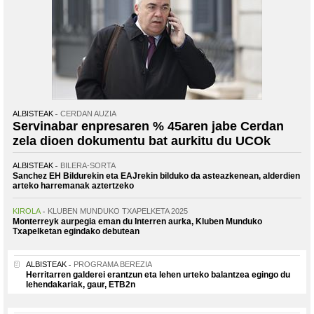
ALBISTEAK
CERDAN AUZIA
Servinabar enpresaren % 45aren jabe Cerdan
zela dioen dokumentu bat aurkitu du UCOk
ALBISTEAK
BILERA-SORTA
Sanchez EH Bildurekin eta EAJrekin bilduko da asteazkenean, alderdien
arteko harremanak aztertzeko
KIROLA
KLUBEN MUNDUKO TXAPELKETA 2025
Monterreyk aurpegia eman du Interren aurka, Kluben Munduko
Txapelketan egindako debutean
ALBISTEAK
PROGRAMA BEREZIA
Herritarren galderei erantzun eta lehen urteko balantzea egingo du
lehendakariak, gaur, ETB2n