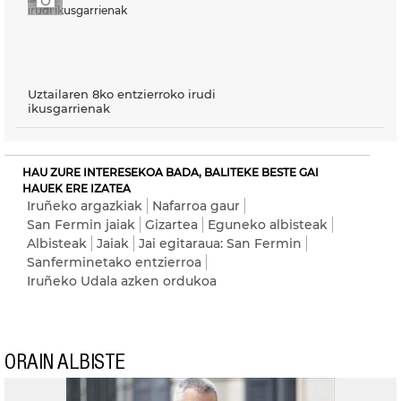
Uztailaren 8ko entzierroko irudi
ikusgarrienak
HAU ZURE INTERESEKOA BADA, BALITEKE BESTE GAI
HAUEK ERE IZATEA
Iruñeko argazkiak
Nafarroa gaur
San Fermin jaiak
Gizartea
Eguneko albisteak
Albisteak
Jaiak
Jai egitaraua: San Fermin
Sanferminetako entzierroa
Iruñeko Udala azken ordukoa
ORAIN ALBISTE