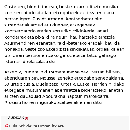
Gasteizen, bien bitartean, hesiak ezarri dituzte musika
kontserbatorio atarian, etxegabeek ez dezaten gaua
bertan igaro. Puy Asurmendi kontserbatorioko
zuzendariak argudiatu duenez, etxegabeek
kontserbatorio atarian sorturiko "zikinkeria, janari
kondarrak eta pixa" dira neurri hau hartzeko arrazoia.
Asurmendiren esanetan, "aldi-baterako erabaki bat" da
honakoa. Gasteizko Etxebizitza sindikatuak, ordea, kalean
bizi diren pertsonentzako geroz eta zerbitzu gehiago
ixten ari direla salatu du.
Azkenik, Irunera jo du 'Amarauna' saioak. Bertan hil zen,
abenduaren 31n, Moussa izeneko etxegabe senegaldarra,
59 urte zituela. Duela zazpi urtetik, Euskal Herrian hildako
etxegabe musulmanen aberriratzea bideratzeko lanetan
aritzen da Jaouad Abourakha Rapoun marokoarra.
Prozesu honen inguruko azalpenak eman ditu.
AUDIOAK
(1)
Luis Arbide: "Kantxen itxiera