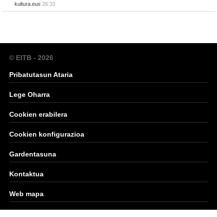
kultura.eus
26:33
© EITB - 2026
Pribatutasun Ataria
Lege Oharra
Cookien erabilera
Cookien konfigurazioa
Gardentasuna
Kontaktua
Web mapa