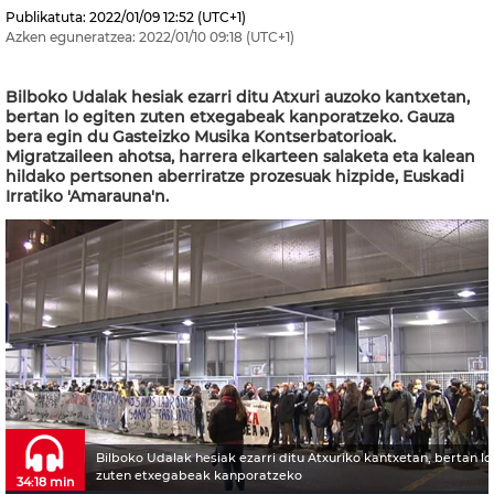
Publikatuta:
2022/01/09
12:52
(UTC+1)
Azken eguneratzea:
2022/01/10
09:18
(UTC+1)
Bilboko Udalak hesiak ezarri ditu Atxuri auzoko kantxetan,
bertan lo egiten zuten etxegabeak kanporatzeko. Gauza
bera egin du Gasteizko Musika Kontserbatorioak.
Migratzaileen ahotsa, harrera elkarteen salaketa eta kalean
hildako pertsonen aberriratze prozesuak hizpide, Euskadi
Irratiko 'Amarauna'n.
Bilboko Udalak hesiak ezarri ditu Atxuriko kantxetan, bertan lo
zuten etxegabeak kanporatzeko
34:18 min