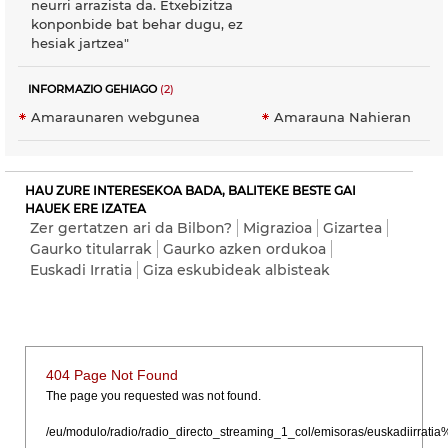
neurri arrazista da. Etxebizitza
konponbide bat behar dugu, ez
hesiak jartzea"
INFORMAZIO GEHIAGO
(2)
Amaraunaren webgunea
Amarauna Nahieran
HAU ZURE INTERESEKOA BADA, BALITEKE BESTE GAI
HAUEK ERE IZATEA
Zer gertatzen ari da Bilbon?
Migrazioa
Gizartea
Gaurko titularrak
Gaurko azken ordukoa
Euskadi Irratia
Giza eskubideak albisteak
404 Page Not Found
The page you requested was not found.
/eu/modulo/radio/radio_directo_streaming_1_col/emisoras/euskadiirr