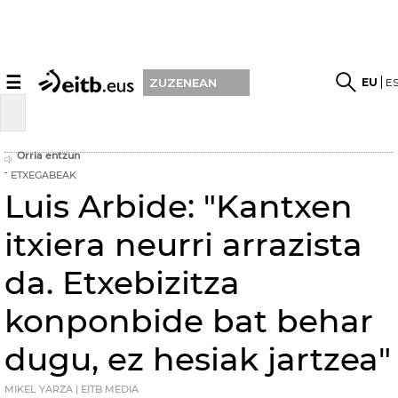
☰
EU
E
ZUZENEAN
Orria entzun
ETXEGABEAK
Luis Arbide: "Kantxen
itxiera neurri arrazista
da. Etxebizitza
konponbide bat behar
dugu, ez hesiak jartzea"
MIKEL YARZA | EITB MEDIA