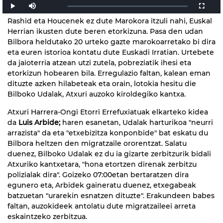
Rashid eta Houcenek ez dute Marokora itzuli nahi, Euskal
Herrian ikusten dute beren etorkizuna. Pasa den udan
Bilbora heldutako 20 urteko gazte marokoarretako bi dira
eta euren istorioa kontatu dute Euskadi Irratian. Urtebete
da jaioterria atzean utzi zutela, pobreziatik ihesi eta
etorkizun hobearen bila. Erregulazio faltan, kalean eman
dituzte azken hilabeteak eta orain, lotokia hesitu die
Bilboko Udalak, Atxuri auzoko kiroldegiko kantxa.
Atxuri Harrera-Ongi Etorri Errefuxiatuak elkarteko kidea
da
Luis Arbide;
haren esanetan, Udalak harturikoa "neurri
arrazista" da eta "etxebizitza konponbide" bat eskatu du
Bilbora heltzen den migratzaile ororentzat. Salatu
duenez, Bilboko Udalak ez du ia gizarte zerbitzurik bidali
Atxuriko kantxetara, "hona etortzen direnak zerbitzu
polizialak dira". Goizeko 07:00etan bertaratzen dira
egunero eta, Arbidek gaineratu duenez, etxegabeak
batzuetan "urarekin esnatzen dituzte". Erakundeen babes
faltan, auzokideek antolatu dute migratzaileei arreta
eskaintzeko zerbitzua.