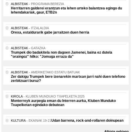
ALBISTEAK
PROGRAMA BEREZIA
Herritarren galderei erantzun eta lehen urteko balantzea egingo du
lehendakariak, gaur, ETB2n
ALBISTEAK
ITZALALDIA
Orexa, estaldurarik gabe jarraitzen duen herria
ALBISTEAK
GATAZKA
Trumpek dio badakitela non dagoen Jamenei, baina ez dutela
"oraingoz" hilko: "Jomuga erraza da"
ALBISTEAK
AMERIKETAKO ESTATU BATUAK
Zer dakigu Trumpek bere izenarekin martxan jarri nahi duen telefono
zerbitzuari buruz?
KIROLA
KLUBEN MUNDUKO TXAPELKETA 2025
Monterreyk aurpegia eman du Interren aurka, Kluben Munduko
Txapelketan egindako debutean
Udan barrena, rock-and-rollaren doinupean
KULTURA
EKAINAK 19-21
Albiste gehiago