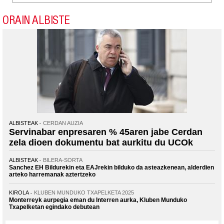
ORAIN ALBISTE
ALBISTEAK
CERDAN AUZIA
Servinabar enpresaren % 45aren jabe Cerdan
zela dioen dokumentu bat aurkitu du UCOk
ALBISTEAK
BILERA-SORTA
Sanchez EH Bildurekin eta EAJrekin bilduko da asteazkenean, alderdien
arteko harremanak aztertzeko
KIROLA
KLUBEN MUNDUKO TXAPELKETA 2025
Monterreyk aurpegia eman du Interren aurka, Kluben Munduko
Txapelketan egindako debutean