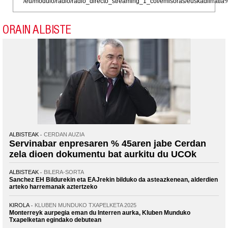
/eu/modulo/radio/radio_directo_streaming_1_col/emisoras/euskadiirr
ORAIN ALBISTE
ALBISTEAK
CERDAN AUZIA
Servinabar enpresaren % 45aren jabe Cerdan
zela dioen dokumentu bat aurkitu du UCOk
ALBISTEAK
BILERA-SORTA
Sanchez EH Bildurekin eta EAJrekin bilduko da asteazkenean, alderdien
arteko harremanak aztertzeko
KIROLA
KLUBEN MUNDUKO TXAPELKETA 2025
Monterreyk aurpegia eman du Interren aurka, Kluben Munduko
Txapelketan egindako debutean