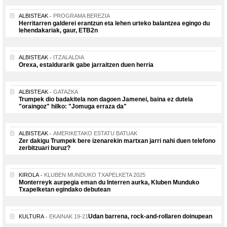
ALBISTEAK
PROGRAMA BEREZIA
Herritarren galderei erantzun eta lehen urteko balantzea egingo du
lehendakariak, gaur, ETB2n
ALBISTEAK
ITZALALDIA
Orexa, estaldurarik gabe jarraitzen duen herria
ALBISTEAK
GATAZKA
Trumpek dio badakitela non dagoen Jamenei, baina ez dutela
"oraingoz" hilko: "Jomuga erraza da"
ALBISTEAK
AMERIKETAKO ESTATU BATUAK
Zer dakigu Trumpek bere izenarekin martxan jarri nahi duen telefono
zerbitzuari buruz?
KIROLA
KLUBEN MUNDUKO TXAPELKETA 2025
Monterreyk aurpegia eman du Interren aurka, Kluben Munduko
Txapelketan egindako debutean
Udan barrena, rock-and-rollaren doinupean
KULTURA
EKAINAK 19-21