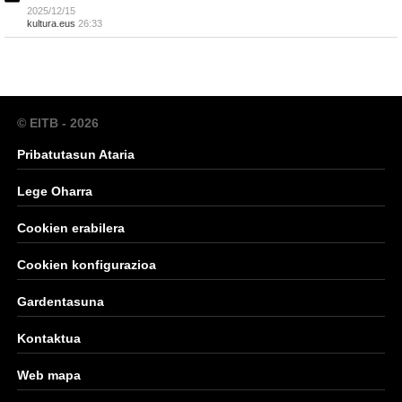
2025/12/15
kultura.eus
26:33
© EITB - 2026
Pribatutasun Ataria
Lege Oharra
Cookien erabilera
Cookien konfigurazioa
Gardentasuna
Kontaktua
Web mapa