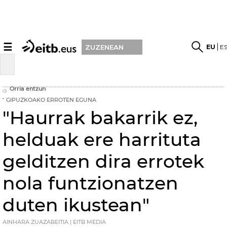
☰
EU
E
ZUZENEAN
Orria entzun
GIPUZKOAKO ERROTEN EGUNA
"Haurrak bakarrik ez,
helduak ere harrituta
gelditzen dira errotek
nola funtzionatzen
duten ikustean"
AINHARA ZUAZABEITIA | EITB MEDIA