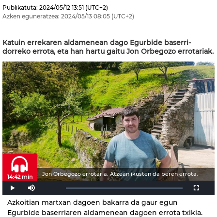
Publikatuta:
2024/05/12
13:51
(UTC+2)
Azken eguneratzea:
2024/05/13
08:05
(UTC+2)
Katuin errekaren aldamenean dago Egurbide baserri-
dorreko errota, eta han hartu gaitu Jon Orbegozo errotariak.
Jon Orbegozo errotaria. Atzean ikusten da beren errota.
14:42 min
Azkoitian martxan dagoen bakarra da gaur egun
Egurbide baserriaren aldamenean dagoen errota txikia.