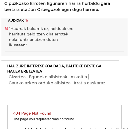
Gipuzkoako Erroten Egunaren harira hurbildu gara
bertara eta Jon Orbegozok egin digu harrera.
AUDIOAK
(1)
"Haurrak bakarrik ez, helduak ere
harrituta gelditzen dira errotek
nola funtzionatzen duten
ikustean"
HAU ZURE INTERESEKOA BADA, BALITEKE BESTE GAI
HAUEK ERE IZATEA
Gizartea
Eguneko albisteak
Azkoitia
Gaurko azken orduko albistea
Irratia euskaraz
404 Page Not Found
The page you requested was not found.