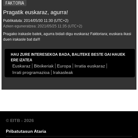
FAKTORIA
Pragatik euskaraz, agurra!
Publikatuta:
2014/05/30
11:30
(UTC+2)
Azken eguneratzea:
2021/05/25
11:35
(UTC+2)
Pragako irakasle batek, agurra bidali digu euskaraz Faktoriara; euskara ikasi
duen irakasle bat da!!!
HAU ZURE INTERESEKOA BADA, BALITEKE BESTE GAI HAUEK
ERE IZATEA
Euskaraz
Bitxikeriak
Europa
Irratia euskaraz
Irrati programazioa
Irakasleak
© EITB - 2026
Pribatutasun Ataria