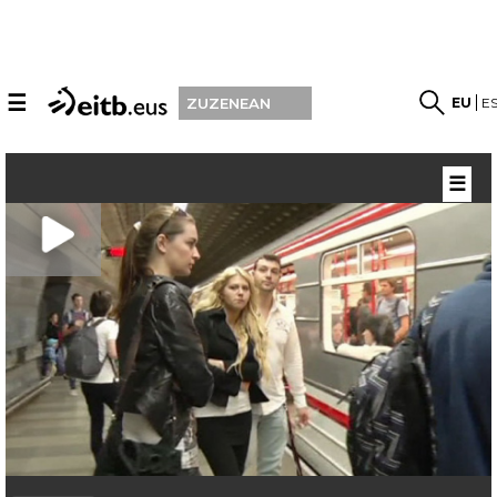
☰
EU
E
ZUZENEAN
☰