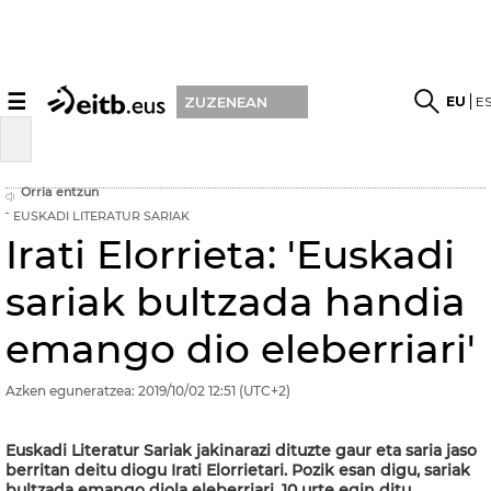
☰
EU
E
ZUZENEAN
Orria entzun
EUSKADI LITERATUR SARIAK
Irati Elorrieta: 'Euskadi
sariak bultzada handia
emango dio eleberriari'
Azken eguneratzea:
2019/10/02
12:51
(UTC+2)
Euskadi Literatur Sariak jakinarazi dituzte gaur eta saria jaso
berritan deitu diogu Irati Elorrietari. Pozik esan digu, sariak
bultzada emango diola eleberriari. 10 urte egin ditu