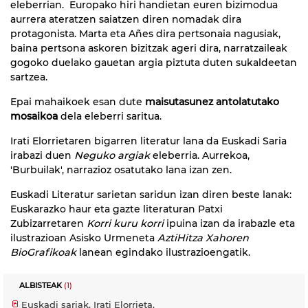
eleberrian. Europako hiri handietan euren bizimodua
aurrera ateratzen saiatzen diren nomadak dira
protagonista. Marta eta Añes dira pertsonaia nagusiak,
baina pertsona askoren bizitzak ageri dira, narratzaileak
gogoko duelako gauetan argia piztuta duten sukaldeetan
sartzea.
Epai mahaikoek esan dute
maisutasunez antolatutako
mosaikoa
dela eleberri saritua.
Irati Elorrietaren bigarren literatur lana da Euskadi Saria
irabazi duen
Neguko argiak
eleberria. Aurrekoa,
'Burbuilak', narrazioz osatutako lana izan zen.
Euskadi Literatur sarietan saridun izan diren beste lanak:
Euskarazko haur eta gazte literaturan Patxi
Zubizarretaren
Korri kuru korri
ipuina izan da irabazle eta
ilustrazioan Asisko Urmeneta
AztiHitza Xahoren
BioGrafikoak
lanean egindako ilustrazioengatik.
ALBISTEAK
(1)
Euskadi sariak, Irati Elorrieta,