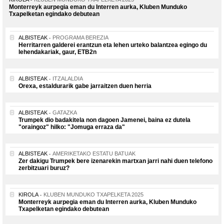
Monterreyk aurpegia eman du Interren aurka, Kluben Munduko
Txapelketan egindako debutean
ALBISTEAK
PROGRAMA BEREZIA
Herritarren galderei erantzun eta lehen urteko balantzea egingo du
lehendakariak, gaur, ETB2n
ALBISTEAK
ITZALALDIA
Orexa, estaldurarik gabe jarraitzen duen herria
ALBISTEAK
GATAZKA
Trumpek dio badakitela non dagoen Jamenei, baina ez dutela
"oraingoz" hilko: "Jomuga erraza da"
ALBISTEAK
AMERIKETAKO ESTATU BATUAK
Zer dakigu Trumpek bere izenarekin martxan jarri nahi duen telefono
zerbitzuari buruz?
KIROLA
KLUBEN MUNDUKO TXAPELKETA 2025
Monterreyk aurpegia eman du Interren aurka, Kluben Munduko
Txapelketan egindako debutean