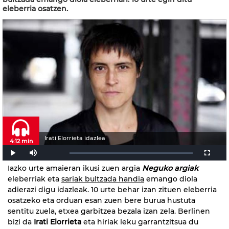
eleberria osatzen.
Irati Elorrieta idazlea
4:12 min
Iazko urte amaieran ikusi zuen argia
Neguko argiak
eleberriak eta
sariak bultzada handia
emango diola
adierazi digu idazleak. 10 urte behar izan zituen eleberria
osatzeko eta orduan esan zuen bere burua hustuta
sentitu zuela, etxea garbitzea bezala izan zela. Berlinen
bizi da
Irati Elorrieta
eta hiriak leku garrantzitsua du