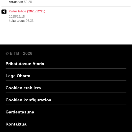
Arratsean
52:28
Kultur leihoa (2025/12/15)
2025/12/15
kultura.eus
26:33
© EITB - 2026
Pribatutasun Ataria
Lege Oharra
Cookien erabilera
Cookien konfigurazioa
Gardentasuna
Kontaktua