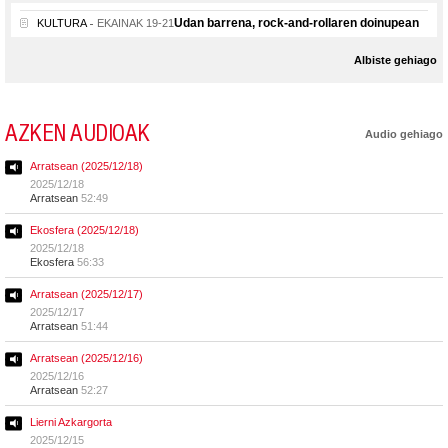
Udan barrena, rock-and-rollaren doinupean
KULTURA
EKAINAK 19-21
Albiste gehiago
AZKEN AUDIOAK
Audio gehiago
Arratsean (2025/12/18)
2025/12/18
Arratsean
52:49
Ekosfera (2025/12/18)
2025/12/18
Ekosfera
56:33
Arratsean (2025/12/17)
2025/12/17
Arratsean
51:44
Arratsean (2025/12/16)
2025/12/16
Arratsean
52:27
Lierni Azkargorta
2025/12/15