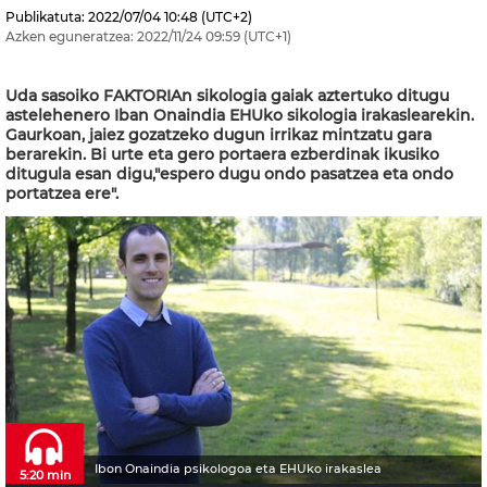
Publikatuta:
2022/07/04
10:48
(UTC+2)
Azken eguneratzea:
2022/11/24
09:59
(UTC+1)
Uda sasoiko FAKTORIAn sikologia gaiak aztertuko ditugu
astelehenero Iban Onaindia EHUko sikologia irakaslearekin.
Gaurkoan, jaiez gozatzeko dugun irrikaz mintzatu gara
berarekin. Bi urte eta gero portaera ezberdinak ikusiko
ditugula esan digu,"espero dugu ondo pasatzea eta ondo
portatzea ere".
Ibon Onaindia psikologoa eta EHUko irakaslea
5:20 min