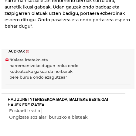
harreman sozialietan fenomeno berriak sortu dira,
aurretik ikusi gabeak. Udan gauzak ondo badoaz eta
zazpigarren olatuak uzten badigu, portaera ezberdinak
espero ditugu. Ondo pasatzea eta ondo portatzea espero
behar dugu".
AUDIOAK
(1)
"Kalera irteteko eta
harremantzeko dugun irrika ondo
kudeatzeko gakoa da norberak
bere burua ondo ezagutzea"
HAU ZURE INTERESEKOA BADA, BALITEKE BESTE GAI
HAUEK ERE IZATEA
Euskadi Irratia
Ongizate sozialari buruzko albisteak