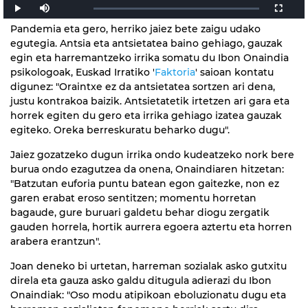
Pandemia eta gero, herriko jaiez bete zaigu udako
egutegia. Antsia eta antsietatea baino gehiago, gauzak
egin eta harremantzeko irrika somatu du Ibon Onaindia
psikologoak, Euskad Irratiko '
Faktoria
' saioan kontatu
digunez: "Oraintxe ez da antsietatea sortzen ari dena,
justu kontrakoa baizik. Antsietatetik irtetzen ari gara eta
horrek egiten du gero eta irrika gehiago izatea gauzak
egiteko. Oreka berreskuratu beharko dugu".
Jaiez gozatzeko dugun irrika ondo kudeatzeko nork bere
burua ondo ezagutzea da onena, Onaindiaren hitzetan:
"Batzutan euforia puntu batean egon gaitezke, non ez
garen erabat eroso sentitzen; momentu horretan
bagaude, gure buruari galdetu behar diogu zergatik
gauden horrela, hortik aurrera egoera aztertu eta horren
arabera erantzun".
Joan deneko bi urtetan, harreman sozialak asko gutxitu
direla eta gauza asko galdu ditugula adierazi du Ibon
Onaindiak: "Oso modu atipikoan eboluzionatu dugu eta