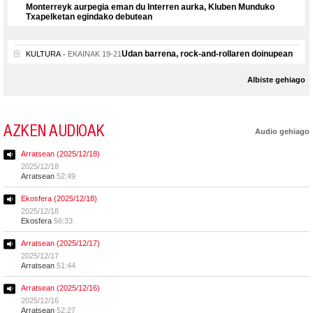
Monterreyk aurpegia eman du Interren aurka, Kluben Munduko
Txapelketan egindako debutean
Udan barrena, rock-and-rollaren doinupean
KULTURA
EKAINAK 19-21
Albiste gehiago
AZKEN AUDIOAK
Audio gehiago
Arratsean (2025/12/18)
2025/12/18
Arratsean
52:49
Ekosfera (2025/12/18)
2025/12/18
Ekosfera
56:33
Arratsean (2025/12/17)
2025/12/17
Arratsean
51:44
Arratsean (2025/12/16)
2025/12/16
Arratsean
52:27