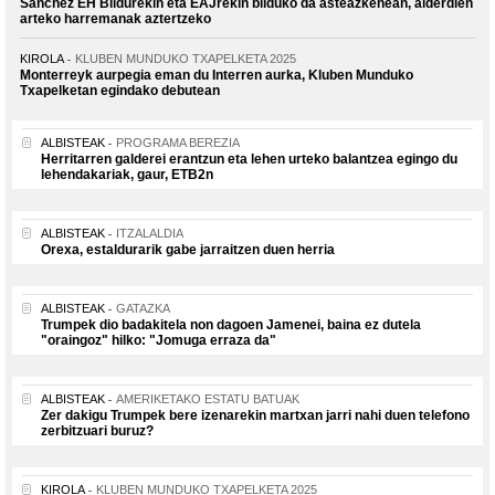
Sanchez EH Bildurekin eta EAJrekin bilduko da asteazkenean, alderdien
arteko harremanak aztertzeko
KIROLA
KLUBEN MUNDUKO TXAPELKETA 2025
Monterreyk aurpegia eman du Interren aurka, Kluben Munduko
Txapelketan egindako debutean
ALBISTEAK
PROGRAMA BEREZIA
Herritarren galderei erantzun eta lehen urteko balantzea egingo du
lehendakariak, gaur, ETB2n
ALBISTEAK
ITZALALDIA
Orexa, estaldurarik gabe jarraitzen duen herria
ALBISTEAK
GATAZKA
Trumpek dio badakitela non dagoen Jamenei, baina ez dutela
"oraingoz" hilko: "Jomuga erraza da"
ALBISTEAK
AMERIKETAKO ESTATU BATUAK
Zer dakigu Trumpek bere izenarekin martxan jarri nahi duen telefono
zerbitzuari buruz?
KIROLA
KLUBEN MUNDUKO TXAPELKETA 2025