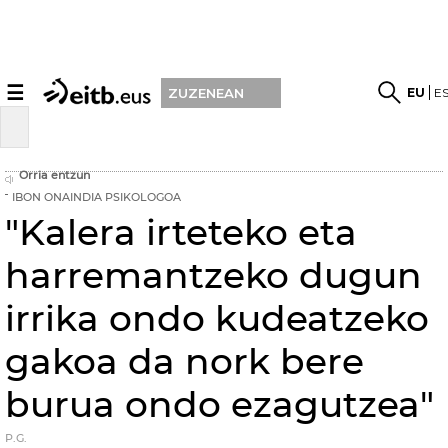
☰
EU
E
ZUZENEAN
Orria entzun
IBON ONAINDIA PSIKOLOGOA
"Kalera irteteko eta
harremantzeko dugun
irrika ondo kudeatzeko
gakoa da nork bere
burua ondo ezagutzea"
P.G.