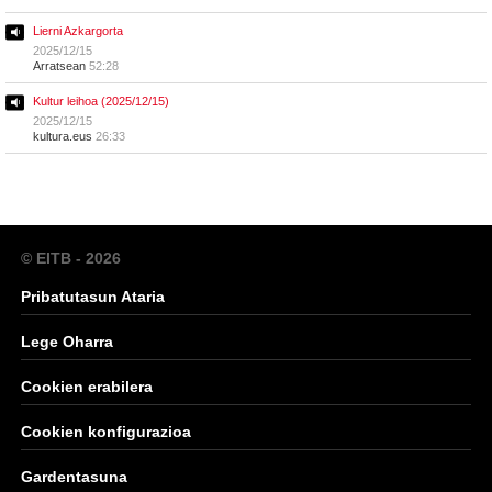
Lierni Azkargorta
2025/12/15
Arratsean
52:28
Kultur leihoa (2025/12/15)
2025/12/15
kultura.eus
26:33
© EITB - 2026
Pribatutasun Ataria
Lege Oharra
Cookien erabilera
Cookien konfigurazioa
Gardentasuna