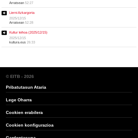
Arratsean
52:27
Lierni Azkargorta
2025/12/15
Arratsean
52:28
Kultur leihoa (2025/12/15)
2025/12/15
kultura.eus
26:33
© EITB - 2026
Pribatutasun Ataria
Lege Oharra
Cookien erabilera
Cookien konfigurazioa
Gardentasuna