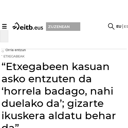
☰
EU
E
ZUZENEAN
Orria entzun
ETXEGABEAK
“Etxegabeen kasuan
asko entzuten da
‘horrela badago, nahi
duelako da’; gizarte
ikuskera aldatu behar
da”