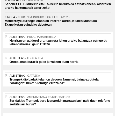
ALBISTEAK
BILERA-SORTA
Sanchez EH Bildurekin eta EAJrekin bilduko da asteazkenean, alderdien
arteko harremanak aztertzeko
KIROLA
KLUBEN MUNDUKO TXAPELKETA 2025
Monterreyk aurpegia eman du Interren aurka, Kluben Munduko
Txapelketan egindako debutean
ALBISTEAK
PROGRAMA BEREZIA
Herritarren galderei erantzun eta lehen urteko balantzea egingo du
lehendakariak, gaur, ETB2n
ALBISTEAK
ITZALALDIA
Orexa, estaldurarik gabe jarraitzen duen herria
ALBISTEAK
GATAZKA
Trumpek dio badakitela non dagoen Jamenei, baina ez dutela
"oraingoz" hilko: "Jomuga erraza da"
ALBISTEAK
AMERIKETAKO ESTATU BATUAK
Zer dakigu Trumpek bere izenarekin martxan jarri nahi duen telefono
zerbitzuari buruz?