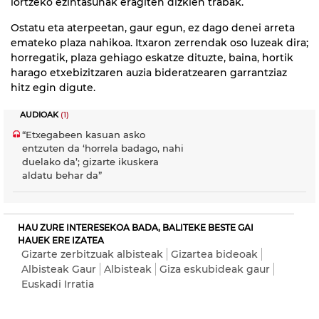
lortzeko ezintasunak eragiten dizkien trabak.
Ostatu eta aterpeetan, gaur egun, ez dago denei arreta
emateko plaza nahikoa. Itxaron zerrendak oso luzeak dira;
horregatik, plaza gehiago eskatze dituzte, baina, hortik
harago etxebizitzaren auzia bideratzearen garrantziaz
hitz egin digute.
AUDIOAK
(1)
“Etxegabeen kasuan asko
entzuten da ‘horrela badago, nahi
duelako da’; gizarte ikuskera
aldatu behar da”
HAU ZURE INTERESEKOA BADA, BALITEKE BESTE GAI
HAUEK ERE IZATEA
Gizarte zerbitzuak albisteak
Gizartea bideoak
Albisteak Gaur
Albisteak
Giza eskubideak gaur
Euskadi Irratia