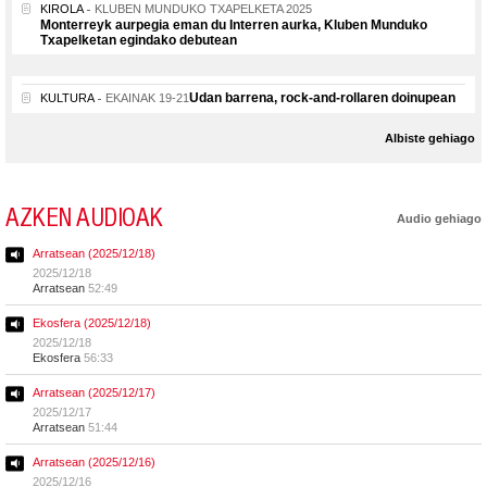
KIROLA
KLUBEN MUNDUKO TXAPELKETA 2025
Monterreyk aurpegia eman du Interren aurka, Kluben Munduko
Txapelketan egindako debutean
Udan barrena, rock-and-rollaren doinupean
KULTURA
EKAINAK 19-21
Albiste gehiago
AZKEN AUDIOAK
Audio gehiago
Arratsean (2025/12/18)
2025/12/18
Arratsean
52:49
Ekosfera (2025/12/18)
2025/12/18
Ekosfera
56:33
Arratsean (2025/12/17)
2025/12/17
Arratsean
51:44
Arratsean (2025/12/16)
2025/12/16