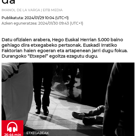
IMANOL DE LA VARGA | EITB MEDIA
Publikatuta:
2024/01/29
10:04
(UTC+1)
Azken eguneratzea:
2024/01/30
09:43
(UTC+1)
Datu ofizialen arabera, Hego Euskal Herrian 5.000 baino
gehiago dira etxegabeko pertsonak. Euskadi Irratiko
Faktorian haien egoeran eta artapenean jarri dugu fokua.
Durangoko “Etxepel” egoitza ezagutu dugu.
ETXEGABEAK
26:44 min