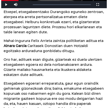
Etxepel, etxegabeentzako Durangoko eguneko zentroan,
aterpea eta arreta pertsonalizatua ematen diete
etxegabeei. Helburu konkretuak ezarri, eta gizarteratze
prozesuan laguntzen diete. Prozesu hori elkarlanean eta
talde lanean egiten dute.
Mahai-ingurura Felix Arrieta zaintza politiketan aditua eta
Ainara Garcia
Caritasek Donostian duen Hotzaldi
egoitzako arduraduna gonbidatu ditugu.
Oro har, adituek esan digute, gizarteak ez duela ulertzen
etxegabeen egoera ez dela norbanakoaren ardura.
Gizarte mailako hausnarketa eta ikuskera aldaketa
eskatzen dute adituek.
Etxegabeen egoerari erreparatuta, gaur egun oraindik
gehienak gizonezkoak dira; baina, emakume etxegabeen
kopuruak oso nabarmen egin du gora. Kalean bizi diren
migrante gazteen kopurua ere oso modu deigarrian hazi
da, eta, hauen kasuan, oztopo handia dira paperak