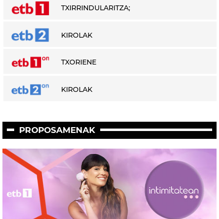
TXIRRINDULARITZA;
KIROLAK
TXORIENE
KIROLAK
PROPOSAMENAK