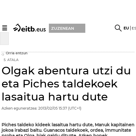
☰
EU
E
ZUZENEAN
Orria entzun
5. ATALA
Olgak abentura utzi du
eta Piches taldekoek
lasaitua hartu dute
Azken eguneratzea:
2013/02/05
15:37
(UTC+1)
Piches taldeko kideek lasaitua hartu dute, Manuk kapitainen
jokoa irabazi baitu. Guanacos taldekoek, ordea, immunitate
proba eta Olga, biak galdu dituzte. Azken honek,