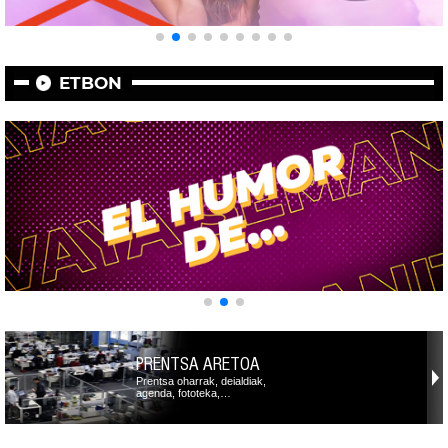
ETBON
PRENTSA ARETOA
Prentsa oharrak, deialdiak,
agenda, fototeka,…