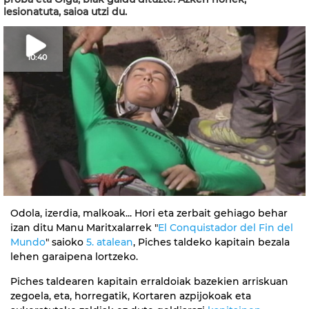
lesionatuta, saioa utzi du.
10:40
Odola, izerdia, malkoak... Hori eta zerbait gehiago behar
izan ditu Manu Maritxalarrek "
El Conquistador del Fin del
Mundo
" saioko
5. atalean
, Piches taldeko kapitain bezala
lehen garaipena lortzeko.
Piches taldearen kapitain erraldoiak bazekien arriskuan
zegoela, eta, horregatik, Kortaren azpijokoak eta