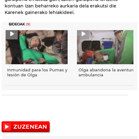
kontuan izan beharreko aurkaria dela erakutsi die
Karenek gainerako lehiakideei.
BIDEOAK
(9)
Inmunidad para los Pumas y
Olga abandona la aventura 
lesión de Olga
ambulancia