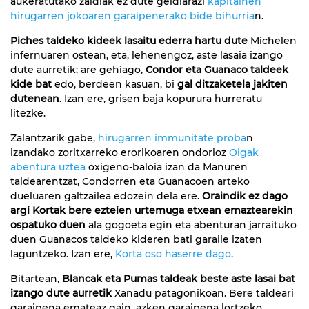
aukeratutako zaldiak ez dute geldiarazi
kapitainen
hirugarren jokoaren garaipenerako bide bihurria
n.
Piches taldeko kideek lasaitu ederra hartu dute
Michelen
infernuaren ostean, eta, lehenengoz, aste lasaia izango
dute aurretik; are gehiago,
Condor eta Guanaco taldeek
kide bat
edo, berdeen kasuan, bi
gal ditzaketela jakiten
dutenean
. Izan ere, grisen baja kopurura hurreratu
litezke.
Zalantzarik gabe,
hirugarren immunitate proba
n
izandako zoritxarreko erorikoaren ondorioz
Olgak
abentura uztea
oxigeno-baloia izan da Manuren
taldearentzat, Condorren eta Guanacoen arteko
dueluaren galtzailea edozein dela ere.
Oraindik ez dago
argi Kortak bere ezteien urtemuga etxean emaztearekin
ospatuko duen
ala gogoeta egin eta abenturan jarraituko
duen Guanacos taldeko kideren bati garaile izaten
laguntzeko. Izan ere,
Korta oso haserre dago
.
Bitartean,
Blancak eta Pumas taldeak beste aste lasai bat
izango dute aurretik
Xanadu patagonikoan. Bere taldeari
garaipena emateaz gain, azken garaipena lortzeko