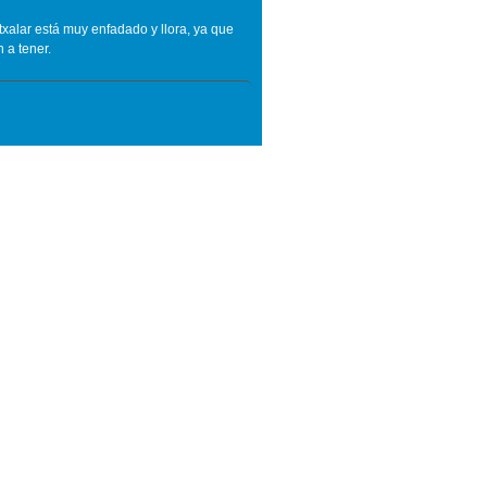
xalar está muy enfadado y llora, ya que
 a tener.