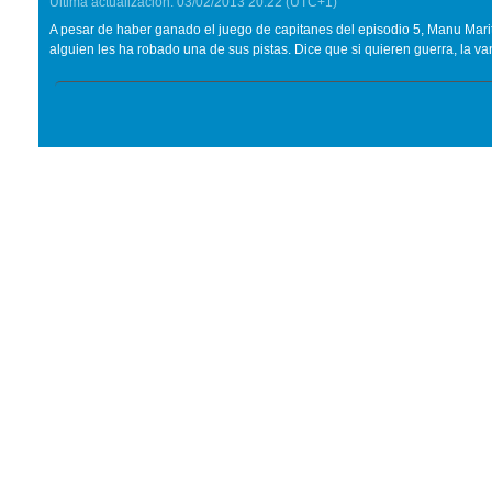
Última actualización:
03/02/2013
20:22
(UTC+1)
A pesar de haber ganado el juego de capitanes del episodio 5, Manu Marit
alguien les ha robado una de sus pistas. Dice que si quieren guerra, la van