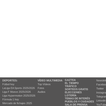
GAZTEA
DEPORTES:
VÍDEO MULTIMEDIA
Newslet
EL TIEMPO
Fútbol hoy
Top Vídeos
Facebo
TRÁFICO
LaLiga EA Sports 2025/2026
Fotos
Twitter
SORTEOS GRATIS
Liga F Moeve 2025/2026
Audios
ELECCIONES
Instagr
LOTERÍA
Liga Hypermotion 2025/2026
Telegra
TEMAS DE INTERÉS
Fórmula 1 hoy
Linkedin
PUEBLOS Y CIUDADES
Mercado de fichajes 2025
SALA DE PRENSA
YouTub