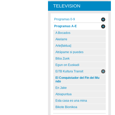
TELEVISION
Programas 0-9
Programas A-E
A Bocados
Akelarre
Arte[faktua]
Atrápame si puedes
Biba Zuek
Egun on Euskadi
EiTB Kultura Transit
El Conquistador del Fin del Mu
ndo
En Jake
Abiapuntua
Esta casa es una mina
Bikote Bionikoa