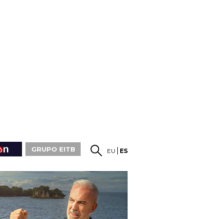
GRUPO EITB
EU
ES