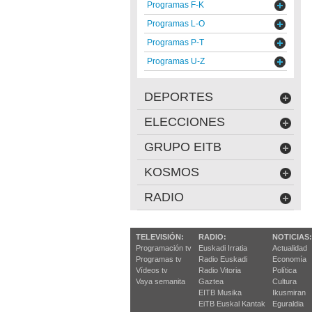
Programas F-K
Programas L-O
Programas P-T
Programas U-Z
DEPORTES
ELECCIONES
GRUPO EITB
KOSMOS
RADIO
TELEVISIÓN:
RADIO:
NOTICIAS:
Programación tv
Euskadi Irratia
Actualidad
Programas tv
Radio Euskadi
Economía
Vídeos tv
Radio Vitoria
Política
Vaya semanita
Gaztea
Cultura
EITB Musika
Ikusmiran
EiTB Euskal Kantak
Eguraldia