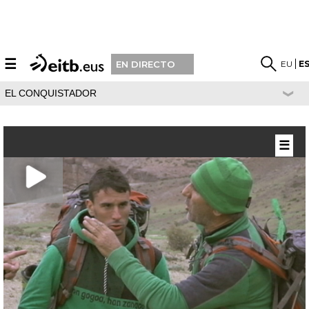
☰
EU
E
EN DIRECTO
EL CONQUISTADOR
☰