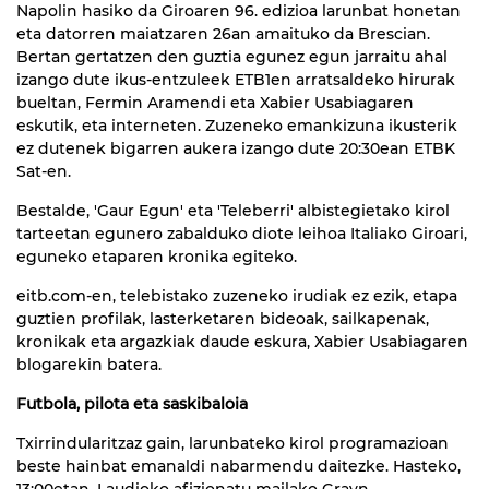
Napolin hasiko da Giroaren 96. edizioa larunbat honetan
eta datorren maiatzaren 26an amaituko da Brescian.
Bertan gertatzen den guztia egunez egun jarraitu ahal
izango dute ikus-entzuleek ETB1en arratsaldeko hirurak
bueltan, Fermin Aramendi eta Xabier Usabiagaren
eskutik, eta interneten. Zuzeneko emankizuna ikusterik
ez dutenek bigarren aukera izango dute 20:30ean ETBK
Sat-en.
Bestalde, 'Gaur Egun' eta 'Teleberri' albistegietako kirol
tarteetan egunero zabalduko diote leihoa Italiako Giroari,
eguneko etaparen kronika egiteko.
eitb.com-en, telebistako zuzeneko irudiak ez ezik, etapa
guztien profilak, lasterketaren bideoak, sailkapenak,
kronikak eta argazkiak daude eskura, Xabier Usabiagaren
blogarekin batera.
Futbola, pilota eta saskibaloia
Txirrindularitzaz gain, larunbateko kirol programazioan
beste hainbat emanaldi nabarmendu daitezke. Hasteko,