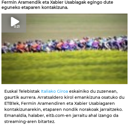
Fermin Aramendik eta Xabier Usabiagak egingo dute
eguneko etaparen kontakizuna.
0:21
Euskal Telebistak
Italiako Giroa
eskainiko du zuzenean,
gaurtik aurrera. Arratsaldero kirol emankizuna osatuko du
ETB1ek, Fermin Aramendiren eta Xabier Usabiagaren
kontakizunarekin, etaparen nondik norakoak jarraitzeko.
Emanaldia, halaber, eitb.com-en jarraitu ahal izango da
streaming-aren bitartez.