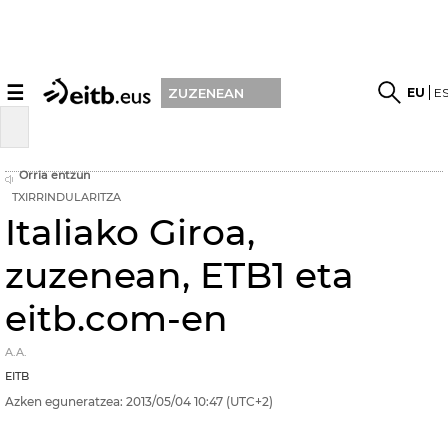
☰
EU
E
ZUZENEAN
Orria entzun
TXIRRINDULARITZA
Italiako Giroa,
zuzenean, ETB1 eta
eitb.com-en
A.A.
EITB
Azken eguneratzea:
2013/05/04
10:47
(UTC+2)