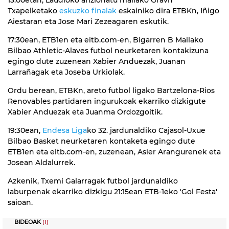
13:00etan, Laudioko afizionatu mailako Gravn
Txapelketako
eskuzko finalak
eskainiko dira ETBKn, Iñigo
Aiestaran eta Jose Mari Zezeagaren eskutik.
17:30ean, ETB1en eta eitb.com-en, Bigarren B Mailako
Bilbao Athletic-Alaves futbol neurketaren kontakizuna
egingo dute zuzenean Xabier Anduezak, Juanan
Larrañagak eta Joseba Urkiolak.
Ordu berean, ETBKn, areto futbol ligako Bartzelona-Rios
Renovables partidaren ingurukoak ekarriko dizkigute
Xabier Anduezak eta Juanma Ordozgoitik.
19:30ean,
Endesa Liga
ko 32. jardunaldiko Cajasol-Uxue
Bilbao Basket neurketaren kontaketa egingo dute
ETB1en eta eitb.com-en, zuzenean, Asier Arangurenek eta
Josean Aldalurrek.
Azkenik, Txemi Galarragak futbol jardunaldiko
laburpenak ekarriko dizkigu 21:15ean ETB-1eko 'Gol Festa'
saioan.
BIDEOAK
(1)