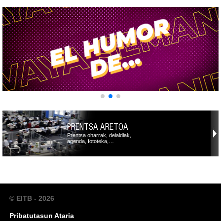
PRENTSA ARETOA
Prentsa oharrak, deialdiak,
agenda, fototeka,…
© EITB - 2026
Pribatutasun Ataria