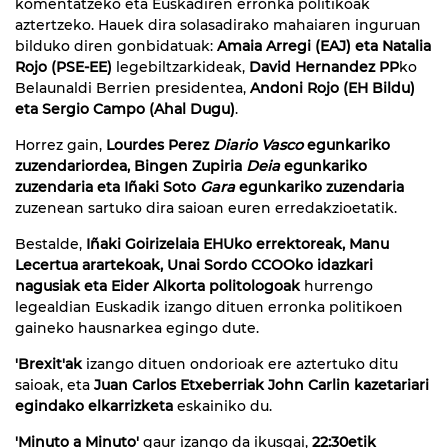
komentatzeko eta Euskadiren erronka politikoak
aztertzeko. Hauek dira solasadirako mahaiaren inguruan
bilduko diren gonbidatuak:
Amaia Arregi (EAJ) eta Natalia
Rojo (PSE-EE)
legebiltzarkideak,
David Hernandez PP
ko
Belaunaldi Berrien presidentea,
Andoni Rojo (EH Bildu)
eta Sergio Campo (Ahal Dugu)
.
Horrez gain,
Lourdes Perez
Diario Vasco
egunkariko
zuzendariordea, Bingen Zupiria
Deia
egunkariko
zuzendaria eta Iñaki Soto
Gara
egunkariko zuzendaria
zuzenean sartuko dira saioan euren erredakzioetatik.
Bestalde,
Iñaki Goirizelaia EHUko errektoreak, Manu
Lecertua arartekoak, Unai Sordo CCOOko idazkari
nagusiak eta Eider Alkorta politologoak
hurrengo
legealdian Euskadik izango dituen erronka politikoen
gaineko hausnarkea egingo dute.
'Brexit'ak
izango dituen ondorioak ere aztertuko ditu
saioak, eta
Juan Carlos Etxeberriak John Carlin kazetariari
egindako elkarrizketa
eskainiko du.
'Minuto a Minuto'
gaur izango da ikusgai,
22:30etik