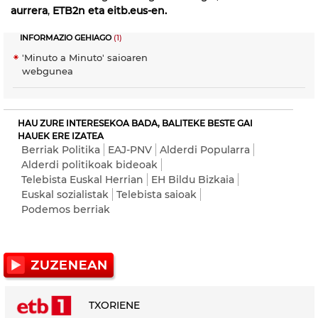
aurrera
,
ETB2n eta eitb.eus-en.
INFORMAZIO GEHIAGO
(1)
'Minuto a Minuto' saioaren
webgunea
HAU ZURE INTERESEKOA BADA, BALITEKE BESTE GAI
HAUEK ERE IZATEA
Berriak Politika
EAJ-PNV
Alderdi Popularra
Alderdi politikoak bideoak
Telebista Euskal Herrian
EH Bildu Bizkaia
Euskal sozialistak
Telebista saioak
Podemos berriak
TXORIENE