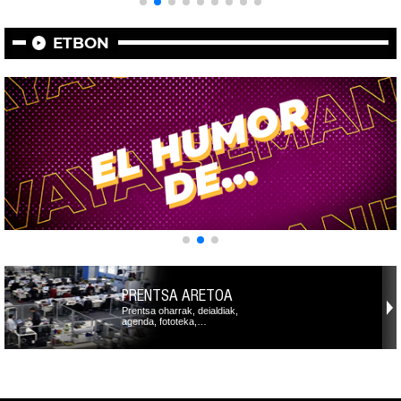
ETBON
PRENTSA ARETOA
Prentsa oharrak, deialdiak,
agenda, fototeka,…