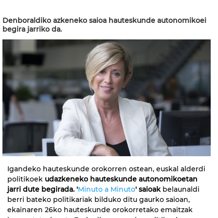
Denboraldiko azkeneko saioa hauteskunde autonomikoei
begira jarriko da.
Igandeko hauteskunde orokorren ostean, euskal alderdi
politikoek
udazkeneko hauteskunde autonomikoetan
jarri dute begirada. '
Minuto a Minuto
' saioak
belaunaldi
berri bateko politikariak bilduko ditu gaurko saioan,
ekainaren 26ko hauteskunde orokorretako emaitzak