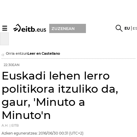
☰
EU
E
ZUZENEAN
Orria entzun
Leer en Castellano
22:30EAN
Euskadi lehen lerro
politikora itzuliko da,
gaur, 'Minuto a
Minuto'n
A.H. | EITB
Azken eguneratzea:
2016/06/30
00:31
(UTC+2)