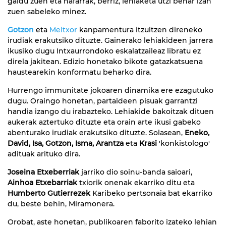
galdu zuen eta nafarrak, berriz, lehiaketa utzi behar izan
zuen sabeleko minez.
Gotzon
eta
Meltxor
kanpamentura itzultzen direneko
irudiak erakutsiko dituzte. Gainerako lehiakideen jarrera
ikusiko dugu Intxaurrondoko eskalatzaileaz libratu ez
direla jakitean. Edizio honetako bikote gatazkatsuena
haustearekin konformatu beharko dira.
Hurrengo immunitate jokoaren dinamika ere ezagutuko
dugu. Oraingo honetan, partaideen pisuak garrantzi
handia izango du irabazteko. Lehiakide bakoitzak dituen
aukerak aztertuko dituzte eta orain arte ikusi gabeko
abenturako irudiak erakutsiko dituzte. Solasean,
Eneko,
David, Isa, Gotzon, Isma, Arantza
eta
Krasi
'konkistologo'
adituak arituko dira.
Joseina Etxeberriak
jarriko dio soinu-banda saioari,
Ainhoa Etxebarriak
txiorik onenak ekarriko ditu eta
Humberto Gutierrezek
Karibeko pertsonaia bat ekarriko
du, beste behin, Miramonera.
Orobat, aste honetan, publikoaren faborito izateko lehian