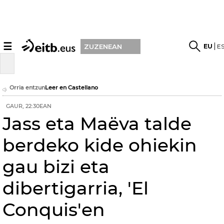
☰
EU
E
ZUZENEAN
Orria entzun
Leer en Castellano
GAUR, 22:30EAN
Jass eta Maëva talde
berdeko kide ohiekin
gau bizi eta
dibertigarria, 'El
Conquis'en