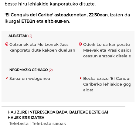
beste hiru lehiakide kanporatuko dituzte.
'El Conquis del Caribe' asteazkenetan, 22:30ean
, izaten da
ikusgai
ETB2n
eta
eitb.eus
-en.
ALBISTEAK
(2)
Gotzonek eta Meltxorrek Jass
Odeik Lorea kanporatu du
kanporatu dute kakoen dueluan
Maëvak eta Krasik saioa u
osasun arazoak direla eta
INFORMAZIO GEHIAGO
(2)
Saioaren webgunea
Bozka ezazu 'El Conquist
Caribe'ko lehiakide gogo
alde!
HAU ZURE INTERESEKOA BADA, BALITEKE BESTE GAI
HAUEK ERE IZATEA
Telebista
Telebista saioak