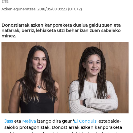
EITB
Azken eguneratzea:
2018/05/09
09:23
(UTC+2)
Donostiarrak azken kanporaketa duelua galdu zuen eta
nafarrak, berriz, lehiaketa utzi behar izan zuen sabeleko
minez.
Jass
eta
Maëva
izango dira
gaur '
El Conquis'
eztabaida-
saioko protagonistak. Donostiarrak azken kanporaketa