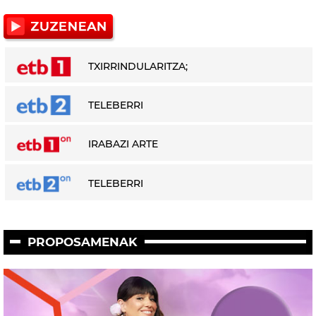
TXIRRINDULARITZA;
TELEBERRI
IRABAZI ARTE
TELEBERRI
PROPOSAMENAK