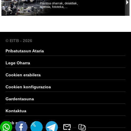
Prentsa oharrak, deialdiak,
agenda, fototeka,…
© EITB - 2026
Pribatutasun Ataria
Lege Oharra
Cookien erabilera
Cookien konfigurazioa
Gardentasuna
Kontaktua
Web mapa