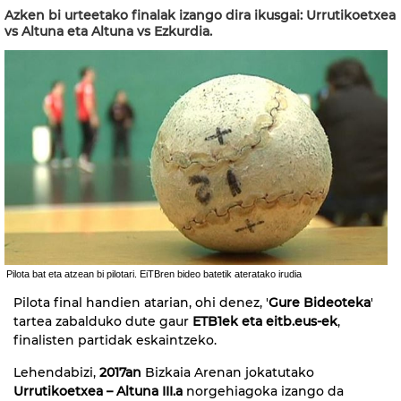
Azken bi urteetako finalak izango dira ikusgai: Urrutikoetxea
vs Altuna eta Altuna vs Ezkurdia.
Pilota bat eta atzean bi pilotari. EiTBren bideo batetik ateratako irudia
Pilota final handien atarian, ohi denez, '
Gure Bideoteka
'
tartea zabalduko dute gaur
ETB1ek eta eitb.eus-ek
,
finalisten partidak eskaintzeko.
Lehendabizi,
2017an
Bizkaia Arenan jokatutako
Urrutikoetxea – Altuna III.a
norgehiagoka izango da