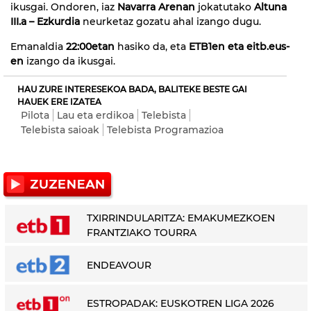
ikusgai. Ondoren, iaz
Navarra Arenan
jokatutako
Altuna
III.a – Ezkurdia
neurketaz gozatu ahal izango dugu.
Emanaldia
22:00etan
hasiko da, eta
ETB1en eta eitb.eus-
en
izango da ikusgai.
HAU ZURE INTERESEKOA BADA, BALITEKE BESTE GAI
HAUEK ERE IZATEA
Pilota
Lau eta erdikoa
Telebista
Telebista saioak
Telebista Programazioa
TXIRRINDULARITZA: EMAKUMEZKOEN
FRANTZIAKO TOURRA
ENDEAVOUR
ESTROPADAK: EUSKOTREN LIGA 2026