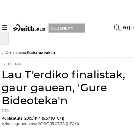
☰
EU
E
ZUZENEAN
Orria entzun
Euskaraz irakurri
22:00ETAN
Lau T'erdiko finalistak,
gaur gauean, 'Gure
Bideoteka'n
EITB
Publikatuta:
2019/11/14
16:57
(UTC+1)
Azken eguneratzea:
2019/11/15
07:38
(UTC+1)