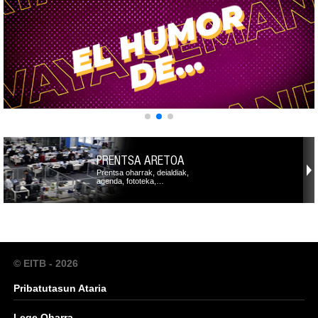
PRENTSA ARETOA
Prentsa oharrak, deialdiak,
agenda, fototeka,…
© EITB - 2026
Pribatutasun Ataria
Lege Oharra