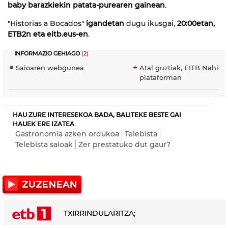
baby barazkiekin patata-purearen gainean
.
"Historias a Bocados"
igandetan
dugu ikusgai,
20:00etan,
ETB2n eta eitb.eus-en
.
INFORMAZIO GEHIAGO
(2)
Saioaren webgunea
Atal guztiak, EITB Nahier
plataforman
HAU ZURE INTERESEKOA BADA, BALITEKE BESTE GAI
HAUEK ERE IZATEA
Gastronomia azken ordukoa
Telebista
Telebista saioak
Zer prestatuko dut gaur?
TXIRRINDULARITZA;