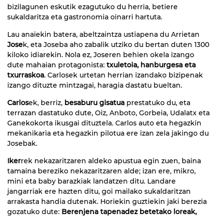
bizilagunen eskutik ezagutuko du herria, betiere
sukaldaritza eta gastronomia oinarri hartuta.
Lau anaiekin batera, abeltzaintza ustiapena du Arrietan
Jose
k, eta Joseba aho zabalik utziko du bertan duten 1300
kiloko idiarekin. Nola ez, Joseren behien okela izango
dute mahaian protagonista:
txuletoia, hanburgesa eta
txurraskoa
. Carlosek urtetan herrian izandako bizipenak
izango dituzte mintzagai, haragia dastatu bueltan.
Carlos
ek, berriz,
besaburu gisatua
prestatuko du, eta
terrazan dastatuko dute, Oiz, Anboto, Gorbeia, Udalatx eta
Ganekokorta ikusgai dituztela. Carlos auto eta hegazkin
mekanikaria eta hegazkin pilotua ere izan zela jakingo du
Josebak.
Iker
rek nekazaritzaren aldeko apustua egin zuen, baina
tamaina bereziko nekazaritzaren alde; izan ere, mikro,
mini eta baby barazkiak landatzen ditu. Landare
jangarriak ere hazten ditu, goi mailako sukaldaritzan
arrakasta handia dutenak. Horiekin guztiekin jaki berezia
gozatuko dute:
Berenjena tapenadez betetako loreak,