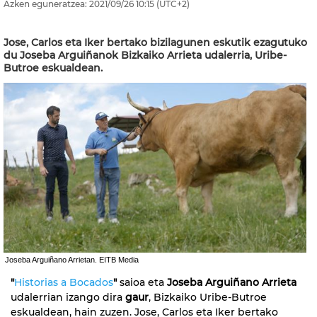
Azken eguneratzea:
2021/09/26
10:15
(UTC+2)
Jose, Carlos eta Iker bertako bizilagunen eskutik ezagutuko
du Joseba Arguiñanok Bizkaiko Arrieta udalerria, Uribe-
Butroe eskualdean.
Joseba Arguiñano Arrietan. EITB Media
"
Historias a Bocados
"
saioa eta
Joseba Arguiñano
Arrieta
udalerrian izango dira
gaur
, Bizkaiko Uribe-Butroe
eskualdean, hain zuzen. Jose, Carlos eta Iker bertako