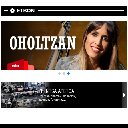
ETBON
PRENTSA ARETOA
Prentsa oharrak, deialdiak,
agenda, fototeka,…