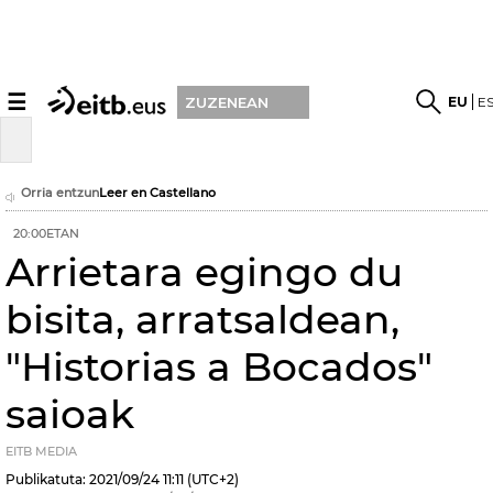
☰
EU
E
ZUZENEAN
Orria entzun
Leer en Castellano
20:00ETAN
Arrietara egingo du
bisita, arratsaldean,
"Historias a Bocados"
saioak
EITB MEDIA
Publikatuta:
2021/09/24
11:11
(UTC+2)