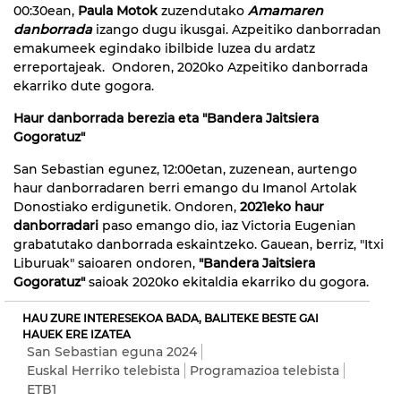
00:30ean,
Paula Motok
zuzendutako
Amamaren
danborrada
izango dugu ikusgai. Azpeitiko danborradan
emakumeek egindako ibilbide luzea du ardatz
erreportajeak. Ondoren, 2020ko Azpeitiko danborrada
ekarriko dute gogora.
Haur danborrada berezia eta "Bandera Jaitsiera
Gogoratuz"
San Sebastian egunez, 12:00etan, zuzenean, aurtengo
haur danborradaren berri emango du Imanol Artolak
Donostiako erdigunetik. Ondoren,
2021eko haur
danborradari
paso emango dio, iaz Victoria Eugenian
grabatutako danborrada eskaintzeko. Gauean, berriz, "Itxi
Liburuak" saioaren ondoren,
"Bandera Jaitsiera
Gogoratuz"
saioak 2020ko ekitaldia ekarriko du gogora.
HAU ZURE INTERESEKOA BADA, BALITEKE BESTE GAI
HAUEK ERE IZATEA
San Sebastian eguna 2024
Euskal Herriko telebista
Programazioa telebista
ETB1