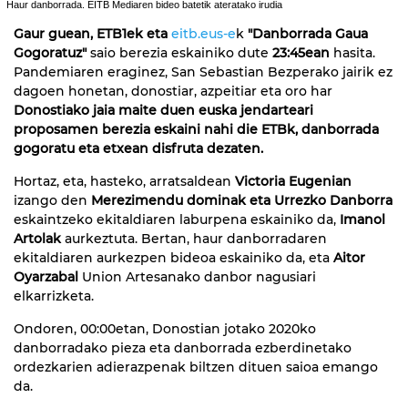
Haur danborrada. EITB Mediaren bideo batetik ateratako irudia
Gaur guean,
ETB1ek eta
eitb.eus
-e
k
"Danborrada Gaua
Gogoratuz"
saio berezia eskainiko dute
23:45ean
hasita.
Pandemiaren eraginez, San Sebastian Bezperako jairik ez
dagoen honetan, donostiar, azpeitiar eta oro har
Donostiako jaia maite duen euska jendarteari
proposamen berezia eskaini nahi die ETBk, danborrada
gogoratu eta etxean disfruta dezaten.
Hortaz, eta, hasteko, arratsaldean
Victoria Eugenian
izango den
Merezimendu dominak eta Urrezko Danborra
eskaintzeko ekitaldiaren laburpena eskainiko da,
Imanol
Artolak
aurkeztuta. Bertan, haur danborradaren
ekitaldiaren aurkezpen bideoa eskainiko da, eta
Aitor
Oyarzabal
Union Artesanako danbor nagusiari
elkarrizketa.
Ondoren, 00:00etan, Donostian jotako 2020ko
danborradako pieza eta danborrada ezberdinetako
ordezkarien adierazpenak biltzen dituen saioa emango
da.