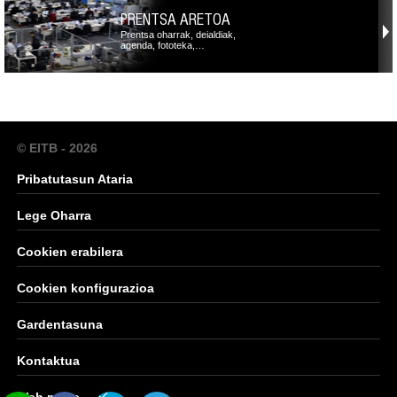
PRENTSA ARETOA
Prentsa oharrak, deialdiak,
agenda, fototeka,…
© EITB - 2026
Pribatutasun Ataria
Lege Oharra
Cookien erabilera
Cookien konfigurazioa
Gardentasuna
Kontaktua
Web mapa