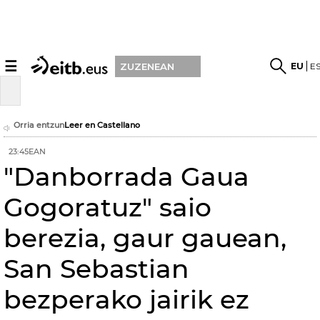
☰
EU
E
ZUZENEAN
Orria entzun
Leer en Castellano
23:45EAN
"Danborrada Gaua
Gogoratuz" saio
berezia, gaur gauean,
San Sebastian
bezperako jairik ez