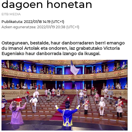
dagoen honetan
EITB MEDIA
Publikatuta:
2022/01/18
14:19
(UTC+1)
Azken eguneratzea:
2022/01/19
20:38
(UTC+1)
Ostegunean, bestalde, haur danborradaren berri emango
du Imanol Artolak eta ondoren, iaz grabatutako Victoria
Eugeniako haur danborrada izango da ikusgai.