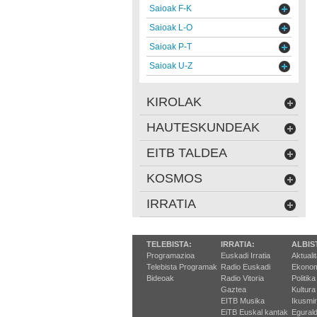
Saioak F-K
Saioak L-O
Saioak P-T
Saioak U-Z
KIROLAK
HAUTESKUNDEAK
EITB TALDEA
KOSMOS
IRRATIA
TELEBISTA:
IRRATIA:
ALBIS
Programazioa
Euskadi Irratia
Aktuali
Telebista Programak
Radio Euskadi
Ekonom
Bideoak
Radio Vitoria
Politika
Gaztea
Kultura
EITB Musika
Ikusmi
EiTB Euskal kantak
Egurald