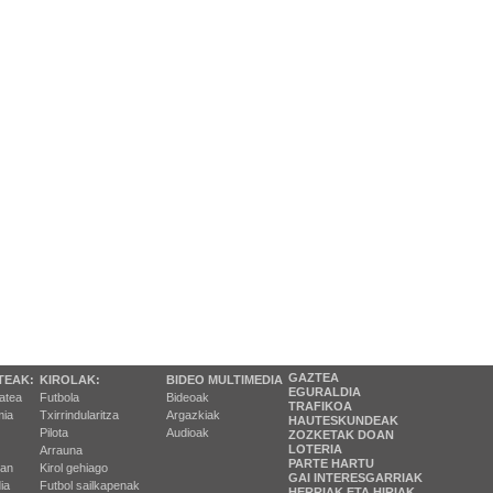
GAZTEA
TEAK:
KIROLAK:
BIDEO MULTIMEDIA
EGURALDIA
tatea
Futbola
Bideoak
TRAFIKOA
ia
Txirrindularitza
Argazkiak
HAUTESKUNDEAK
Pilota
Audioak
ZOZKETAK DOAN
LOTERIA
Arrauna
PARTE HARTU
ran
Kirol gehiago
GAI INTERESGARRIAK
ia
Futbol sailkapenak
HERRIAK ETA HIRIAK