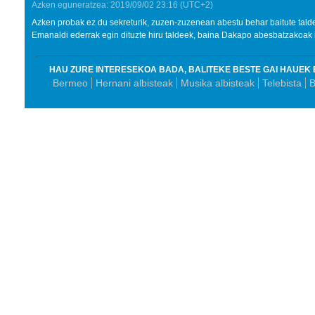
Azken eguneratzea:
2019/09/02
23:16
(UTC+2)
Azken probak ez du sekreturik, zuzen-zuzenean abestu behar baitute tald
Emanaldi ederrak egin dituzte hiru taldeek, baina Dakapo abesbatzakoak 
HAU ZURE INTERESEKOA BADA, BALITEKE BESTE GAI HAUEK 
Bermeo
Hernani albisteak
Musika albisteak
Telebista
B