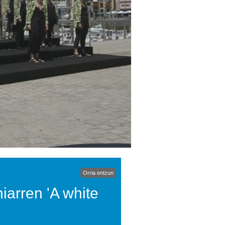
Orria entzun
arren 'A white