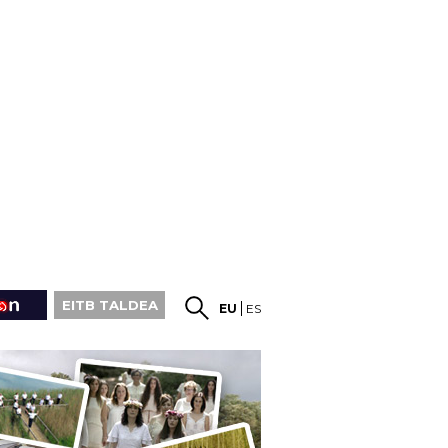
EITB TALDEA
EU
ES