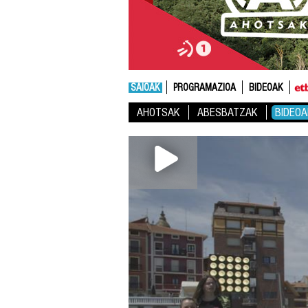
SAIOAK
PROGRAMAZIOA
BIDEOAK
AHOTSAK
ABESBATZAK
BIDEOA