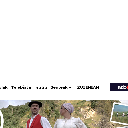
ZUZENEAN
Telebista
Besteak
olak
Irratia