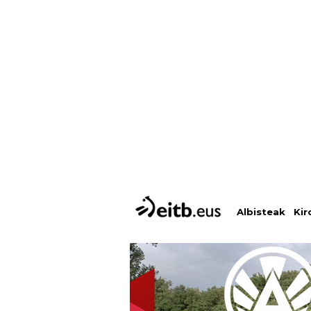
Albisteak
Kir