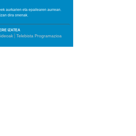
eek aurkarien eta epailearen aurrean.
izan dira onenak.
ERE IZATEA
ideoak
Telebista Programazioa