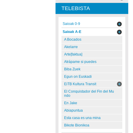
TELEBISTA
Saioak 0-9
Saioak A-E
A Bocados
Akelarre
Arte[faktua]
Atrápame si puedes
Biba Zuek
Egun on Euskadi
EiTB Kultura Transit
El Conquistador del Fin del Mu
ndo
En Jake
Abiapuntua
Esta casa es una mina
Bikote Bionikoa