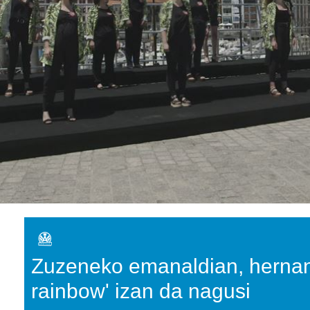
Zuzeneko emanaldian, hernani
rainbow' izan da nagusi