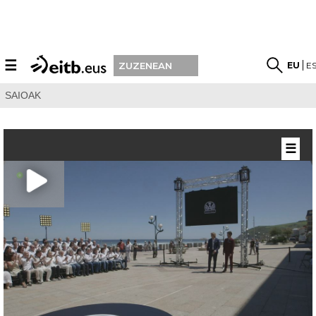
☰
EU
E
ZUZENEAN
SAIOAK
☰