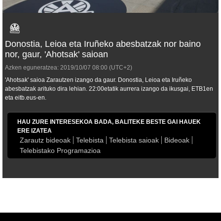
Donostia, Leioa eta Iruñeko abesbatzak nor baino
nor, gaur, 'Ahotsak' saioan
Azken eguneratzea:
2019/10/07
08:00
(UTC+2)
'Ahotsak' saioa Zarautzen izango da gaur. Donostia, Leioa eta Iruñeko
abesbatzak arituko dira lehian. 22:00etatik aurrera izango da ikusgai, ETB1en
eta eitb.eus-en.
HAU ZURE INTERESEKOA BADA, BALITEKE BESTE GAI HAUEK
ERE IZATEA
Zarautz bideoak
Telebista
Telebista saioak
Bideoak
Telebistako Programazioa