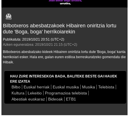
Bilbotxeros abesbatzakoek Hibairen oniritzia lortu
dute 'Boga, boga' herrikoiarekin
Publikatuta:
2019/10/21
20:51
(UTC+2)
Azken eguneratzea:
2019/10/21
21:15
(UTC+2)
Bilbotxeros abesbatzako kideek Hibairen oniritzia lortu dute 'Boga, boga' kanta
herrikoiari esker. Hala ere, galan euren estiloa berreskuratzeko gomendatu die
Hibaik.
HAU ZURE INTERESEKOA BADA, BALITEKE BESTE GAI HAUEK
ERE IZATEA
Bilbo
Euskal herriak
Euskal musika
Musika
Telebista
Kultura
Lekeitio
Programazioa telebista
Abestiak euskaraz
Bideoak
ETB1