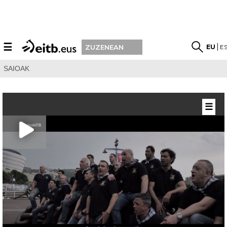
☰
EU
E
ZUZENEAN
SAIOAK
☰