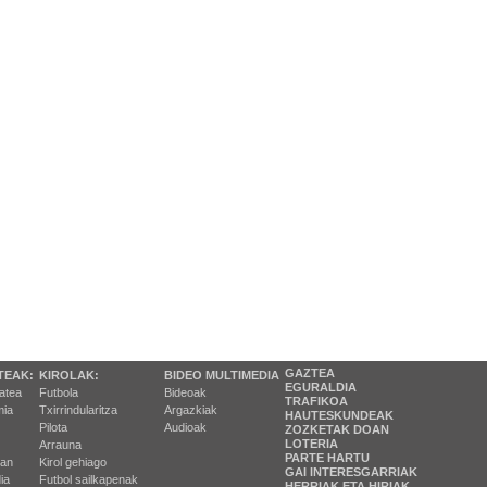
GAZTEA
TEAK:
KIROLAK:
BIDEO MULTIMEDIA
EGURALDIA
tatea
Futbola
Bideoak
TRAFIKOA
ia
Txirrindularitza
Argazkiak
HAUTESKUNDEAK
Pilota
Audioak
ZOZKETAK DOAN
LOTERIA
Arrauna
PARTE HARTU
ran
Kirol gehiago
GAI INTERESGARRIAK
ia
Futbol sailkapenak
HERRIAK ETA HIRIAK