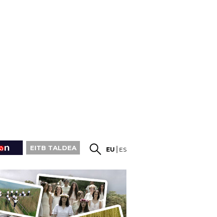
EITB TALDEA
EU
ES