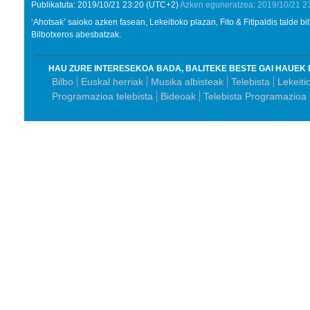
Publikatuta:
2019/10/21
23:20
(UTC+2)
Azken eguneratzea:
2019/10/21
2
‘Ahotsak’ saioko azken fasean, Lekeitioko plazan, Fito & Fitipaldis talde b
Bilbotxeros abesbatzak.
HAU ZURE INTERESEKOA BADA, BALITEKE BESTE GAI HAUEK 
Bilbo
Euskal herriak
Musika albisteak
Telebista
Lekeiti
Programazioa telebista
Bideoak
Telebista Programazioa