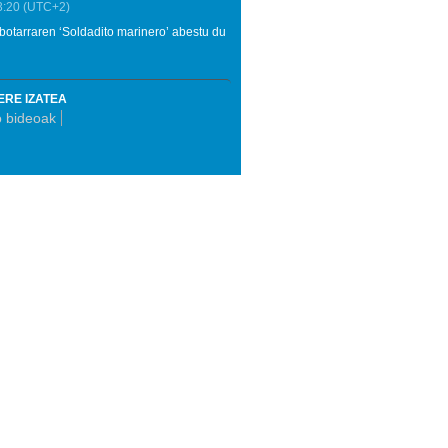
3:20
(UTC+2)
ilbotarraren ‘Soldadito marinero’ abestu du
ERE IZATEA
o bideoak