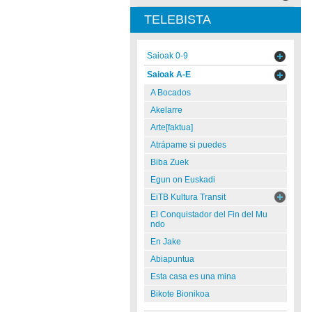
TELEBISTA
Saioak 0-9
Saioak A-E
A Bocados
Akelarre
Arte[faktua]
Atrápame si puedes
Biba Zuek
Egun on Euskadi
EiTB Kultura Transit
El Conquistador del Fin del Mu
ndo
En Jake
Abiapuntua
Esta casa es una mina
Bikote Bionikoa