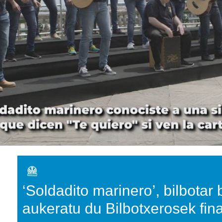
‘Soldadito marinero’, bilbotar 
aukeratu du Bilbotxerosek fin