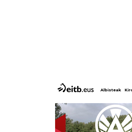
Albisteak
Kir