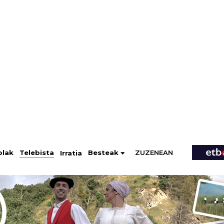
ZUZENEAN
Telebista
Besteak
olak
Irratia