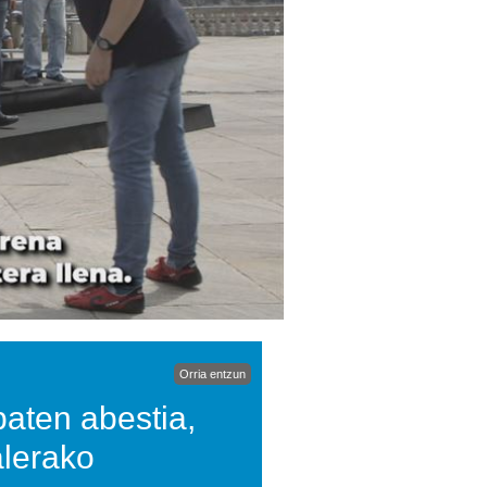
Orria entzun
baten abestia,
alerako