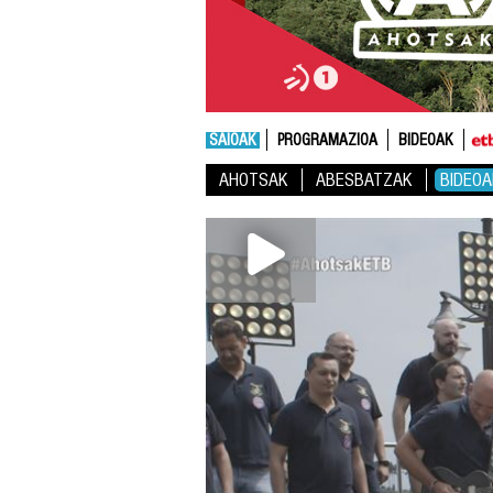
SAIOAK
PROGRAMAZIOA
BIDEOAK
AHOTSAK
ABESBATZAK
BIDEOA