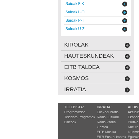
Saioak F-K
Saioak L-O
Saioak P-T
Saioak U-Z
KIROLAK
HAUTESKUNDEAK
EITB TALDEA
KOSMOS
IRRATIA
TELEBISTA:
IRRATIA:
ALBIS
Programazioa
Euskadi Irratia
Aktuali
Telebista Programak
Radio Euskadi
Ekonom
Bideoak
Radio Vitoria
Politika
Gaztea
Kultura
EITB Musika
Ikusmi
EiTB Euskal kantak
Egurald