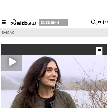
☰
EU
E
ZUZENEAN
SAIOAK
☰