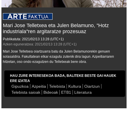
Mari Jose Telletxea eta Julen Belamuno, ''Hotz
industriala''ren argitaratze prozesuaz
Publikatuta:
2021/02/13
13:28
(UTC+1)
Azken eguneratzea:
2021/02/13
13:28
(UTC+1)
Mari Jose Telletxea oiartzuarra batu da Julen Belamunorekin genuen
solasaldira. Fakultatean elkar ezagutu zutenik dira lagun. Azpeitiarraren
hitzetan, oso ondo ezagutzen du Telletxeak bere obra.
HAU ZURE INTERESEKOA BADA, BALITEKE BESTE GAI HAUEK
ERE IZATEA
Gipuzkoa
Azpeitia
Telebista
Kultura
Oiartzun
Telebista saioak
Bideoak
ETB1
Literatura