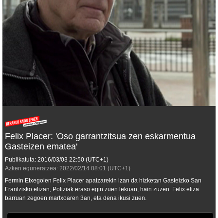
Felix Placer: 'Oso garrantzitsua zen eskarmentua
Gasteizen ematea'
Publikatuta:
2016/03/03
22:50
(UTC+1)
Azken eguneratzea:
2022/02/14
08:01
(UTC+1)
Fermin Etxegoien Felix Placer apaizarekin izan da hizketan Gasteizko San
Frantzisko elizan, Poliziak eraso egin zuen lekuan, hain zuzen. Felix eliza
barruan zegoen martxoaren 3an, eta dena ikusi zuen.