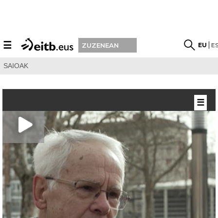
☰
EU
E
ZUZENEAN
SAIOAK
☰