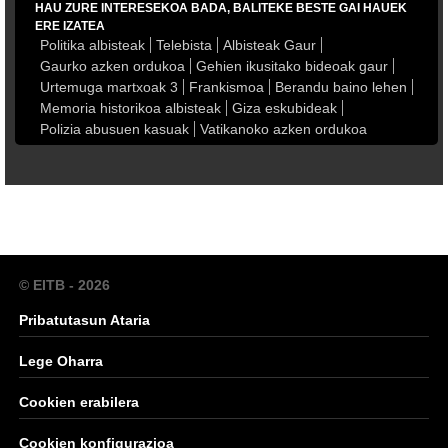
HAU ZURE INTERESEKOA BADA, BALITEKE BESTE GAI HAUEK
ERE IZATEA
Politika albisteak
Telebista
Albisteak Gaur
Gaurko azken ordukoa
Gehien ikusitako bideoak gaur
Urtemuga martxoak 3
Frankismoa
Berandu baino lehen
Memoria historikoa albisteak
Giza eskubideak
Polizia abusuen kasuak
Vatikanoko azken ordukoa
© EITB - 2026
Pribatutasun Ataria
Lege Oharra
Cookien erabilera
Cookien konfigurazioa