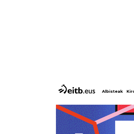
Albisteak
Kir