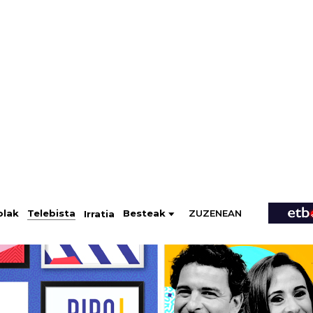
ZUZENEAN
Telebista
Besteak
olak
Irratia