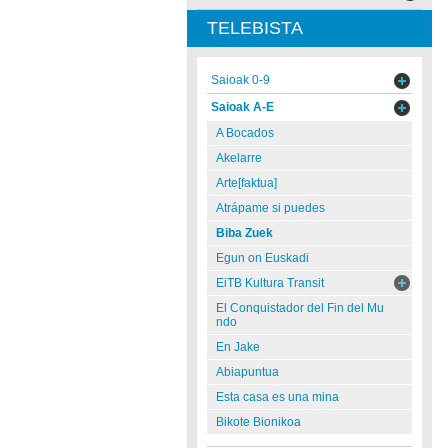
TELEBISTA
Saioak 0-9
Saioak A-E
A Bocados
Akelarre
Arte[faktua]
Atrápame si puedes
Biba Zuek
Egun on Euskadi
EiTB Kultura Transit
El Conquistador del Fin del Mu
ndo
En Jake
Abiapuntua
Esta casa es una mina
Bikote Bionikoa