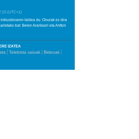
2:15
(UTC+1)
inklusiboaren taldea du. Onurak ez dira
alarietako bat: Belen Aranbarri eta Antton
ERE IZATEA
sta
Telebista saioak
Bideoak