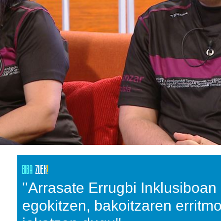
''Arrasate Errugbi Inklusiboan
egokitzen, bakoitzaren erritm