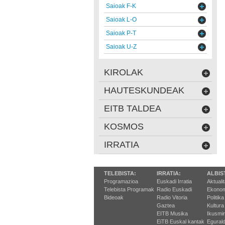
Saioak F-K
Saioak L-O
Saioak P-T
Saioak U-Z
KIROLAK
HAUTESKUNDEAK
EITB TALDEA
KOSMOS
IRRATIA
TELEBISTA:
IRRATIA:
ALBIS
Programazioa
Euskadi Irratia
Aktuali
Telebista Programak
Radio Euskadi
Ekonom
Bideoak
Radio Vitoria
Politika
Gaztea
Kultura
EITB Musika
Ikusmi
EiTB Euskal kantak
Egurald