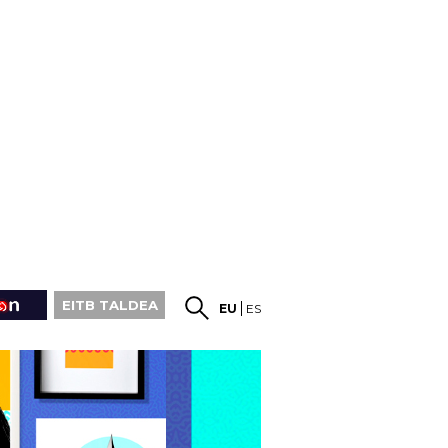
EITB TALDEA
EU
ES