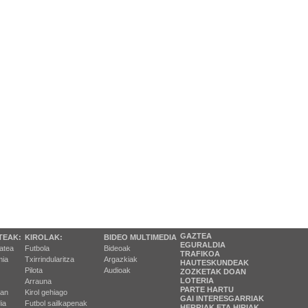
GAZTEA
TEAK:
KIROLAK:
BIDEO MULTIMEDIA
EGURALDIA
tatea
Futbola
Bideoak
TRAFIKOA
ia
Txirrindularitza
Argazkiak
HAUTESKUNDEAK
Pilota
Audioak
ZOZKETAK DOAN
LOTERIA
Arrauna
PARTE HARTU
ran
Kirol gehiago
GAI INTERESGARRIAK
ia
Futbol sailkapenak
HERRIAK ETA HIRIAK