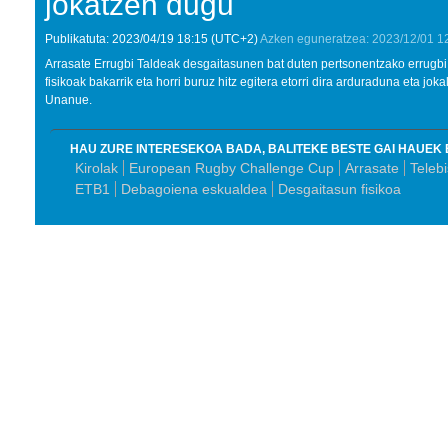
jokatzen dugu''
Publikatuta:
2023/04/19
18:15
(UTC+2)
Azken eguneratzea:
2023/12/01
1
Arrasate Errugbi Taldeak desgaitasunen bat duten pertsonentzako errugbi 
fisikoak bakarrik eta horri buruz hitz egitera etorri dira arduraduna eta jok
Unanue.
HAU ZURE INTERESEKOA BADA, BALITEKE BESTE GAI HAUEK 
Kirolak
European Rugby Challenge Cup
Arrasate
Telebi
ETB1
Debagoiena eskualdea
Desgaitasun fisikoa