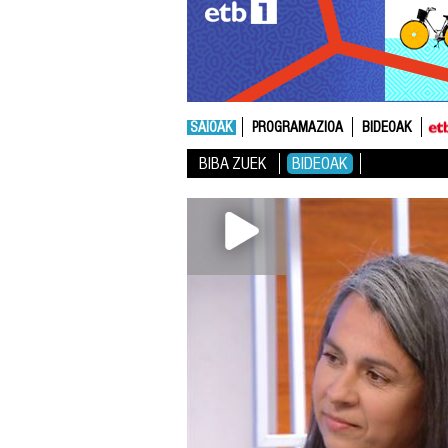
SAIOAK
PROGRAMAZIOA
BIDEOAK
BIBA ZUEK
BIDEOAK