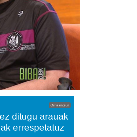
Orria entzun
 ez ditugu arauak
oak errespetatuz