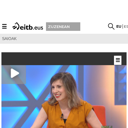
☰
EU
E
ZUZENEAN
SAIOAK
☰