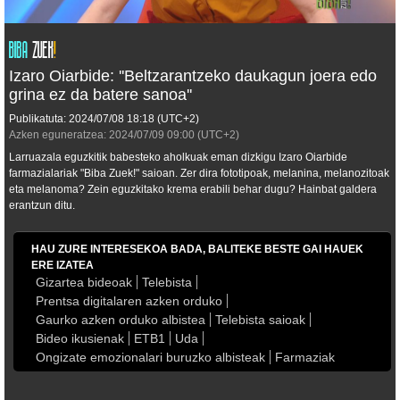
Izaro Oiarbide: ''Beltzarantzeko daukagun joera edo
grina ez da batere sanoa''
Publikatuta:
2024/07/08
18:18
(UTC+2)
Azken eguneratzea:
2024/07/09
09:00
(UTC+2)
Larruazala eguzkitik babesteko aholkuak eman dizkigu Izaro Oiarbide
farmazialariak "Biba Zuek!" saioan. Zer dira fototipoak, melanina, melanozitoak
eta melanoma? Zein eguzkitako krema erabili behar dugu? Hainbat galdera
erantzun ditu.
HAU ZURE INTERESEKOA BADA, BALITEKE BESTE GAI HAUEK
ERE IZATEA
Gizartea bideoak
Telebista
Prentsa digitalaren azken orduko
Gaurko azken orduko albistea
Telebista saioak
Bideo ikusienak
ETB1
Uda
Ongizate emozionalari buruzko albisteak
Farmaziak