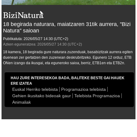
18 begirada naturara, maiatzaren 31tik aurrera, ''Bizi
Natura'' saioan
Publikatuta:
2026/05/27
14:30
(UTC+2)
Azken eguneratzea:
2026/05/27
14:30
(UTC+2)
18 kamera, 18 begirada gure naturara zuzenduak, basabizitzak aurrera egiten
duenean zer gertatzen den zuzenean deskrubritzeko. Egunero 12 orduz, ETB
ONen izango da ikusgai, eta eguneroko saioa, berriz, ETB1en eta ETB2n.
HAU ZURE INTERESEKOA BADA, BALITEKE BESTE GAI HAUEK
ERE IZATEA
Euskal Herriko telebista
Programazioa telebista
Gehien ikusitako bideoak gaur
Telebista Programazioa
Animaliak