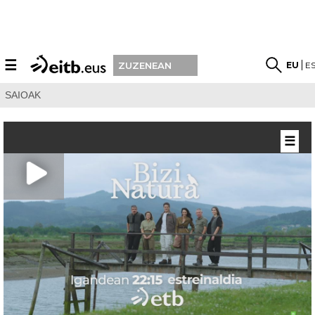
☰
EU
E
ZUZENEAN
SAIOAK
☰