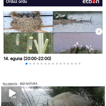
Orduz ordu
14. eguna (20:00-22:00)
- BIZI NATURA
TELEBISTA
1:05