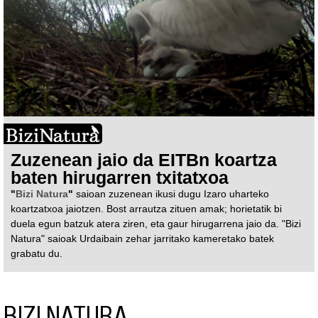
Zuzenean jaio da EITBn koartza
baten hirugarren txitatxoa
"
Bizi Natura
"
saioan zuzenean ikusi dugu Izaro uharteko
koartzatxoa jaiotzen. Bost arrautza zituen amak; horietatik bi
duela egun batzuk atera ziren, eta gaur hirugarrena jaio da. "Bizi
Natura" saioak Urdaibain zehar jarritako kameretako batek
grabatu du.
BIZI NATURA