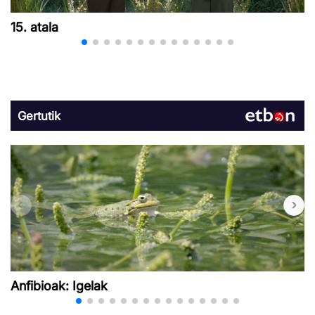
15. atala
Gertutik
Anfibioak: Igelak