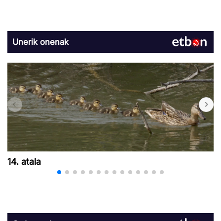
Unerik onenak
14. atala