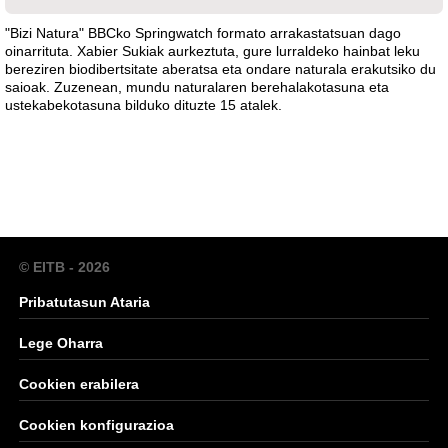
"Bizi Natura" BBCko Springwatch formato arrakastatsuan dago
oinarrituta. Xabier Sukiak aurkeztuta, gure lurraldeko hainbat leku
bereziren biodibertsitate aberatsa eta ondare naturala erakutsiko du
saioak. Zuzenean, mundu naturalaren berehalakotasuna eta
ustekabekotasuna bilduko dituzte 15 atalek.
© EITB - 2026
Pribatutasun Ataria
Lege Oharra
Cookien erabilera
Cookien konfigurazioa