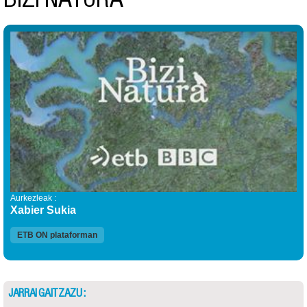
Aurkezleak :
Xabier Sukia
ETB ON plataforman
JARRAI GAITZAZU :