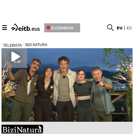
☰
ZUZENEAN
EU
ES
- BIZI NATURA
TELEBISTA
5:19