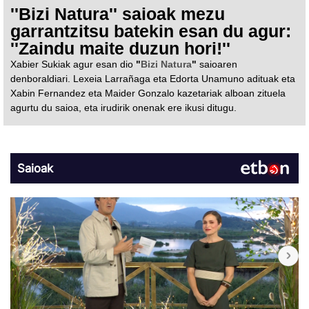
''Bizi Natura'' saioak mezu
garrantzitsu batekin esan du agur:
''Zaindu maite duzun hori!''
Xabier Sukiak agur esan dio
"
Bizi Natura
"
saioaren
denboraldiari. Lexeia Larrañaga eta Edorta Unamuno adituak eta
Xabin Fernandez eta Maider Gonzalo kazetariak alboan zituela
agurtu du saioa, eta irudirik onenak ere ikusi ditugu.
Saioak