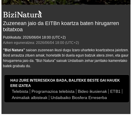
Zuzenean jaio da EITBn koartza baten hirugarren
txitatxoa
Publikatuta:
2026/06/04
18:00
(UTC+2)
Azken eguneratzea:
2026/06/04
18:00
(UTC+2)
"
Bizi Natura
"
saioan zuzenean ikusi dugu Izaro uharteko koartzatxoa jaiotzen.
Bost arrautza zituen amak; horietatik bi duela egun batzuk atera ziren, eta gaur
hirugarrena jaio da. "Bizi Natura" saioak Urdaibain zehar jarritako kameretako
batek grabatu du.
HAU ZURE INTERESEKOA BADA, BALITEKE BESTE GAI HAUEK
ERE IZATEA
Telebista
Programazioa telebista
Bideo ikusienak
ETB1
Animaliak albisteak
Urdaibaiko Biosfera Erreserba