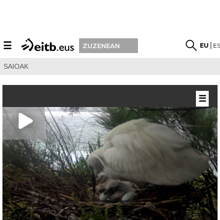
☰
EU
E
ZUZENEAN
SAIOAK
☰