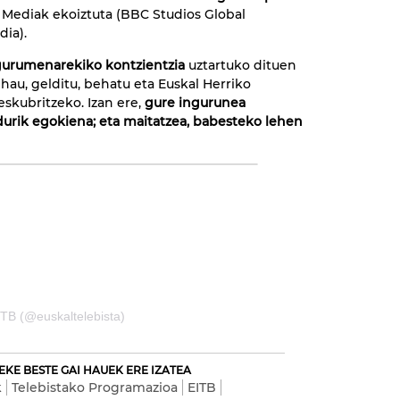
l Mediak ekoiztuta (BBC Studios Global
dia).
gurumenarekiko kontzientzia
uztartuko dituen
hau, gelditu, behatu eta Euskal Herriko
skubritzeko. Izan ere,
g
ure ingurunea
urik egokiena; eta maitatzea, babesteko lehen
ETB (@euskaltelebista)
EKE BESTE GAI HAUEK ERE IZATEA
k
Telebistako Programazioa
EITB