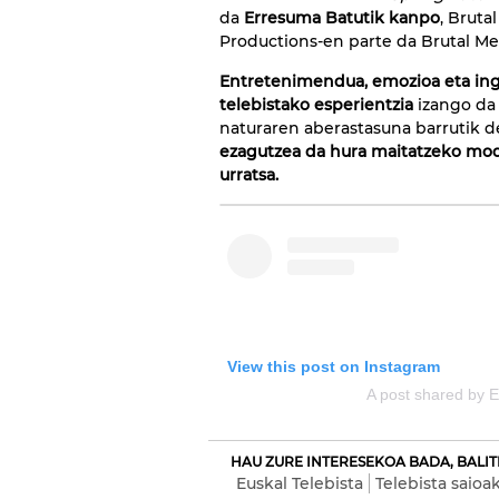
da
Erresuma Batutik kanpo
, Bruta
Productions-en parte da Brutal Me
Entretenimendua, emozioa eta in
telebistako esperientzia
izango da 
naturaren aberastasuna barrutik de
ezagutzea da hura maitatzeko mod
urratsa.
View this post on Instagram
A post shared by 
HAU ZURE INTERESEKOA BADA, BALIT
Euskal Telebista
Telebista saioa