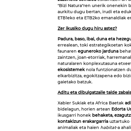
"Bizi Natura"ren unerik onenekin b
aurkitu dugu bertan, irudi eta eduk
ETB1eko eta ETB2ko emanaldiak ere
Zer ikusiko dugu hiru astez?
Padura, baso, ibai, duna eta hezeg
errealean, toki estrategikoetan k
faunaren
eguneroko jarduna
behat
zaintzen, joan-etorriak, harremana
naturalaren konplexutasuna etxeet
ekosistemek
nola funtzionatzen du
elkarbizitza, egokitzapena edo bi
gaietako batzuk.
Aditu eta dibulgatzaile talde zabal
Xabier Sukiak eta Africa Baetak
adi
bidelagun, horien artean
Edorta U
ikusgarri honek
behaketa, ezagutza
kontakizun erakargarria
uztartuko 
animaliak eta haien
habitat
-a ahal