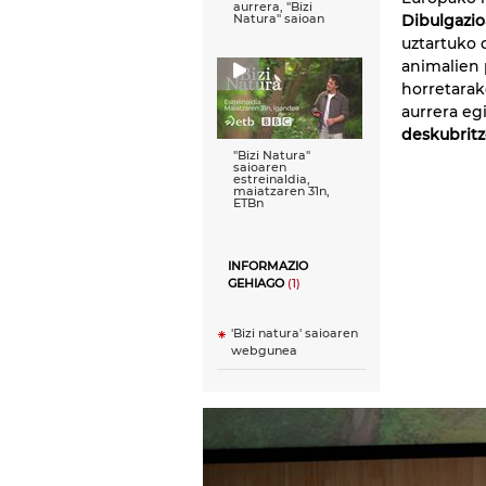
aurrera, ''Bizi
Dibulgazio
Natura'' saioan
uztartuko 
animalien 
horretarak
aurrera eg
deskubritz
''Bizi Natura''
saioaren
estreinaldia,
maiatzaren 31n,
ETBn
INFORMAZIO
GEHIAGO
(1)
'Bizi natura' saioaren
webgunea