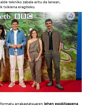
talde tekniko zabala aritu da lanean,
k txikiena eragiteko.
formatu arrakastatsuaren
lehen egokitzapena