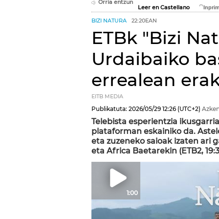
Orria entzun
Leer en Castellano
BIZI NATURA
22:20EAN
ETBk "Bizi Nat
Urdaibaiko ba
errealean era
EITB MEDIA
Publikatuta:
2026/05/29
12:26
(UTC+2)
Azken
Telebista esperientzia ikusgarr
plataforman eskainiko da. Aste
eta zuzeneko saioak izaten ari ga
eta Africa Baetarekin (ETB2, 19:3
1:00