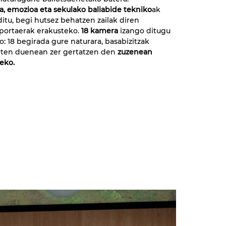
a, emozioa eta sekulako baliabide tekniko
ak
ditu, begi hutsez behatzen zailak diren
portaerak erakusteko.
18 kamera
izango ditugu
o: 18 begirada gure naturara, basabizitzak
iten duenean zer gertatzen den
zuzenean
eko.