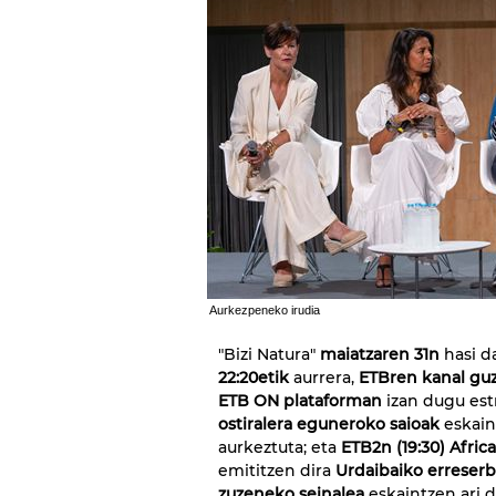
Aurkezpeneko irudia
"Bizi Natura"
maiatzaren 31n
hasi d
22:20etik
aurrera,
ETBren kanal guz
ETB ON plataforman
izan dugu est
ostiralera eguneroko saioak
eskaint
aurkeztuta; eta
ETB2n (19:30) Afric
emititzen dira
Urdaibaiko erreserb
zuzeneko seinalea
eskaintzen ari 