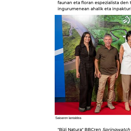
faunan eta floran espezialista den 
ingurumenean ahalik eta inpakturi
Saioaren lantaldea
"Bizi Natura" BBCren
Springwatch