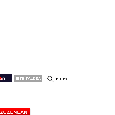
EITB TALDEA
EU
ES