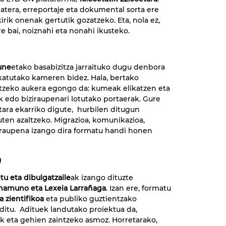
atera, erreportaje eta dokumental sorta ere
irik onenak gertutik gozatzeko. Eta, nola ez,
 bai, noiznahi eta nonahi ikusteko.
une
etako basabizitza jarraituko dugu denbora
okatutako kameren bidez. Hala, bertako
zeko aukera egongo da: kumeak elikatzen eta
k edo biziraupenari lotutako portaerak. Gure
ara ekarriko digute, hurbilen ditugun
ten azaltzeko. Migrazioa, komunikazioa,
ziraupena izango dira formatu handi honen
a
tu eta dibulgatzaile
ak izango dituzte
namuno eta Lexeia Larrañaga
. Izan ere, formatu
 zientifikoa
eta publiko guztientzako
ditu. Adituek landutako proiektua da,
ik eta gehien zaintzeko asmoz. Horretarako,