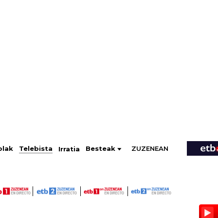
ZUZENEAN
Telebista
Besteak
olak
Irratia