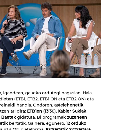
a, igandean, gaueko ordutegi nagusian. Hala,
tietan
(ETB1, ETB2, ETB1 ON eta ETB2 ON) eta
reinaldi handia. Ondoren,
astelehenetik
zen ari dira:
ETB1en (13:30), Xabier Sukiak
a Baetak
gidatuta. Bi programak
zuzenean
atik
bertatik. Gainera, egunero,
12 orduko
da ETB ON plataforma,
10:00etatik 22:00etara
.