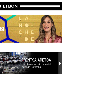
ETBON
PRENTSA ARETOA
Prentsa oharrak, deialdiak,
agenda, fototeka,…