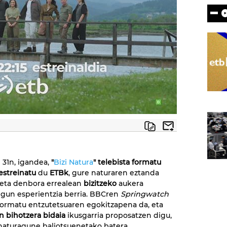
 31n, igandea,
"
Bizi Natura
" telebista formatu
estreinatu
du
ETBk
, gure naturaren eztanda
 eta denbora errealean
bizitzeko
aukera
gun esperientzia berria. BBCren
Springwatch
 formatu entzutetsuaren egokitzapena da, eta
n bihotzera bidaia
ikusgarria proposatzen digu,
aturagune baliotsuenetako batera.