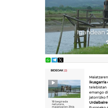
BIDEOAK
(2)
Maiatzaren
ikusgarria
telebistan
emango di
jatorrizko
18 begirada
Urdaibaire
naturara,
maiatzaren 31tik
Europako n