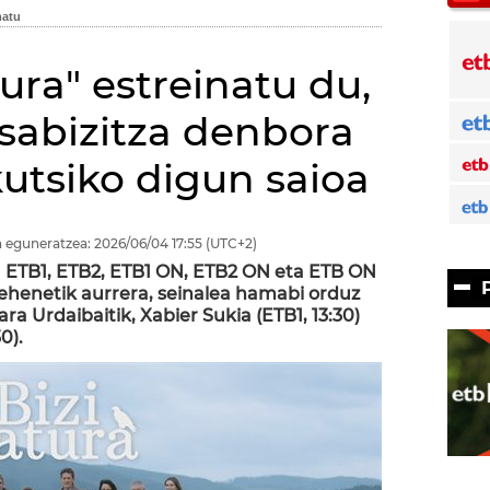
ura" estreinatu du,
sabizitza denbora
kutsiko digun saioa
 eguneratzea:
2026/06/04
17:55
(UTC+2)
ia ETB1, ETB2, ETB1 ON, ETB2 ON eta ETB ON
lehenetik aurrera, seinalea hamabi orduz
ra Urdaibaitik, Xabier Sukia (ETB1, 13:30)
0).